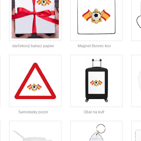
darčekový baliaci papier
Magnet štvorec kov
Samolepky pozor
Obal na kufr