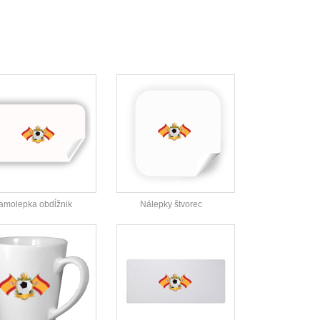
amolepka obdĺžnik
Nálepky štvorec