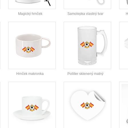
Magický hrnček
Samolepka vlastný tvar
H
Hrnček makronka
Polliter sklenený matný