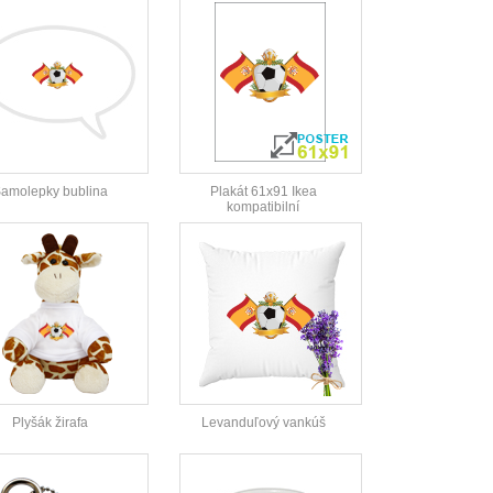
amolepky bublina
Plakát 61x91 Ikea
kompatibilní
Plyšák žirafa
Levanduľový vankúš