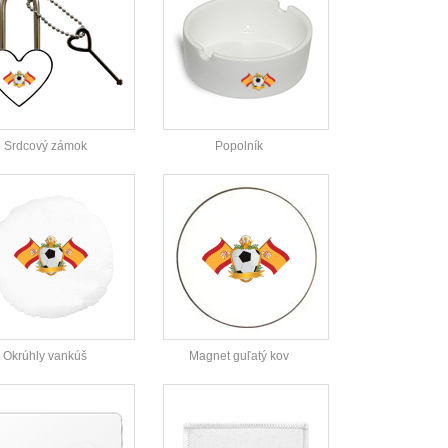
Srdcový zámok
Popolník
Okrúhly vankúš
Magnet guľatý kov