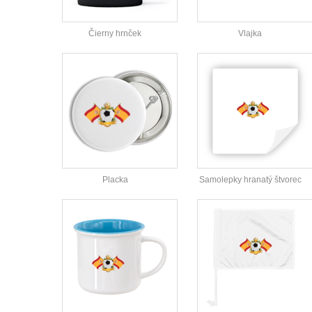
Čierny hrnček
Vlajka
Placka
Samolepky hranatý štvorec