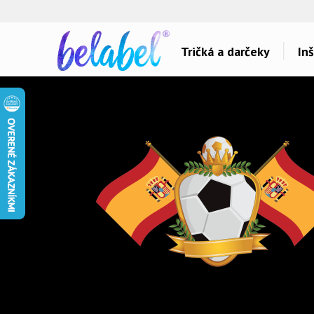
🌿
Ekol
Tričká a darčeky
Inš
Dárky pro..
Témy potlačí
Dárky pro maminku
Láska
Dárky pro ségru
Šport a auta
Dárky pro babičku
Hlášky
Dárky pro tátu
Detské
Dárky pro bráchu
Hudba & Film
Dárky pro dědu
Humor
Dárky pro partnera
Ostatné
Dárky pro partnerku
Všetko..
Dárky pro přátele