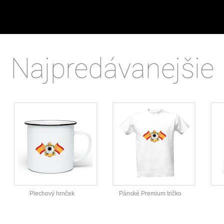
Najpredávanejšie
Plechový hrnček
Pánské Premium tričko