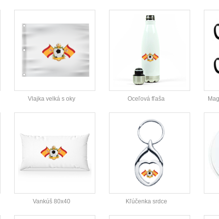
Vlajka velká s oky
Oceľová fľaša
Magi
Vankúš 80x40
Kľúčenka srdce