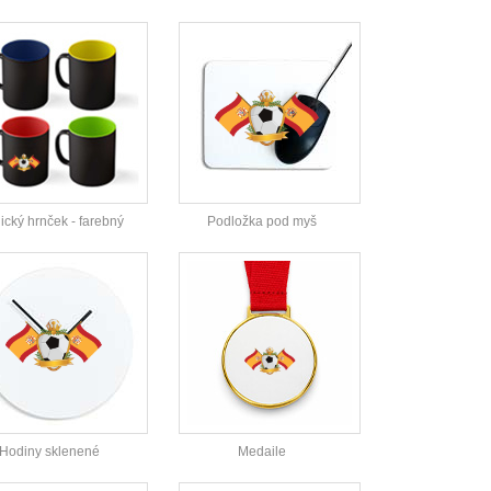
cký hrnček - farebný
Podložka pod myš
Hodiny sklenené
Medaile