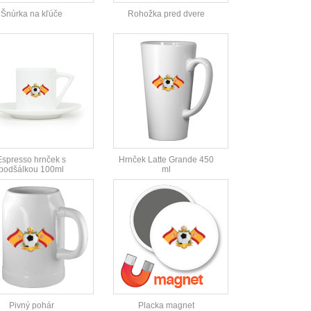
Šnúrka na kľúče
Rohožka pred dvere
Espresso hrnček s
Hrnček Latte Grande 450
podšálkou 100ml
ml
Pivný pohár
Placka magnet