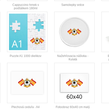
Cappuccino hrnek s
Samolepky srdce
podšálkem 180ml
Puzzle A1 1000 dielikov
Nažehľovacia nášivka -
Kulatá
Plechová ceduľa - A4
Fotoobraz 60x40 cm malý