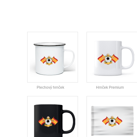
Plechový hrnček
Hrnček Premium