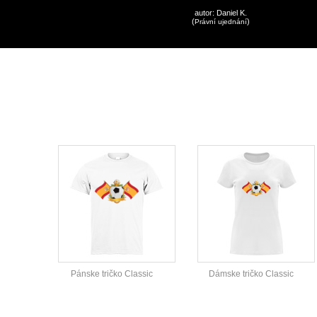
autor:
Daniel K.
(
)
Právní ujednání
Pánske tričko Classic
Dámske tričko Classic