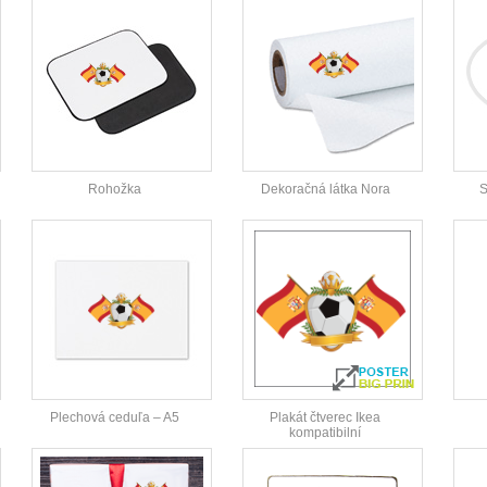
Rohožka
Dekoračná látka Nora
S
Plechová ceduľa – A5
Plakát čtverec Ikea
kompatibilní