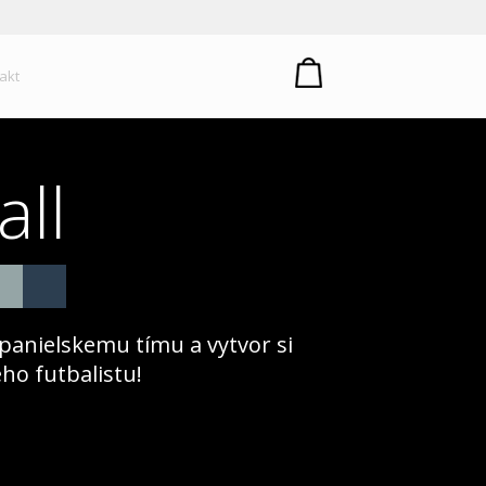
um plastů
akt
all
španielskemu tímu a vytvor si
ho futbalistu!