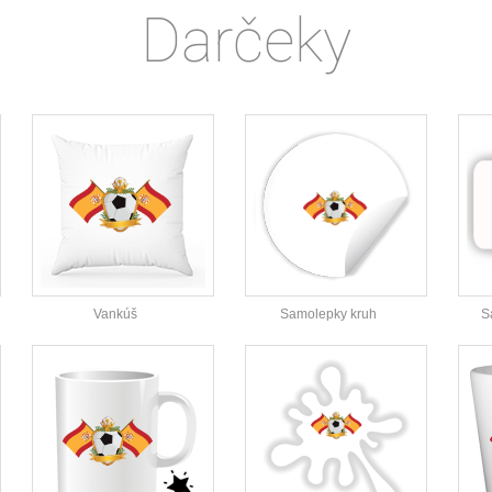
Darčeky
Vankúš
Samolepky kruh
S