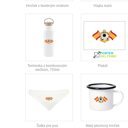
Hrnček s farebným vnútrom
Vlajka malá
Termoska s bambusovým
Plakát
viečkom, 750ml
Šatka pre psa
Malý plechový hrnček