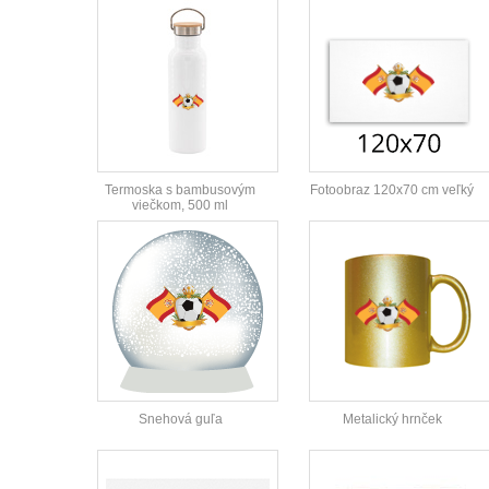
Termoska s bambusovým
Fotoobraz 120x70 cm veľký
viečkom, 500 ml
Snehová guľa
Metalický hrnček