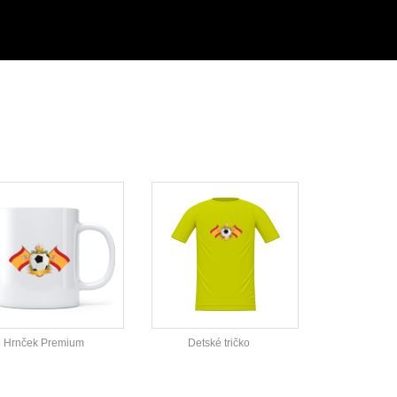
Hrnček Premium
Detské tričko