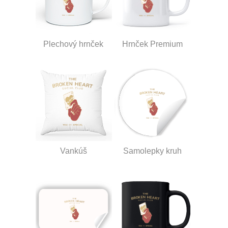
Plechový hrnček
Hrnček Premium
Vankúš
Samolepky kruh