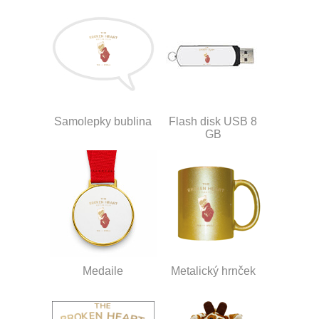
Samolepky bublina
Flash disk USB 8
GB
Medaile
Metalický hrnček