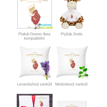
Plakát čtverec Ikea
Plyšák žirafa
kompatibilní
Levanduľový vankúš
Medovkový vankúš