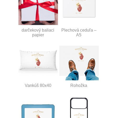
darčekový baliaci
Plechová ceduľa –
papier
A5
Vankúš 80x40
Rohožka