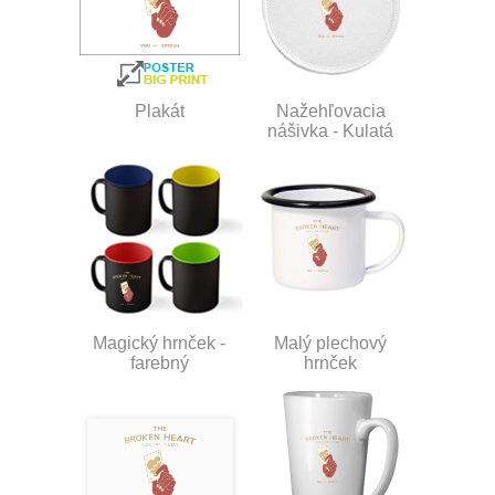
Plakát
Nažehľovacia
nášivka - Kulatá
Magický hrnček -
Malý plechový
farebný
hrnček