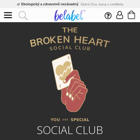
🌿
Ekologický a zdravotně nezávadný
žádná čína, barvy s certifikáty
💡
Inovativní výroba
vlastní vývoj, nejnovější technologie
⚡
Rychlé dodání
expedujeme do 24h
🏢
Výhodné pro firmy
velké množstevní slevy
🔥
Kvalita pod kontrolou
jsme přímý výrobce, žádný zprostředkovatel
🛒
Eshop s tradicí od roku 2010
tisíce spokojených zákazníků
SOCIAL CLUB