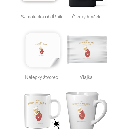
Samolepka obdĺžnik
Čierny hrnček
Nálepky štvorec
Vlajka