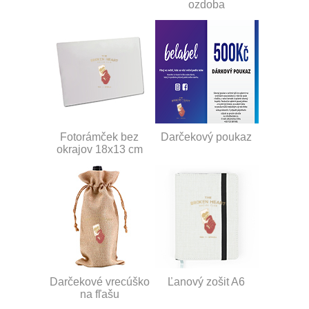
ozdoba
Fotorámček bez
Darčekový poukaz
okrajov 18x13 cm
Darčekové vrecúško
Ľanový zošit A6
na fľašu