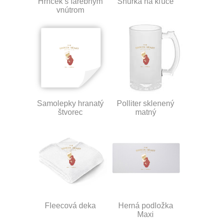
Hrnček s farebným
Šnúrka na kľúče
vnútrom
Samolepky hranatý
Polliter sklenený
štvorec
matný
Fleecová deka
Herná podložka
Maxi