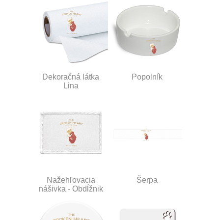
Dekoračná látka
Popolník
Lina
Nažehľovacia
Šerpa
nášivka - Obdĺžnik