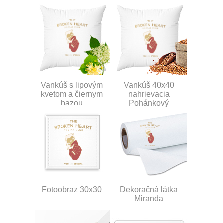
Vankúš s lipovým
Vankúš 40x40
kvetom a čiernym
nahrievacia
bazou
Pohánkový
Fotoobraz 30x30
Dekoračná látka
Miranda