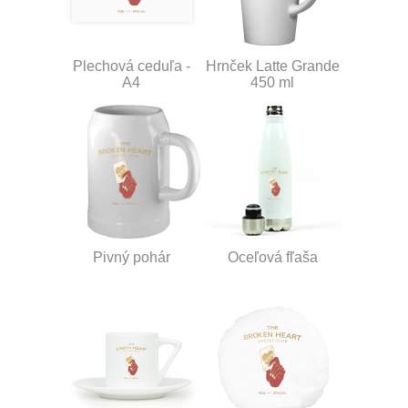
Plechová ceduľa -
Hrnček Latte Grande
A4
450 ml
Pivný pohár
Oceľová fľaša