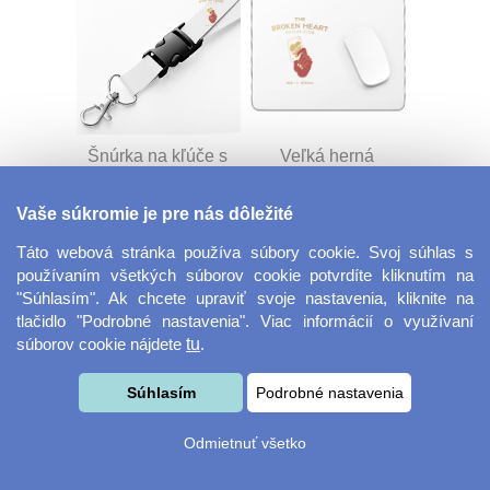
Šnúrka na kľúče s
Veľká herná
prackou
podložka pod myš
Vaše súkromie je pre nás dôležité
Táto webová stránka používa súbory cookie. Svoj súhlas s
používaním všetkých súborov cookie potvrdíte kliknutím na
"Súhlasím". Ak chcete upraviť svoje nastavenia, kliknite na
tlačidlo "Podrobné nastavenia". Viac informácií o využívaní
súborov cookie nájdete
tu
.
Velkoformátová
Desiatový box
Súhlasím
Podrobné nastavenia
fotografie
Odmietnuť všetko