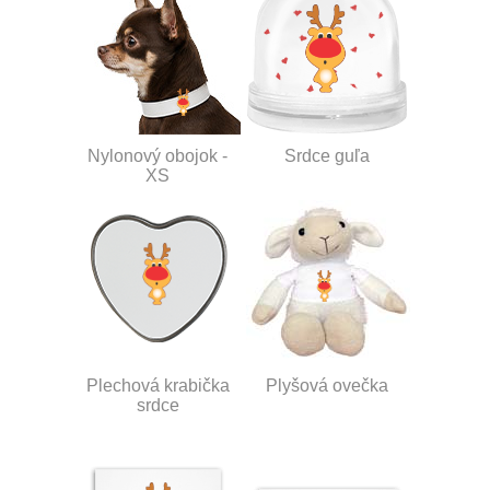
Nylonový obojok -
Srdce guľa
XS
Plechová krabička
Plyšová ovečka
srdce