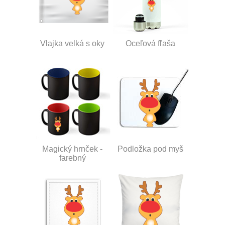
Vlajka velká s oky
Oceľová fľaša
Magický hrnček -
Podložka pod myš
farebný