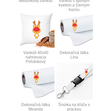
Medovkový vankúš
Vankúš s lipovým
kvetom a čiernym
bazou
Vankúš 40x40
Dekoračná látka
nahrievacia
Lina
Pohánkový
Dekoračná látka
Šnúrka na kľúče s
Miranda
prackou