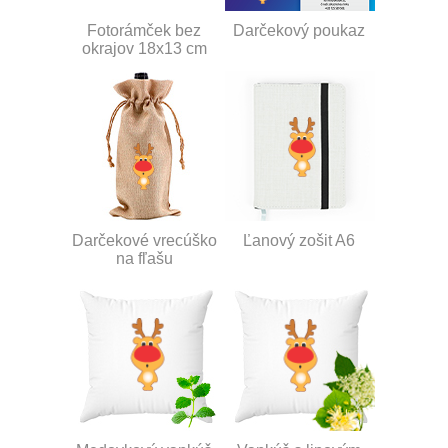
Fotorámček bez
Darčekový poukaz
okrajov 18x13 cm
Darčekové vrecúško
Ľanový zošit A6
na fľašu