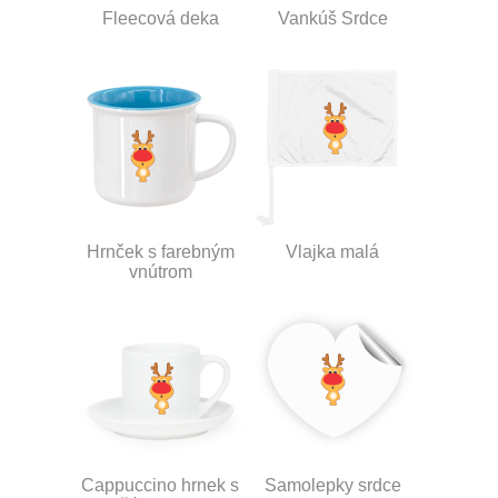
Fleecová deka
Vankúš Srdce
Hrnček s farebným
Vlajka malá
vnútrom
Cappuccino hrnek s
Samolepky srdce