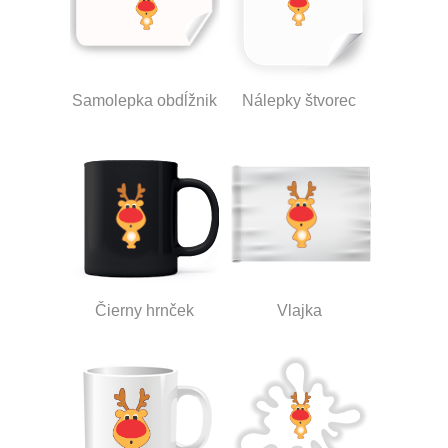
Samolepka obdĺžnik
Nálepky štvorec
Čierny hrnček
Vlajka