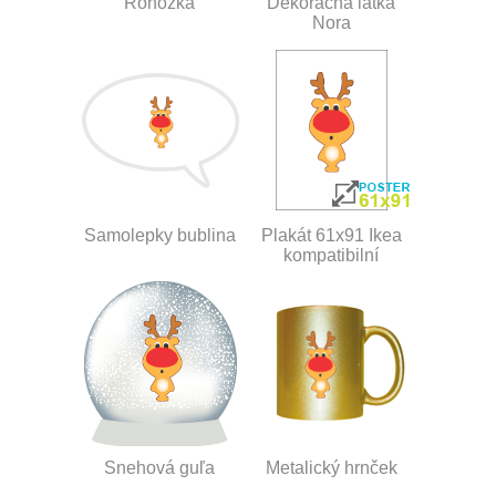
Rohožka
Dekoračná látka
Nora
Samolepky bublina
Plakát 61x91 Ikea
kompatibilní
Snehová guľa
Metalický hrnček