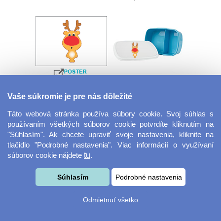
Velkoformátová
Desiatový box
Vaše súkromie je pre nás dôležité
fotografie
Táto webová stránka používa súbory cookie. Svoj súhlas s
používaním všetkých súborov cookie potvrdíte kliknutím na
"Súhlasím". Ak chcete upraviť svoje nastavenia, kliknite na
tlačidlo "Podrobné nastavenia". Viac informácií o využívaní
súborov cookie nájdete
tu
.
Súhlasím
Podrobné nastavenia
Kovový dávkovač na
Obrus ​​125 x 75 cm
Odmietnuť všetko
mydlo