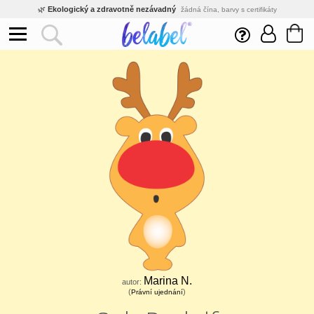
🌿
Ekologický a zdravotně nezávadný
žádná čína, barvy s certifikáty
💡
Inovativní výroba
vlastní vývoj, nejnovější technologie
⚡
Rychlé dodání
expedujeme do 24h
🏢
Výhodné pro firmy
velké množstevní slevy
🔥
Kvalita pod kontrolou
jsme přímý výrobce, žádný zprostředkovatel
🛒
Eshop s tradicí od roku 2010
tisíce spokojených zákazníků
Marina N.
autor:
(
)
Právní ujednání