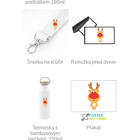
podšálkem 180ml
Šnúrka na kľúče
Rohožka pred dvere
Termoska s
Plakát
bambusovým
viečkom, 750ml