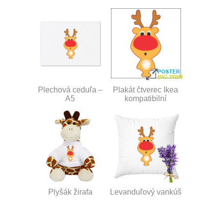
Plechová ceduľa –
Plakát čtverec Ikea
A5
kompatibilní
Plyšák žirafa
Levanduľový vankúš