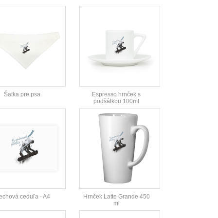
Šatka pre psa
Espresso hrnček s
podšálkou 100ml
echová ceduľa - A4
Hrnček Latte Grande 450
ml