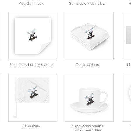
Magický hrnček
Samolepka vlastný tvar
H
Samolepky hranatý štvorec
Fleecová deka
He
Vlajka malá
Cappuccino hrnek s
podšálkem 180ml