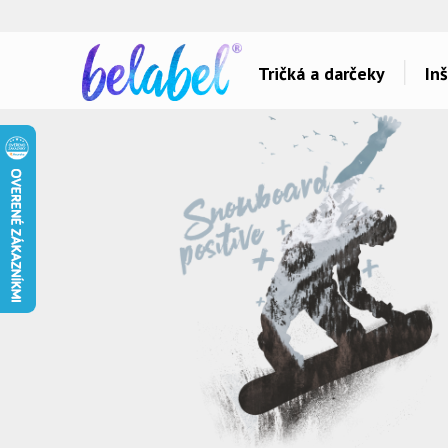
🌿
Ekol
Tričká a darčeky
Inš
Dárky pro..
Témy potlačí
Dárky pro maminku
Láska
Dárky pro ségru
Šport a auta
Dárky pro babičku
Hlášky
Dárky pro tátu
Detské
Dárky pro bráchu
Hudba & Film
Dárky pro dědu
Humor
Dárky pro partnera
Ostatné
Dárky pro partnerku
Všetko..
Dárky pro přátele