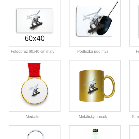
Fotoobraz 60x40 cm malý
Podložka pod myš
F
Medaile
Metalický hrnček
Ter