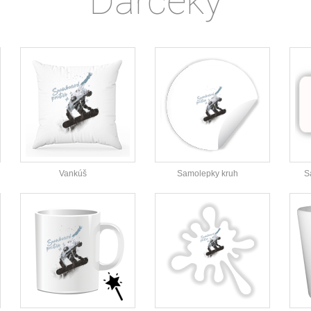
Darčeky
Vankúš
Samolepky kruh
S