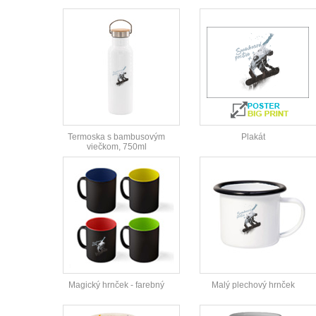
Termoska s bambusovým
Plakát
viečkom, 750ml
Magický hrnček - farebný
Malý plechový hrnček