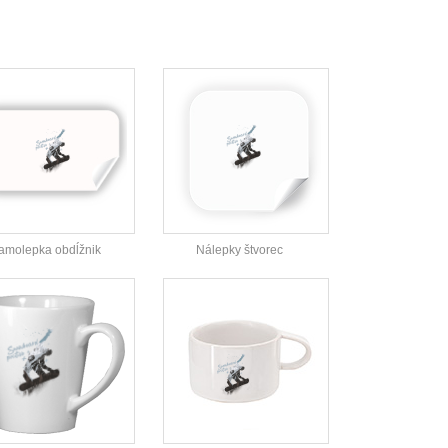
amolepka obdĺžnik
Nálepky štvorec