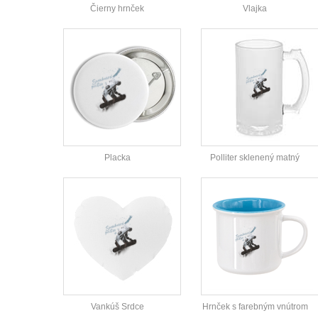
Čierny hrnček
Vlajka
Placka
Polliter sklenený matný
Vankúš Srdce
Hrnček s farebným vnútrom