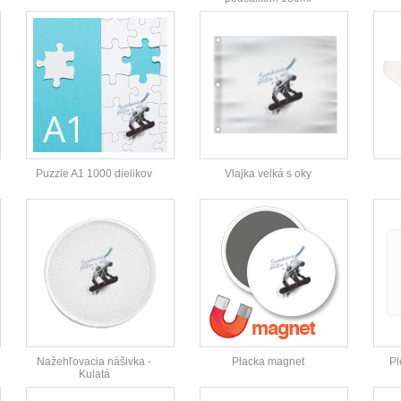
Puzzle A1 1000 dielikov
Vlajka velká s oky
Nažehľovacia nášivka -
Placka magnet
Pl
Kulatá