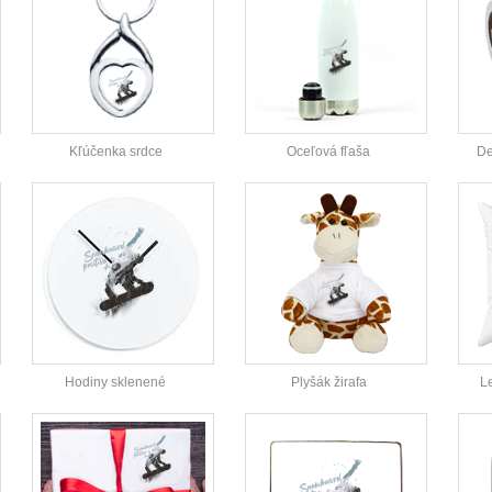
Kľúčenka srdce
Oceľová fľaša
De
Hodiny sklenené
Plyšák žirafa
L