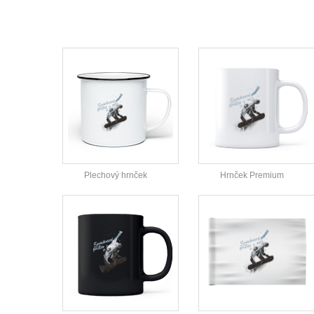
Plechový hrnček
Hrnček Premium