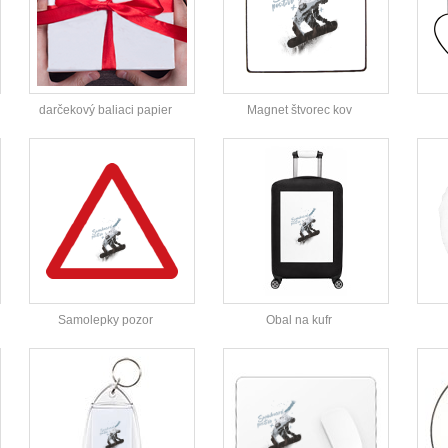
darčekový baliaci papier
Magnet štvorec kov
Samolepky pozor
Obal na kufr