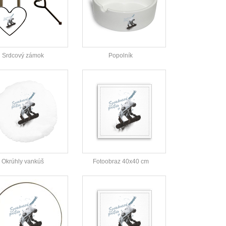
Srdcový zámok
Popolník
Okrúhly vankúš
Fotoobraz 40x40 cm