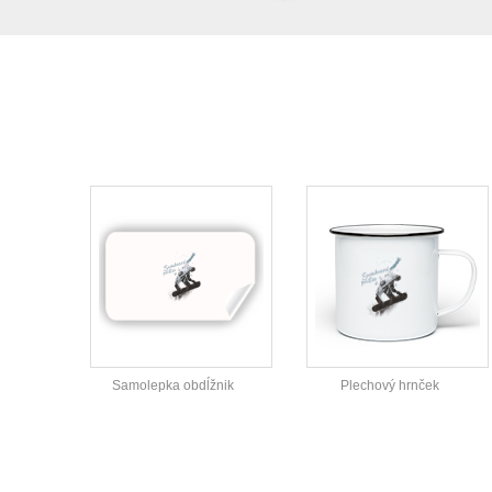
Samolepka obdĺžnik
Plechový hrnček