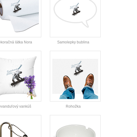
koračná látka Nora
Samolepky bublina
evanduľový vankúš
Rohožka