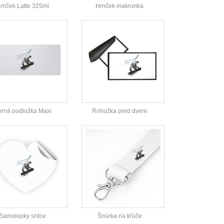
rnček Latte 325ml
Hrnček makronka
rná podložka Maxi
Rohožka pred dvere
Samolepky srdce
Šnúrka na kľúče