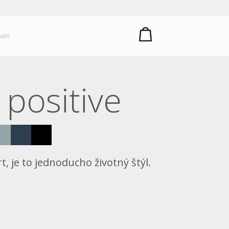
um plastů
akt
positive
, je to jednoducho životný štýl.