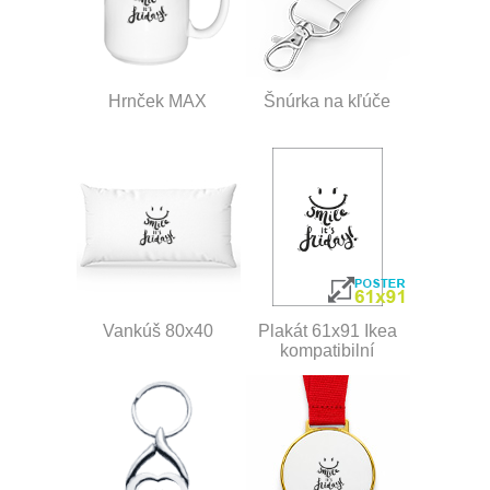
Hrnček MAX
Šnúrka na kľúče
Vankúš 80x40
Plakát 61x91 Ikea
kompatibilní