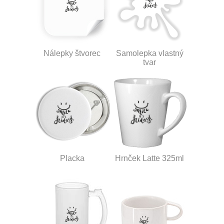
Nálepky štvorec
Samolepka vlastný
tvar
Placka
Hrnček Latte 325ml