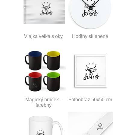
Vlajka velká s oky
Hodiny sklenené
Magický hrnček -
Fotoobraz 50x50 cm
farebný