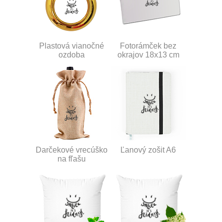
Plastová vianočné
Fotorámček bez
ozdoba
okrajov 18x13 cm
Darčekové vrecúško
Ľanový zošit A6
na fľašu