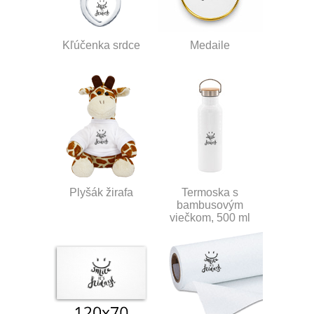
Kľúčenka srdce
Medaile
Plyšák žirafa
Termoska s
bambusovým
viečkom, 500 ml