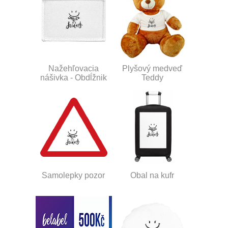
Nažehľovacia
Plyšový medveď
nášivka - Obdĺžnik
Teddy
Samolepky pozor
Obal na kufr