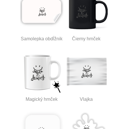
Samolepka obdĺžnik
Čierny hrnček
Magický hrnček
Vlajka