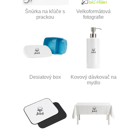
Šnúrka na kľúče s
Velkoformátová
prackou
fotografie
Desiatový box
Kovový dávkovač na
mydlo