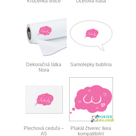
Kľúčenka srdce
Oceľová fľaša
Dekoračná látka
Samolepky bublina
Nora
Plechová ceduľa –
Plakát čtverec Ikea
A5
kompatibilní