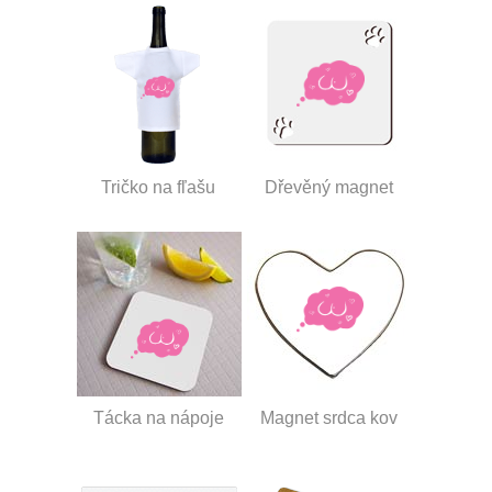
Tričko na fľašu
Dřevěný magnet
Tácka na nápoje
Magnet srdca kov