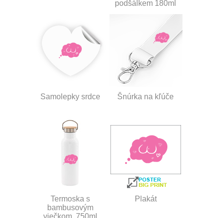
podšálkem 180ml
Samolepky srdce
Šnúrka na kľúče
Termoska s
Plakát
bambusovým
viečkom, 750ml