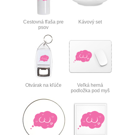
Cestovná fľaša pre
Kávový set
psov
Otvárak na kľúče
Veľká herná
podložka pod myš