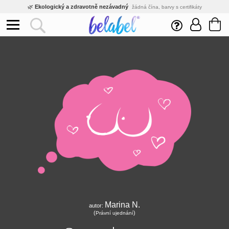
🌿
Ekologický a zdravotně nezávadný
žádná čína, barvy s certifikáty
💡
Inovativní výroba
vlastní vývoj, nejnovější technologie
⚡
Rychlé dodání
expedujeme do 24h
🏢
Výhodné pro firmy
velké množstevní slevy
🔥
Kvalita pod kontrolou
jsme přímý výrobce, žádný zprostředkovatel
🛒
Eshop s tradicí od roku 2010
tisíce spokojených zákazníků
Marina N.
autor:
(
)
Právní ujednání