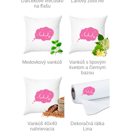
Darčekové vrecúško
Ľanový zošit A6
na fľašu
Medovkový vankúš
Vankúš s lipovým
kvetom a čiernym
bazou
Vankúš 40x40
Dekoračná látka
nahrievacia
Lina