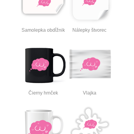
Samolepka obdĺžnik
Nálepky štvorec
Čierny hrnček
Vlajka