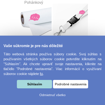
Pohánkový
Dekoračná látka
Šnúrka na kľúče s
Vaše súkromie je pre nás dôležité
Miranda
prackou
Táto webová stránka používa súbory cookie. Svoj súhlas s
používaním všetkých súborov cookie potvrdíte kliknutím na
"Súhlasím". Ak chcete upraviť svoje nastavenia, kliknite na
tlačidlo "Podrobné nastavenia". Viac informácií o využívaní
súborov cookie nájdete
tu
.
Súhlasím
Podrobné nastavenia
Velkoformátová
Desiatový box
Odmietnuť všetko
fotografie