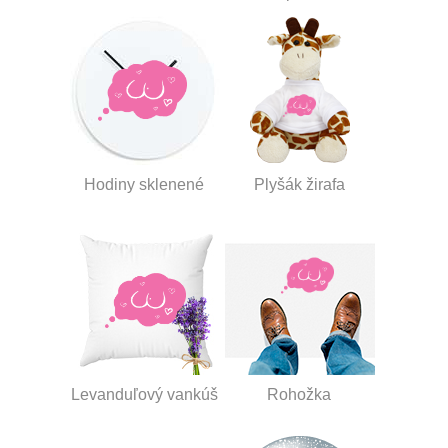
Hodiny sklenené
Plyšák žirafa
Levanduľový vankúš
Rohožka