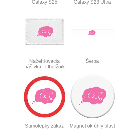
Galaxy S25
Galaxy S23 Ultra
Nažehľovacia
Šerpa
nášivka - Obdĺžnik
Samolepky zákaz
Magnet okrúhly plast