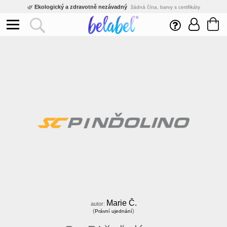
🌿
Ekologický a zdravotně nezávadný
žádná čína, barvy s certifikáty
💡
Inovativní výroba
vlastní vývoj, nejnovější technologie
⚡
Rychlé dodání
expedujeme do 24h
🏢
Výhodné pro firmy
velké množstevní slevy
🔥
Kvalita pod kontrolou
jsme přímý výrobce, žádný zprostředkovatel
🛒
Eshop s tradicí od roku 2010
tisíce spokojených zákazníků
Marie Č.
autor:
(
)
Právní ujednání