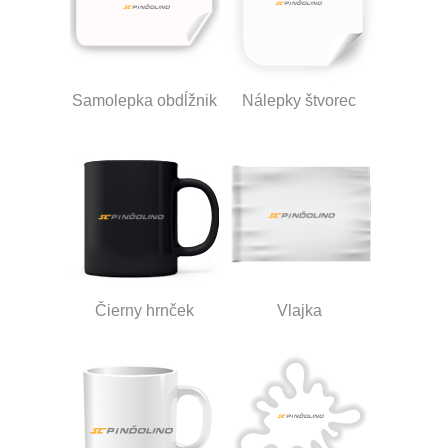
Samolepka obdĺžnik
Nálepky štvorec
Čierny hrnček
Vlajka