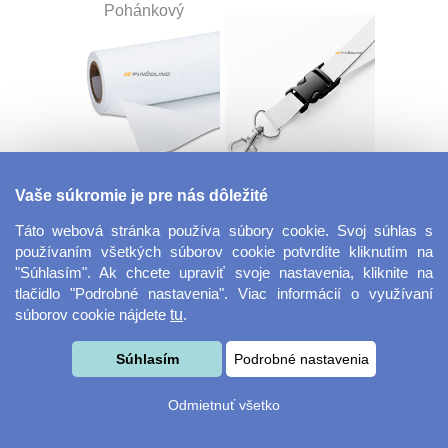
Pohánkový
Dekoračná látka
Šnúrka na kľúče s
Vaše súkromie je pre nás dôležité
Miranda
prackou
Táto webová stránka používa súbory cookie. Svoj súhlas s
používaním všetkých súborov cookie potvrdíte kliknutím na
"Súhlasím". Ak chcete upraviť svoje nastavenia, kliknite na
tlačidlo "Podrobné nastavenia". Viac informácií o využívaní
súborov cookie nájdete
tu
.
Súhlasím
Podrobné nastavenia
Velkoformátová
Desiatový box
Odmietnuť všetko
fotografie