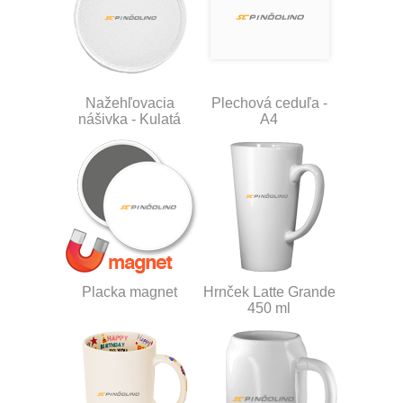
Nažehľovacia
Plechová ceduľa -
nášivka - Kulatá
A4
Placka magnet
Hrnček Latte Grande
450 ml