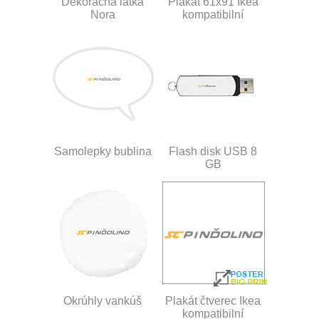
Dekoračná látka
Plakát 61x91 Ikea
Nora
kompatibilní
Samolepky bublina
Flash disk USB 8
GB
Okrúhly vankúš
Plakát čtverec Ikea
kompatibilní