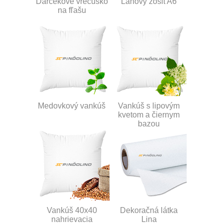
Darčekové vrecúško
Ľanový zošit A6
na fľašu
Medovkový vankúš
Vankúš s lipovým
kvetom a čiernym
bazou
Vankúš 40x40
Dekoračná látka
nahrievacia
Lina