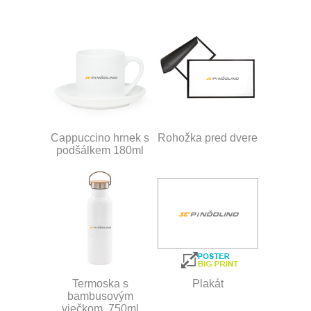
Cappuccino hrnek s
Rohožka pred dvere
podšálkem 180ml
Termoska s
Plakát
bambusovým
viečkom, 750ml