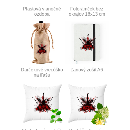
Plastová vianočné
Fotorámček bez
ozdoba
okrajov 18x13 cm
Darčekové vrecúško
Ľanový zošit A6
na fľašu