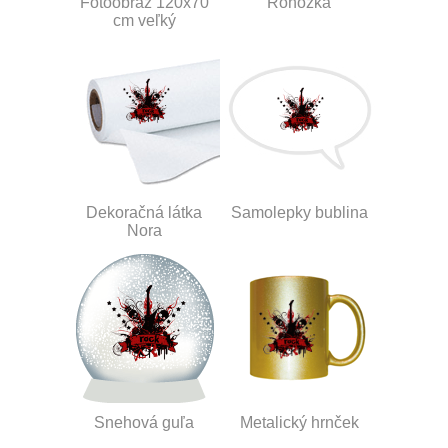
Fotoobraz 120x70
Rohožka
cm veľký
Dekoračná látka
Samolepky bublina
Nora
Snehová guľa
Metalický hrnček