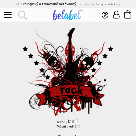
🌿
Ekologický a zdravotně nezávadný
žádná čína, barvy s certifikáty
💡
Inovativní výroba
vlastní vývoj, nejnovější technologie
⚡
Rychlé dodání
expedujeme do 24h
🏢
Výhodné pro firmy
velké množstevní slevy
🔥
Kvalita pod kontrolou
jsme přímý výrobce, žádný zprostředkovatel
🛒
Eshop s tradicí od roku 2010
tisíce spokojených zákazníků
Jan T.
autor:
(
)
Právní ujednání