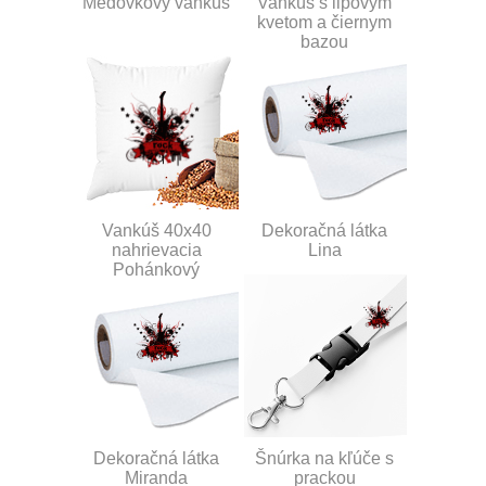
Medovkový vankúš
Vankúš s lipovým
kvetom a čiernym
bazou
Vankúš 40x40
Dekoračná látka
nahrievacia
Lina
Pohánkový
Dekoračná látka
Šnúrka na kľúče s
Miranda
prackou