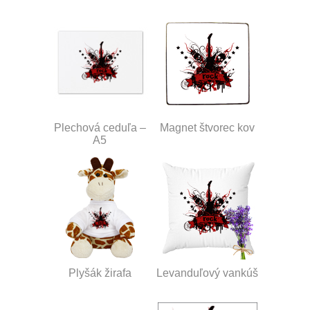
Plechová ceduľa –
Magnet štvorec kov
A5
Plyšák žirafa
Levanduľový vankúš