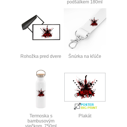
podšálkem 180ml
Rohožka pred dvere
Šnúrka na kľúče
Termoska s
Plakát
bambusovým
viečkom, 750ml