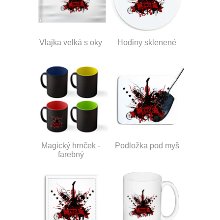
Vlajka velká s oky
Hodiny sklenené
Magický hrnček -
Podložka pod myš
farebný