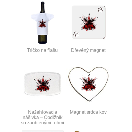
Tričko na fľašu
Dřevěný magnet
Nažehľovacia
Magnet srdca kov
nášivka – Obdĺžnik
so zaoblenými rohmi