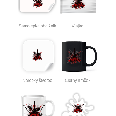
Samolepka obdĺžnik
Vlajka
Nálepky štvorec
Čierny hrnček