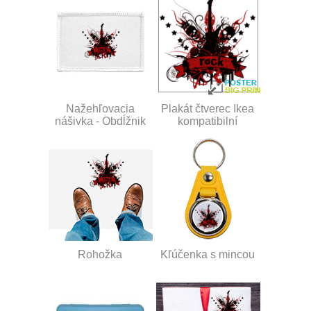
Nažehľovacia
Plakát čtverec Ikea
nášivka - Obdĺžnik
kompatibilní
Rohožka
Kľúčenka s mincou