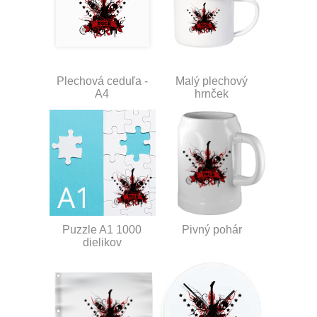
Plechová ceduľa -
Malý plechový
A4
hrnček
Puzzle A1 1000
Pivný pohár
dielikov