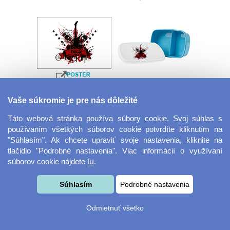
Velkoformátová
Desiatový box
Vaše súkromie je pre nás dôležité
fotografie
Táto webová stránka používa súbory cookie. Svoj súhlas s
používaním všetkých súborov cookie potvrdíte kliknutím na
"Súhlasím". Ak chcete upraviť svoje nastavenia, kliknite na
tlačidlo "Podrobné nastavenia". Viac informácií o využívaní
súborov cookie nájdete
tu
.
Súhlasím
Podrobné nastavenia
Kovový dávkovač na
Obrus ​​125 x 75 cm
Odmietnuť všetko
mydlo