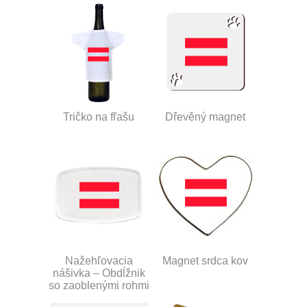
Tričko na fľašu
Dřevěný magnet
Nažehľovacia
Magnet srdca kov
nášivka – Obdĺžnik
so zaoblenými rohmi