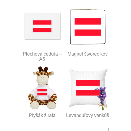
Plechová ceduľa –
Magnet štvorec kov
A5
Plyšák žirafa
Levanduľový vankúš