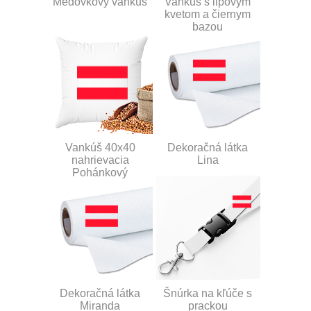
Medovkový vankúš
Vankúš s lipovým
kvetom a čiernym
bazou
Vankúš 40x40
Dekoračná látka
nahrievacia
Lina
Pohánkový
Dekoračná látka
Šnúrka na kľúče s
Miranda
prackou