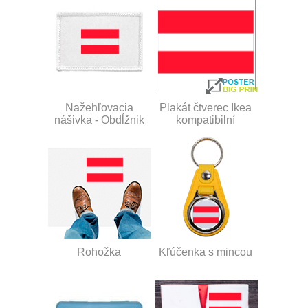
Nažehľovacia
Plakát čtverec Ikea
nášivka - Obdĺžnik
kompatibilní
Rohožka
Kľúčenka s mincou