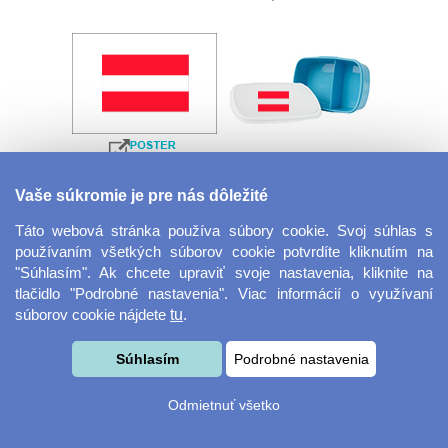
Velkoformátová
Desiatový box
Vaše súkromie je pre nás dôležité
fotografie
Táto webová stránka používa súbory cookie. Svoj súhlas s
používaním všetkých súborov cookie potvrdíte kliknutím na
"Súhlasím". Ak chcete upraviť svoje nastavenia, kliknite na
tlačidlo "Podrobné nastavenia". Viac informácií o využívaní
súborov cookie nájdete
tu
.
Súhlasím
Podrobné nastavenia
Kovový dávkovač na
Obrus ​​125 x 75 cm
Odmietnuť všetko
mydlo