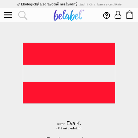
🌿
Ekologický a zdravotně nezávadný
žádná čína, barvy s certifikáty
💡
Inovativní výroba
vlastní vývoj, nejnovější technologie
⚡
Rychlé dodání
expedujeme do 24h
🏢
Výhodné pro firmy
velké množstevní slevy
🔥
Kvalita pod kontrolou
jsme přímý výrobce, žádný zprostředkovatel
🛒
Eshop s tradicí od roku 2010
tisíce spokojených zákazníků
Eva K.
autor:
(
)
Právní ujednání