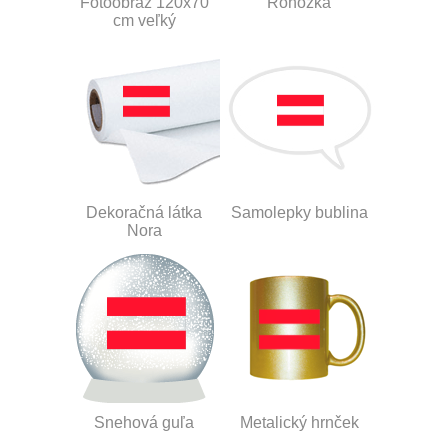
Fotoobraz 120x70
Rohožka
cm veľký
Dekoračná látka
Samolepky bublina
Nora
Snehová guľa
Metalický hrnček