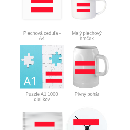
Plechová ceduľa -
Malý plechový
A4
hrnček
Puzzle A1 1000
Pivný pohár
dielikov