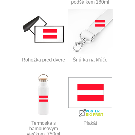
podšálkem 180ml
Rohožka pred dvere
Šnúrka na kľúče
Termoska s
Plakát
bambusovým
viečkom, 750ml