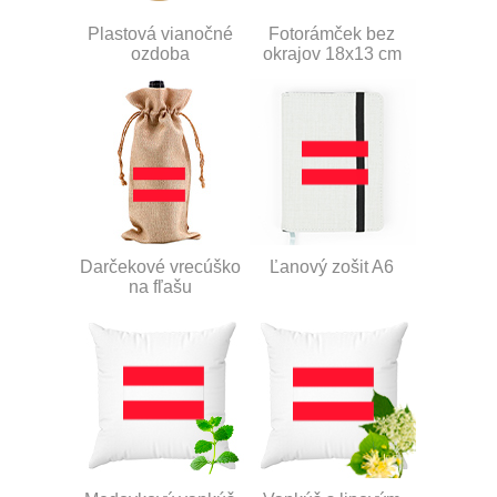
Plastová vianočné
Fotorámček bez
ozdoba
okrajov 18x13 cm
Darčekové vrecúško
Ľanový zošit A6
na fľašu