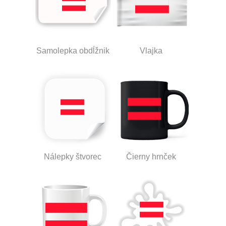
Samolepka obdĺžnik
Vlajka
Nálepky štvorec
Čierny hrnček