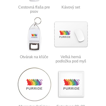
Cestovná fľaša pre
Kávový set
psov
Otvárak na kľúče
Veľká herná
podložka pod myš