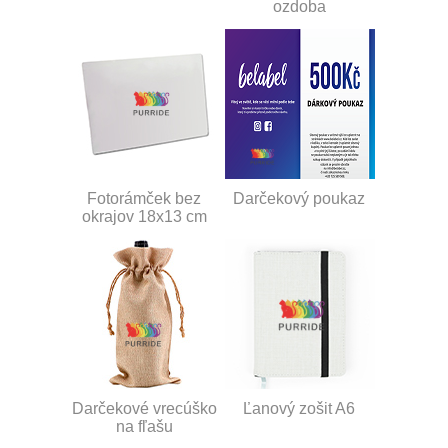
ozdoba
Fotorámček bez
Darčekový poukaz
okrajov 18x13 cm
Darčekové vrecúško
Ľanový zošit A6
na fľašu