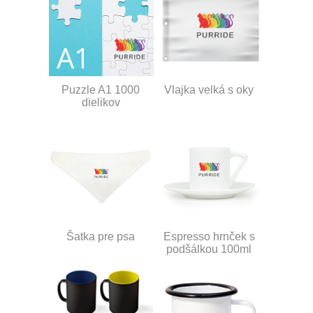
Puzzle A1 1000
Vlajka velká s oky
dielikov
Šatka pre psa
Espresso hrnček s
podšálkou 100ml