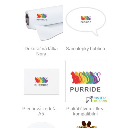
Dekoračná látka
Samolepky bublina
Nora
Plechová ceduľa –
Plakát čtverec Ikea
A5
kompatibilní