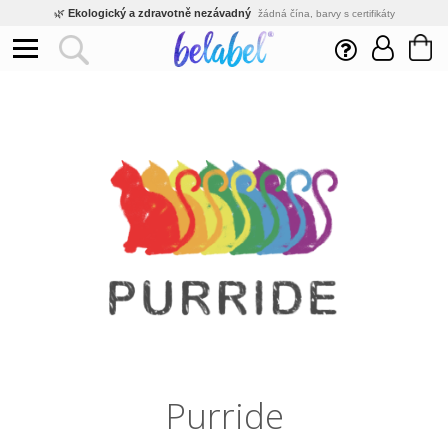
🌿
Ekologický a zdravotně nezávadný
žádná čína, barvy s certifikáty
💡
Inovativní výroba
vlastní vývoj, nejnovější technologie
⚡
Rychlé dodání
expedujeme do 24h
🏢
Výhodné pro firmy
velké množstevní slevy
🔥
Kvalita pod kontrolou
jsme přímý výrobce, žádný zprostředkovatel
🛒
Eshop s tradicí od roku 2010
tisíce spokojených zákazníků
Purride