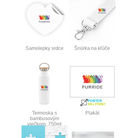
Samolepky srdce
Šnúrka na kľúče
Termoska s
Plakát
bambusovým
viečkom, 750ml