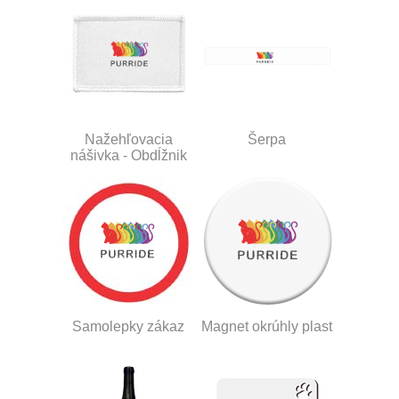
Nažehľovacia
Šerpa
nášivka - Obdĺžnik
Samolepky zákaz
Magnet okrúhly plast