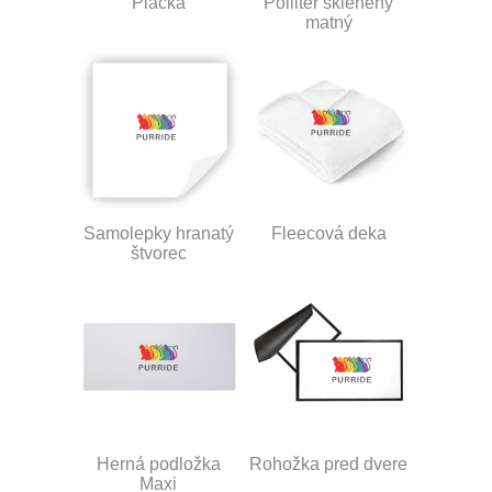
Placka
Polliter sklenený
matný
Samolepky hranatý
Fleecová deka
štvorec
Herná podložka
Rohožka pred dvere
Maxi