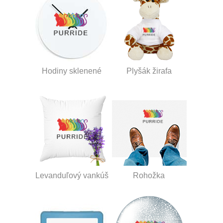
Hodiny sklenené
Plyšák žirafa
Levanduľový vankúš
Rohožka