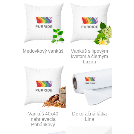
Medovkový vankúš
Vankúš s lipovým
kvetom a čiernym
bazou
Vankúš 40x40
Dekoračná látka
nahrievacia
Lina
Pohánkový