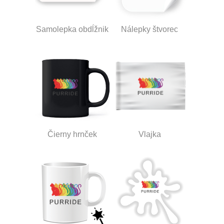
Samolepka obdĺžnik
Nálepky štvorec
Čierny hrnček
Vlajka