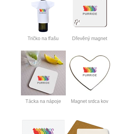
Tričko na fľašu
Dřevěný magnet
Tácka na nápoje
Magnet srdca kov