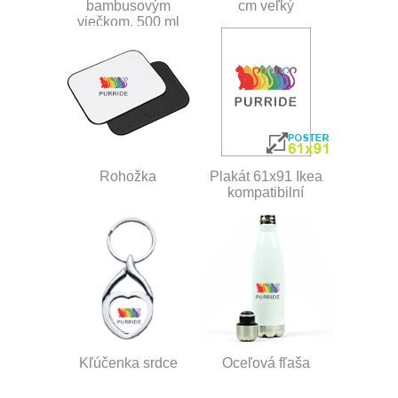
bambusovým
cm veľký
viečkom, 500 ml
Rohožka
Plakát 61x91 Ikea
kompatibilní
Kľúčenka srdce
Oceľová fľaša