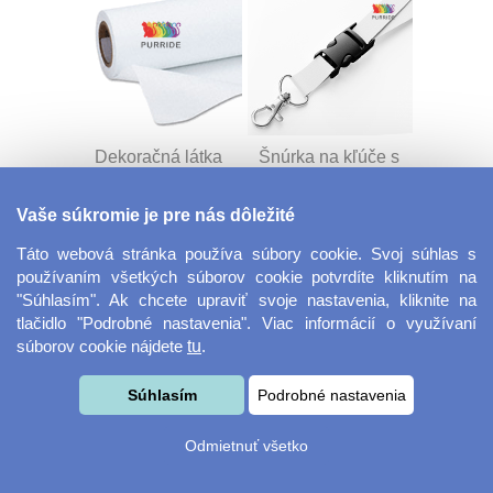
Dekoračná látka
Šnúrka na kľúče s
Miranda
prackou
Vaše súkromie je pre nás dôležité
Táto webová stránka používa súbory cookie. Svoj súhlas s
používaním všetkých súborov cookie potvrdíte kliknutím na
"Súhlasím". Ak chcete upraviť svoje nastavenia, kliknite na
tlačidlo "Podrobné nastavenia". Viac informácií o využívaní
súborov cookie nájdete
tu
.
Velkoformátová
Desiatový box
Súhlasím
Podrobné nastavenia
fotografie
Odmietnuť všetko