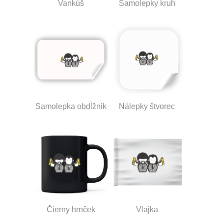
Vankúš
Samolepky kruh
Samolepka obdĺžnik
Nálepky štvorec
Čierny hrnček
Vlajka