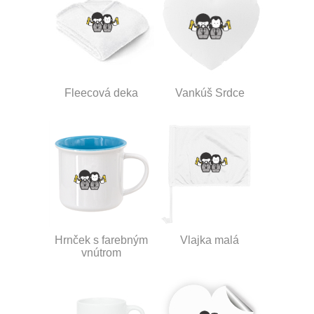
Fleecová deka
Vankúš Srdce
Hrnček s farebným
Vlajka malá
vnútrom