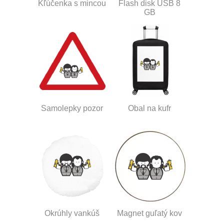
Kľúčenka s mincou
Flash disk USB 8
GB
Samolepky pozor
Obal na kufr
Okrúhly vankúš
Magnet guľatý kov