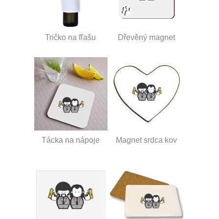
Tričko na fľašu
Dřevěný magnet
Tácka na nápoje
Magnet srdca kov