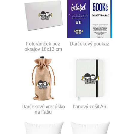
Fotorámček bez
Darčekový poukaz
okrajov 18x13 cm
Darčekové vrecúško
Ľanový zošit A6
na fľašu