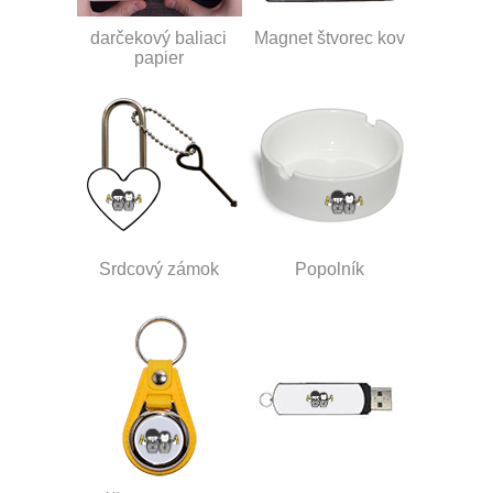
darčekový baliaci
Magnet štvorec kov
papier
Srdcový zámok
Popolník