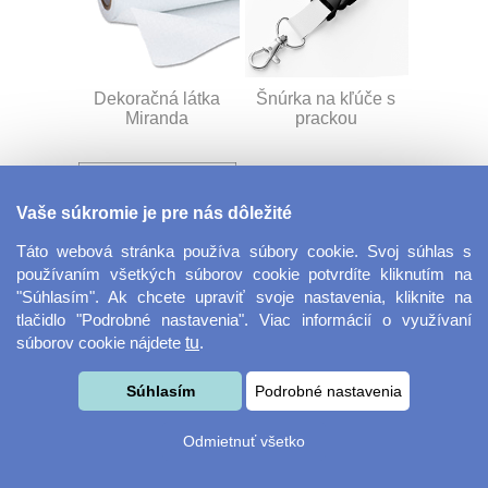
Dekoračná látka
Šnúrka na kľúče s
Miranda
prackou
Vaše súkromie je pre nás dôležité
Táto webová stránka používa súbory cookie. Svoj súhlas s
používaním všetkých súborov cookie potvrdíte kliknutím na
"Súhlasím". Ak chcete upraviť svoje nastavenia, kliknite na
tlačidlo "Podrobné nastavenia". Viac informácií o využívaní
Velkoformátová
Desiatový box
súborov cookie nájdete
tu
.
fotografie
Súhlasím
Podrobné nastavenia
Odmietnuť všetko