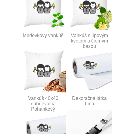
Medovkový vankúš
Vankúš s lipovým
kvetom a čiernym
bazou
Vankúš 40x40
Dekoračná látka
nahrievacia
Lina
Pohánkový