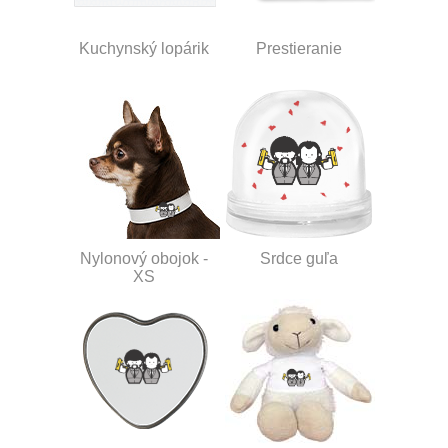
Kuchynský lopárik
Prestieranie
Nylonový obojok -
Srdce guľa
XS