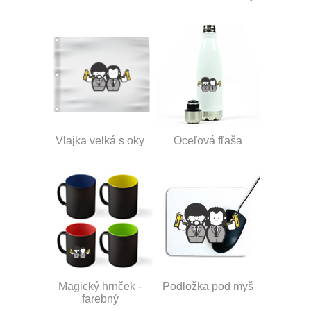
Vlajka velká s oky
Oceľová fľaša
Magický hrnček -
Podložka pod myš
farebný