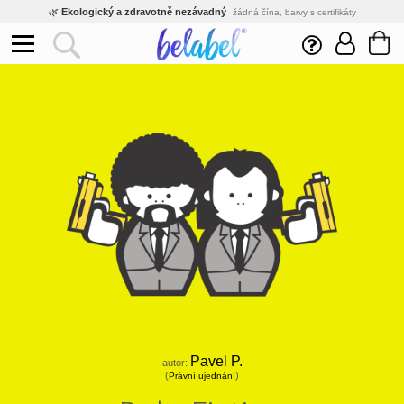
🌿
Ekologický a zdravotně nezávadný
žádná čína, barvy s certifikáty
💡
Inovativní výroba
vlastní vývoj, nejnovější technologie
⚡
Rychlé dodání
expedujeme do 24h
🏢
Výhodné pro firmy
velké množstevní slevy
🔥
Kvalita pod kontrolou
jsme přímý výrobce, žádný zprostředkovatel
🛒
Eshop s tradicí od roku 2010
tisíce spokojených zákazníků
Pavel P.
autor:
(
)
Právní ujednání