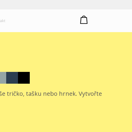
um plastů
akt
še tričko, tašku nebo hrnek. Vytvořte