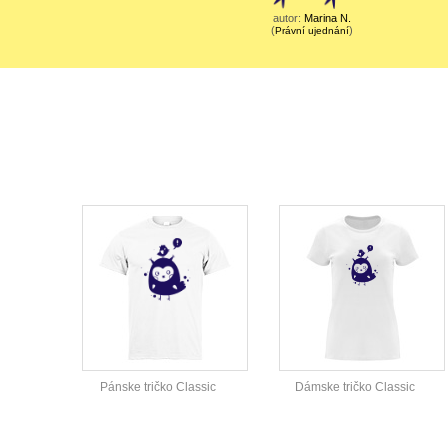
autor:
Marina N.
(
)
Právní ujednání
Pánske tričko Classic
Dámske tričko Classic