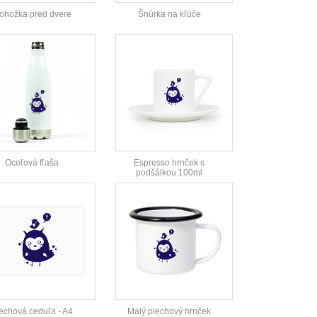
ohožka pred dvere
Šnúrka na kľúče
Oceľová fľaša
Espresso hrnček s
podšálkou 100ml
echová ceduľa - A4
Malý plechový hrnček