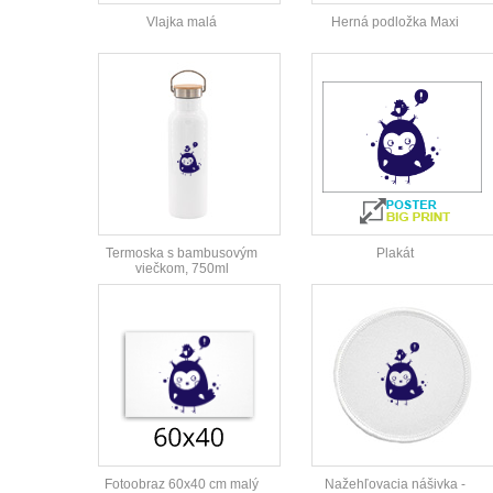
Vlajka malá
Herná podložka Maxi
Termoska s bambusovým
Plakát
viečkom, 750ml
Fotoobraz 60x40 cm malý
Nažehľovacia nášivka -