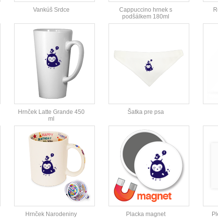
Vankúš Srdce
Cappuccino hrnek s
R
podšálkem 180ml
Hrnček Latte Grande 450
Šatka pre psa
ml
Hrnček Narodeniny
Placka magnet
Pl