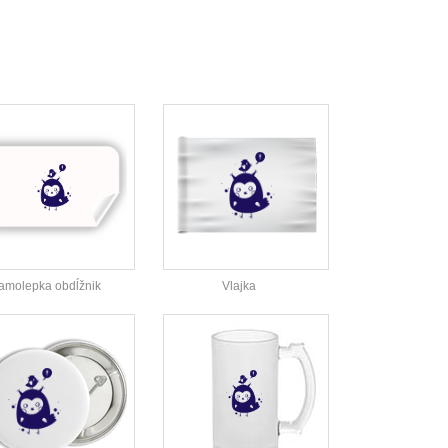
amolepka obdĺžnik
Vlajka