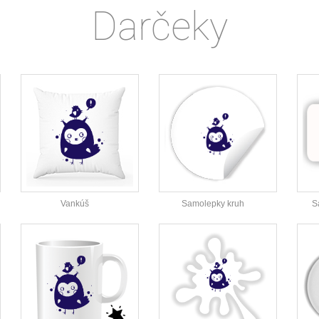
Darčeky
Vankúš
Samolepky kruh
S