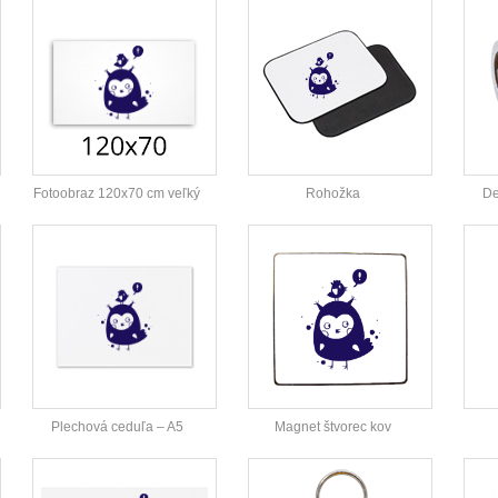
Fotoobraz 120x70 cm veľký
Rohožka
De
Plechová ceduľa – A5
Magnet štvorec kov