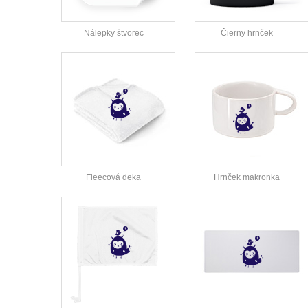
Nálepky štvorec
Čierny hrnček
Fleecová deka
Hrnček makronka