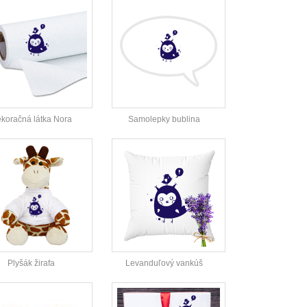
koračná látka Nora
Samolepky bublina
Plyšák žirafa
Levanduľový vankúš