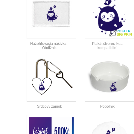
Nažehľovacia nášivka -
Plakát čtverec Ikea
Obdĺžnik
kompatibilní
Srdcový zámok
Popolník