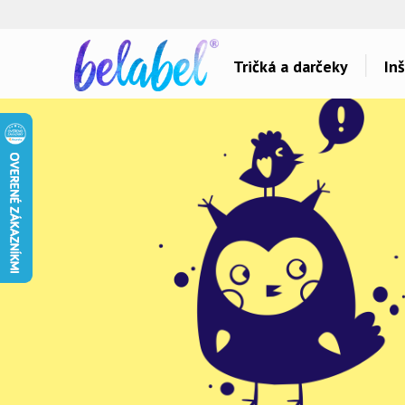
🌿
Ekol
Tričká a darčeky
Inš
Dárky pro..
Témy potlačí
Dárky pro maminku
Láska
Dárky pro ségru
Šport a auta
Dárky pro babičku
Hlášky
Dárky pro tátu
Detské
Dárky pro bráchu
Hudba & Film
Dárky pro dědu
Humor
Dárky pro partnera
Ostatné
Dárky pro partnerku
Všetko..
Dárky pro přátele