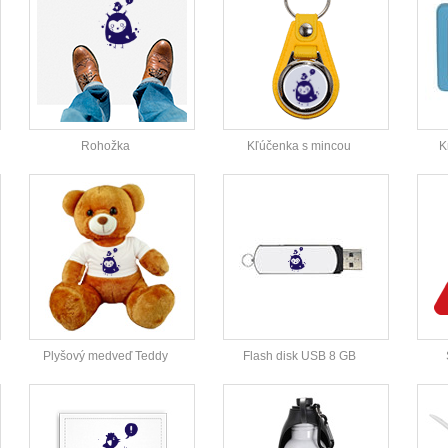
Rohožka
Kľúčenka s mincou
K
Plyšový medveď Teddy
Flash disk USB 8 GB