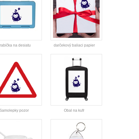
rabička na desiatu
darčekový baliaci papier
Samolepky pozor
Obal na kufr