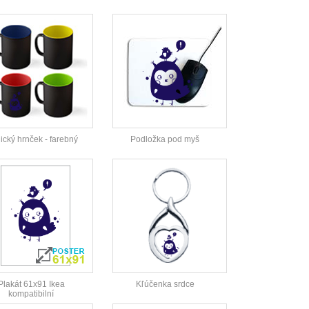
cký hrnček - farebný
Podložka pod myš
Plakát 61x91 Ikea
Kľúčenka srdce
kompatibilní