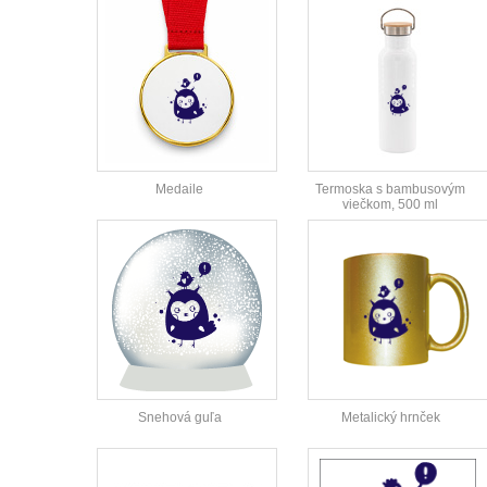
Medaile
Termoska s bambusovým
viečkom, 500 ml
Snehová guľa
Metalický hrnček