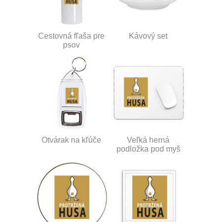
Cestovná fľaša pre
Kávový set
psov
Otvárak na kľúče
Veľká herná
podložka pod myš