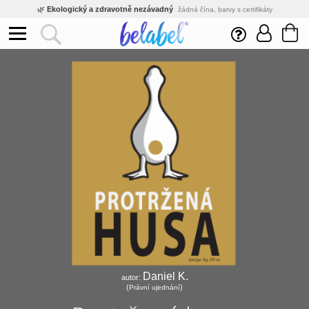
🌿
Ekologický a zdravotně nezávadný
žádná čína, barvy s certifikáty
💡
Inovativní výroba
vlastní vývoj, nejnovější technologie
⚡
Rychlé dodání
expedujeme do 24h
🏢
Výhodné pro firmy
velké množstevní slevy
🔥
Kvalita pod kontrolou
jsme přímý výrobce, žádný zprostředkovatel
🛒
Eshop s tradicí od roku 2010
tisíce spokojených zákazníků
Daniel K.
autor:
(
)
Právní ujednání