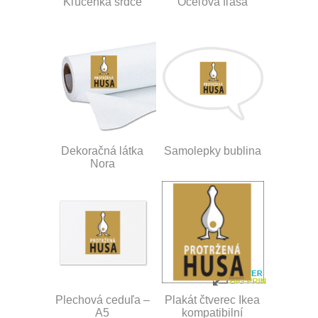
Kľúčenka srdce
Oceľová fľaša
Dekoračná látka
Samolepky bublina
Nora
Plechová ceduľa –
Plakát čtverec Ikea
A5
kompatibilní