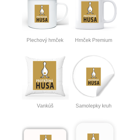
Plechový hrnček
Hrnček Premium
Vankúš
Samolepky kruh