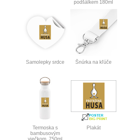
podšálkem 180ml
Samolepky srdce
Šnúrka na kľúče
Termoska s
Plakát
bambusovým
viečkom, 750ml