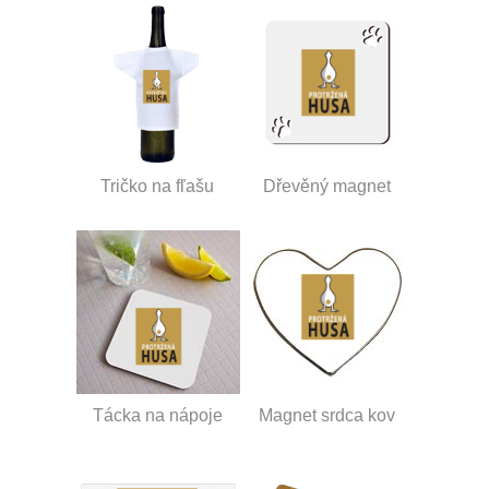
Tričko na fľašu
Dřevěný magnet
Tácka na nápoje
Magnet srdca kov