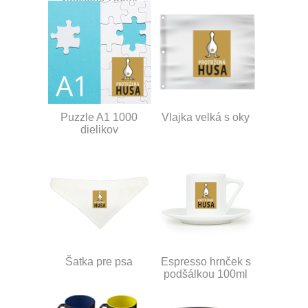
Puzzle A1 1000
Vlajka velká s oky
dielikov
Šatka pre psa
Espresso hrnček s
podšálkou 100ml