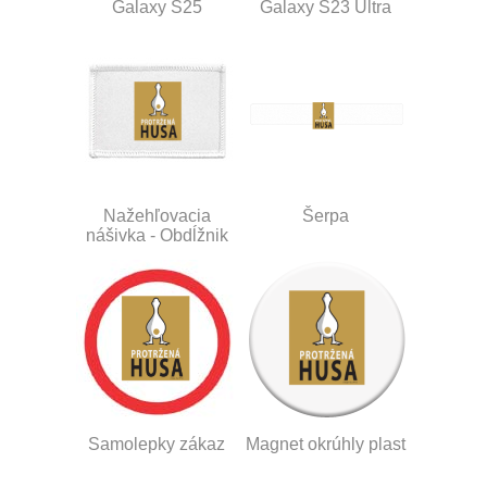
Galaxy S25
Galaxy S23 Ultra
Nažehľovacia
Šerpa
nášivka - Obdĺžnik
Samolepky zákaz
Magnet okrúhly plast