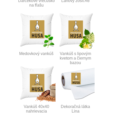
Darčekové vrecúško
Ľanový zošit A6
na fľašu
Medovkový vankúš
Vankúš s lipovým
kvetom a čiernym
bazou
Vankúš 40x40
Dekoračná látka
nahrievacia
Lina