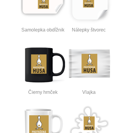
Samolepka obdĺžnik
Nálepky štvorec
Čierny hrnček
Vlajka