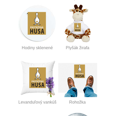
Hodiny sklenené
Plyšák žirafa
Levanduľový vankúš
Rohožka