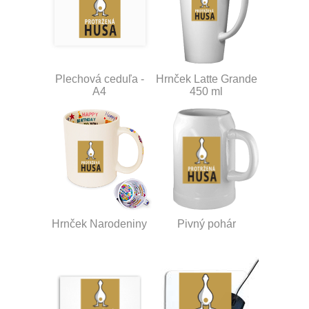
Plechová ceduľa -
Hrnček Latte Grande
A4
450 ml
Hrnček Narodeniny
Pivný pohár