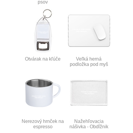
psov
Otvárak na kľúče
Veľká herná
podložka pod myš
Nerezový hrnček na
Nažehľovacia
espresso
nášivka - Obdĺžnik