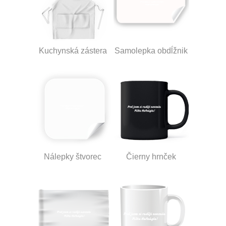
Kuchynská zástera
Samolepka obdĺžnik
Nálepky štvorec
Čierny hrnček