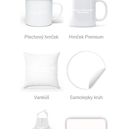
Plechový hrnček
Hrnček Premium
Vankúš
Samolepky kruh