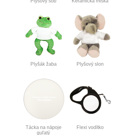
Plyšový sob
Keramická miska
Plyšák žaba
Plyšový slon
Tácka na nápoje
Flexi vodítko
guľatý