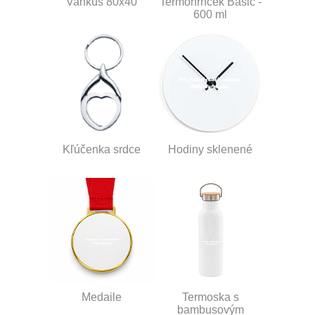
Vankúš 80x40
Termohrnček Basic -
600 ml
Kľúčenka srdce
Hodiny sklenené
Medaile
Termoska s
bambusovým