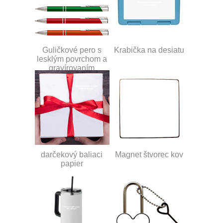
Guličkové pero s
Krabička na desiatu
lesklým povrchom a
gravírovaním
darčekový baliaci
Magnet štvorec kov
papier