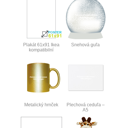
Plakát 61x91 Ikea
Snehová guľa
kompatibilní
Metalický hrnček
Plechová ceduľa –
A5