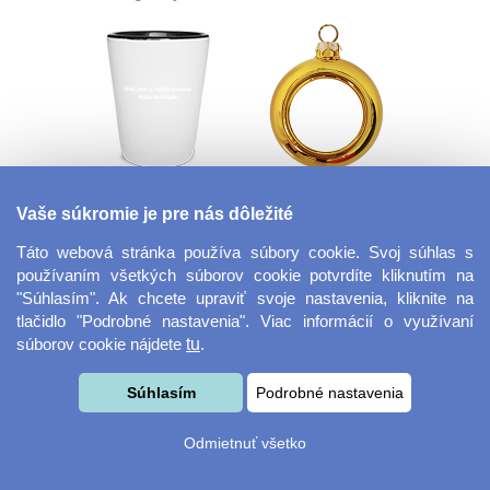
Panák - štamprle
Plastová vianočné
Vaše súkromie je pre nás dôležité
ozdoba
Táto webová stránka používa súbory cookie. Svoj súhlas s
používaním všetkých súborov cookie potvrdíte kliknutím na
"Súhlasím". Ak chcete upraviť svoje nastavenia, kliknite na
tlačidlo "Podrobné nastavenia". Viac informácií o využívaní
súborov cookie nájdete
tu
.
Súhlasím
Podrobné nastavenia
Fotorámček bez
Darčekový poukaz
Odmietnuť všetko
okrajov 18x13 cm