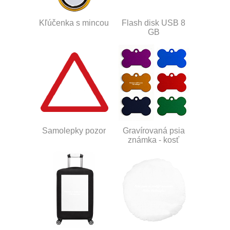
Kľúčenka s mincou
Flash disk USB 8
GB
Samolepky pozor
Gravírovaná psia
známka - kosť