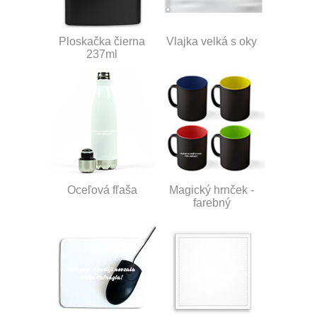
Ploskačka čierna
Vlajka velká s oky
237ml
Oceľová fľaša
Magický hrnček -
farebný