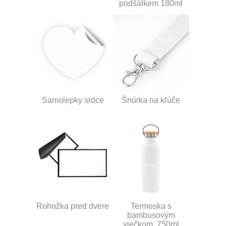
podšálkem 180ml
Samolepky srdce
Šnúrka na kľúče
Rohožka pred dvere
Termoska s
bambusovým
viečkom, 750ml