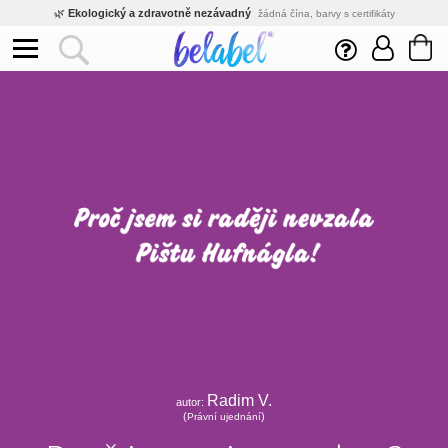
🌿
Ekologický a zdravotně nezávadný
žádná čína, barvy s certifikáty
💡
Inovativní výroba
vlastní vývoj, nejnovější technologie
⚡
Rychlé dodání
expedujeme do 24h
🏢
Výhodné pro firmy
velké množstevní slevy
🔥
Kvalita pod kontrolou
jsme přímý výrobce, žádný zprostředkovatel
🛒
Eshop s tradicí od roku 2010
tisíce spokojených zákazníků
Radim V.
autor:
(
)
Právní ujednání