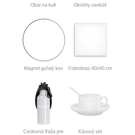
Obal na kufr
Okrúhly vankúš
Magnet guľatý kov
Fotoobraz 40x40 cm
Cestovná fľaša pre
Kávový set