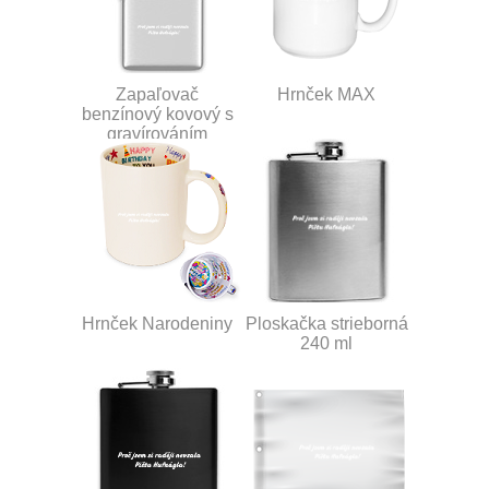
Zapaľovač
Hrnček MAX
benzínový kovový s
gravírováním
Hrnček Narodeniny
Ploskačka strieborná
240 ml