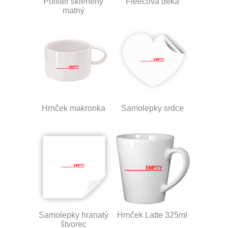
Polliter sklenený
Fleecová deka
matný
Hrnček makronka
Samolepky srdce
Samolepky hranatý
Hrnček Latte 325ml
štvorec