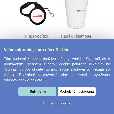
Flexi vodítko
Panák - štamprle
Vaše súkromie je pre nás dôležité
Táto webová stránka používa súbory cookie. Svoj súhlas s
používaním všetkých súborov cookie potvrdíte kliknutím na
"Súhlasím". Ak chcete upraviť svoje nastavenia, kliknite na
tlačidlo "Podrobné nastavenia". Viac informácií o využívaní
súborov cookie nájdete
tu
.
Plastová vianočné
Fotorámček bez
Súhlasím
Podrobné nastavenia
ozdoba
okrajov 18x13 cm
Odmietnuť všetko