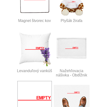
Magnet štvorec kov
Plyšák žirafa
Levanduľový vankúš
Nažehľovacia
nášivka - Obdĺžnik