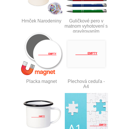
Hrnček Narodeniny
Guličkové pero v
matnom vyhotovení s
gravírovaním
Placka magnet
Plechová ceduľa -
A4