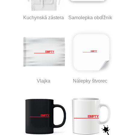
Kuchynská zástera
Samolepka obdĺžnik
Vlajka
Nálepky štvorec