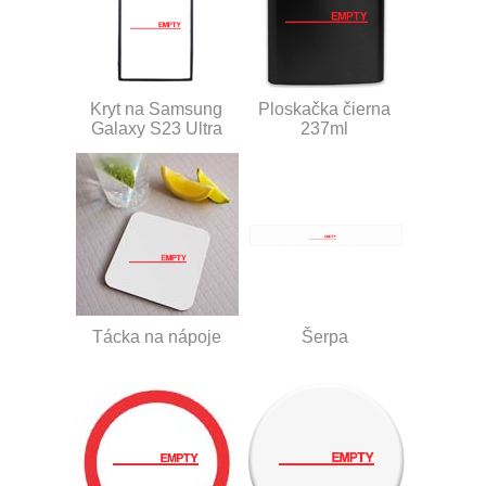
Kryt na Samsung
Ploskačka čierna
Galaxy S23 Ultra
237ml
Tácka na nápoje
Šerpa