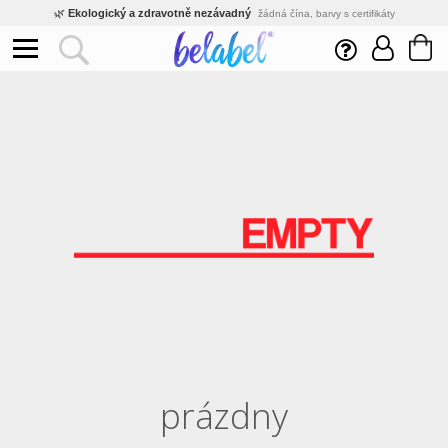
🌿
Ekologický a zdravotně nezávadný
žádná čína, barvy s certifikáty
💡
Inovativní výroba
vlastní vývoj, nejnovější technologie
⚡
Rychlé dodání
expedujeme do 24h
🏢
Výhodné pro firmy
velké množstevní slevy
🔥
Kvalita pod kontrolou
jsme přímý výrobce, žádný zprostředkovatel
🛒
Eshop s tradicí od roku 2010
tisíce spokojených zákazníků
prázdny