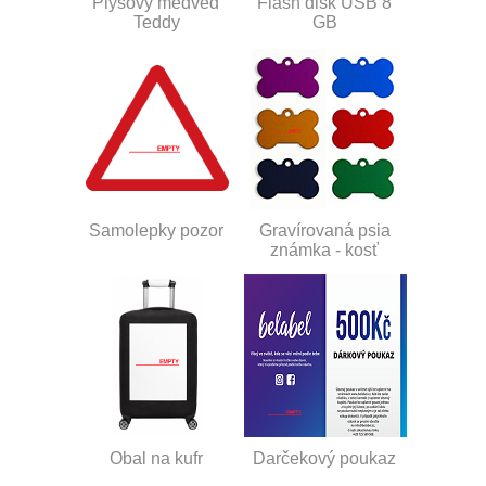
Plyšový medveď
Flash disk USB 8
Teddy
GB
Samolepky pozor
Gravírovaná psia
známka - kosť
Obal na kufr
Darčekový poukaz