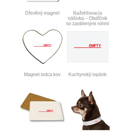
Dřevěný magnet
Nažehľovacia
nášivka – Obdĺžnik
so zaoblenými rohmi
Magnet srdca kov
Kuchynský lopárik