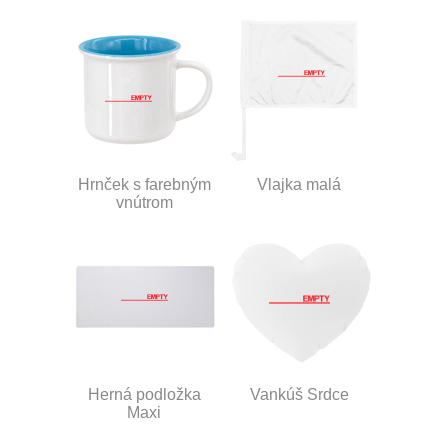
Hrnček s farebným
Vlajka malá
vnútrom
Herná podložka
Vankúš Srdce
Maxi