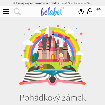
🌿
Ekologický a zdravotně nezávadný
žádná čína, barvy s certifikáty
💡
Inovativní výroba
vlastní vývoj, nejnovější technologie
⚡
Rychlé dodání
expedujeme do 24h
🏢
Výhodné pro firmy
velké množstevní slevy
🔥
Kvalita pod kontrolou
jsme přímý výrobce, žádný zprostředkovatel
🛒
Eshop s tradicí od roku 2010
tisíce spokojených zákazníků
Pohádkový zámek