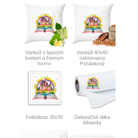
Vankúš s lipovým
Vankúš 40x40
kvetom a čiernym
nahrievacia
bazou
Pohánkový
Fotoobraz 30x30
Dekoračná látka
Miranda