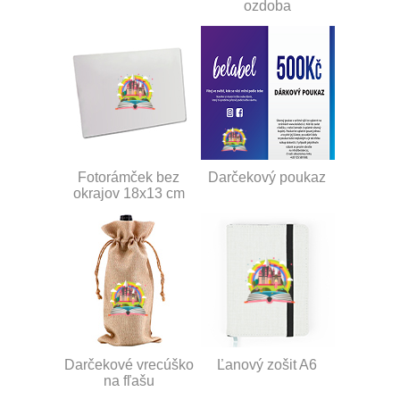
ozdoba
Fotorámček bez
Darčekový poukaz
okrajov 18x13 cm
Darčekové vrecúško
Ľanový zošit A6
na fľašu