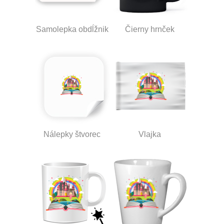
Samolepka obdĺžnik
Čierny hrnček
Nálepky štvorec
Vlajka