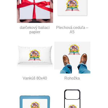
darčekový baliaci
Plechová ceduľa –
papier
A5
Vankúš 80x40
Rohožka