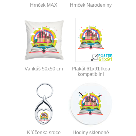
Hrnček MAX
Hrnček Narodeniny
Vankúš 50x50 cm
Plakát 61x91 Ikea
kompatibilní
Kľúčenka srdce
Hodiny sklenené