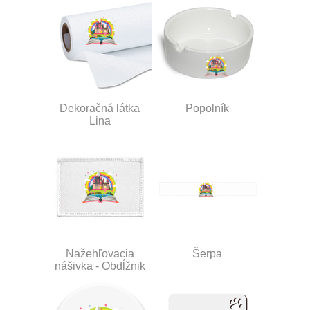
Dekoračná látka
Popolník
Lina
Nažehľovacia
Šerpa
nášivka - Obdĺžnik