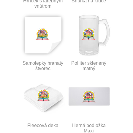
Hrnček s farebným
Šnúrka na kľúče
vnútrom
Samolepky hranatý
Polliter sklenený
štvorec
matný
Fleecová deka
Herná podložka
Maxi