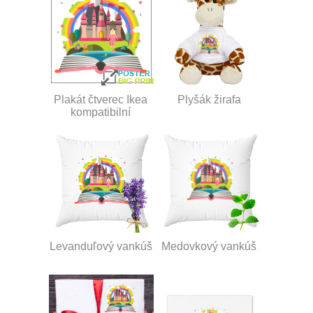
Plakát čtverec Ikea
Plyšák žirafa
kompatibilní
Levanduľový vankúš
Medovkový vankúš