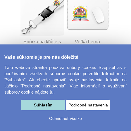
Šnúrka na kľúče s
Veľká herná
prackou
podložka pod myš
Vaše súkromie je pre nás dôležité
Táto webová stránka používa súbory cookie. Svoj súhlas s
používaním všetkých súborov cookie potvrdíte kliknutím na
"Súhlasím". Ak chcete upraviť svoje nastavenia, kliknite na
tlačidlo "Podrobné nastavenia". Viac informácií o využívaní
súborov cookie nájdete
tu
.
Velkoformátová
Desiatový box
Súhlasím
Podrobné nastavenia
fotografie
Odmietnuť všetko