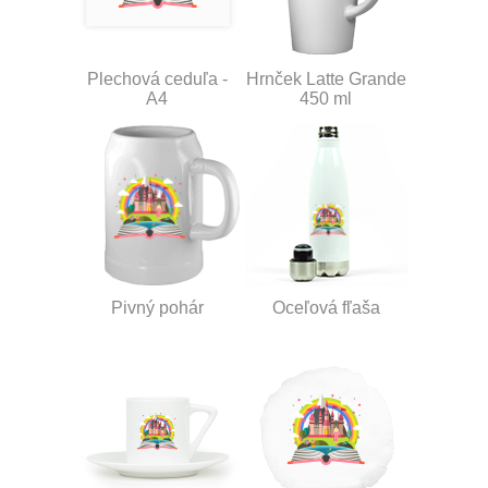
Plechová ceduľa -
Hrnček Latte Grande
A4
450 ml
Pivný pohár
Oceľová fľaša