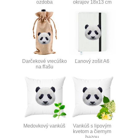
ozdoba
okrajov 18x13 cm
Darčekové vrecúško
Ľanový zošit A6
na fľašu
Medovkový vankúš
Vankúš s lipovým
kvetom a čiernym
bazou