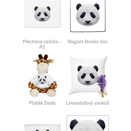
Plechová ceduľa –
Magnet štvorec kov
A5
Plyšák žirafa
Levanduľový vankúš