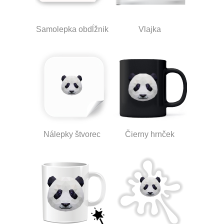
Samolepka obdĺžnik
Vlajka
Nálepky štvorec
Čierny hrnček