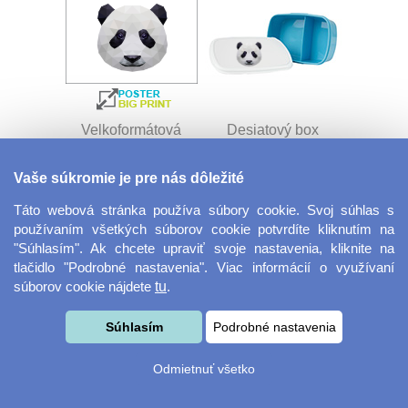
Velkoformátová
Desiatový box
fotografie
Vaše súkromie je pre nás dôležité
Táto webová stránka používa súbory cookie. Svoj súhlas s
používaním všetkých súborov cookie potvrdíte kliknutím na
"Súhlasím". Ak chcete upraviť svoje nastavenia, kliknite na
tlačidlo "Podrobné nastavenia". Viac informácií o využívaní
súborov cookie nájdete
tu
.
Kovový dávkovač na
Obrus ​​125 x 75 cm
Súhlasím
Podrobné nastavenia
mydlo
Odmietnuť všetko