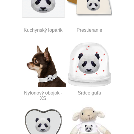
Kuchynský lopárik
Prestieranie
Nylonový obojok -
Srdce guľa
XS