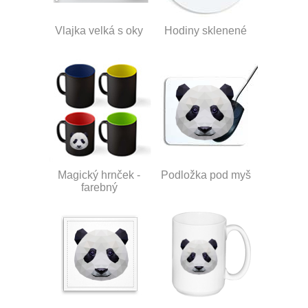
Vlajka velká s oky
Hodiny sklenené
Magický hrnček -
Podložka pod myš
farebný