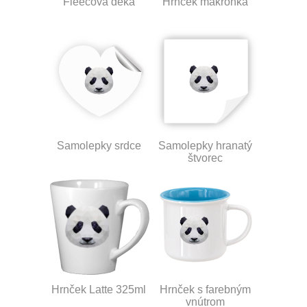
Fleecová deka
Hrnček makronka
Samolepky srdce
Samolepky hranatý
štvorec
Hrnček Latte 325ml
Hrnček s farebným
vnútrom