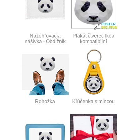
Nažehľovacia
Plakát čtverec Ikea
nášivka - Obdĺžnik
kompatibilní
Rohožka
Kľúčenka s mincou