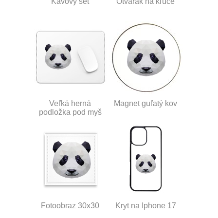
Kávový set
Otvárak na kľúče
Veľká herná
Magnet guľatý kov
podložka pod myš
Fotoobraz 30x30
Kryt na Iphone 17