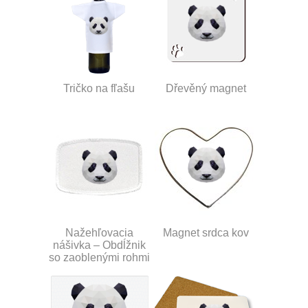
Tričko na fľašu
Dřevěný magnet
Nažehľovacia
Magnet srdca kov
nášivka – Obdĺžnik
so zaoblenými rohmi