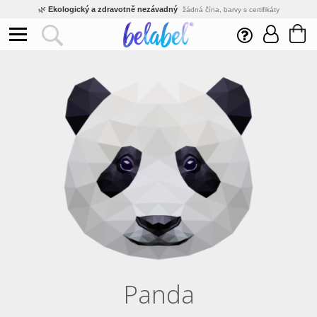
🌿
Ekologický a zdravotně nezávadný
žádná čína, barvy s certifikáty
💡
Inovativní výroba
vlastní vývoj, nejnovější technologie
⚡
Rychlé dodání
expedujeme do 24h
🏢
Výhodné pro firmy
velké množstevní slevy
🔥
Kvalita pod kontrolou
jsme přímý výrobce, žádný zprostředkovatel
🛒
Eshop s tradicí od roku 2010
tisíce spokojených zákazníků
Panda