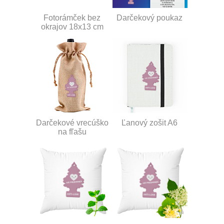
Fotorámček bez
Darčekový poukaz
okrajov 18x13 cm
Darčekové vrecúško
Ľanový zošit A6
na fľašu