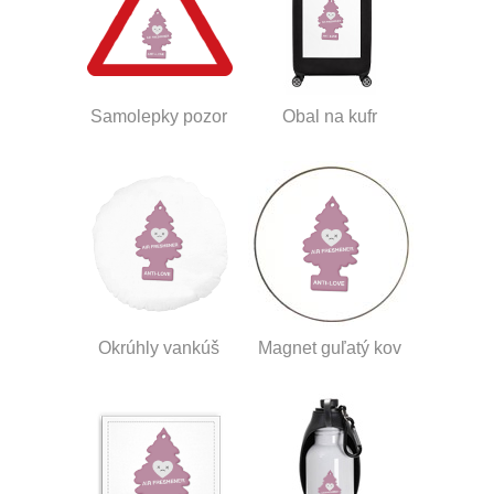
Samolepky pozor
Obal na kufr
Okrúhly vankúš
Magnet guľatý kov