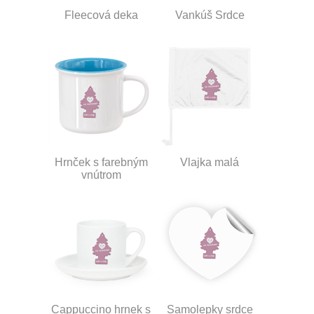
Fleecová deka
Vankúš Srdce
Hrnček s farebným
Vlajka malá
vnútrom
Cappuccino hrnek s
Samolepky srdce