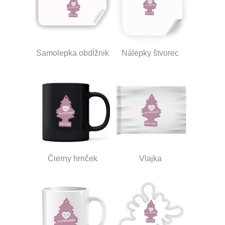
Samolepka obdĺžnik
Nálepky štvorec
Čierny hrnček
Vlajka