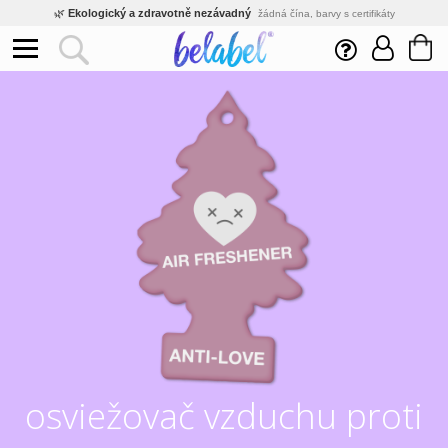
🌿
Ekologický a zdravotně nezávadný
žádná čína, barvy s certifikáty
💡
Inovativní výroba
vlastní vývoj, nejnovější technologie
⚡
Rychlé dodání
expedujeme do 24h
🏢
Výhodné pro firmy
velké množstevní slevy
🔥
Kvalita pod kontrolou
jsme přímý výrobce, žádný zprostředkovatel
🛒
Eshop s tradicí od roku 2010
tisíce spokojených zákazníků
osviežovač vzduchu proti