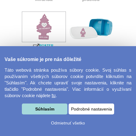
Velkoformátová
Desiatový box
Vaše súkromie je pre nás dôležité
fotografie
Táto webová stránka používa súbory cookie. Svoj súhlas s
používaním všetkých súborov cookie potvrdíte kliknutím na
"Súhlasím". Ak chcete upraviť svoje nastavenia, kliknite na
tlačidlo "Podrobné nastavenia". Viac informácií o využívaní
súborov cookie nájdete
tu
.
Súhlasím
Podrobné nastavenia
Kovový dávkovač na
Obrus ​​125 x 75 cm
Odmietnuť všetko
mydlo