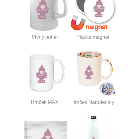
Pivný pohár
Placka magnet
Hrnček MAX
Hrnček Narodeniny