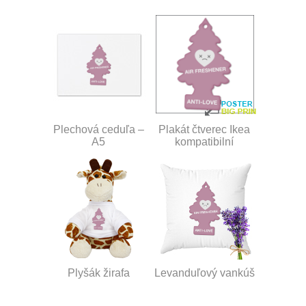
Plechová ceduľa –
Plakát čtverec Ikea
A5
kompatibilní
Plyšák žirafa
Levanduľový vankúš