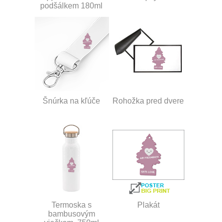
podšálkem 180ml
Šnúrka na kľúče
Rohožka pred dvere
Termoska s
Plakát
bambusovým