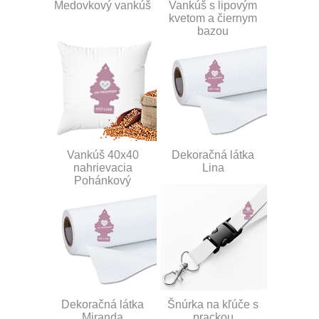
Medovkový vankúš
Vankúš s lipovým
kvetom a čiernym
bazou
Vankúš 40x40
Dekoračná látka
nahrievacia
Lina
Pohánkový
Dekoračná látka
Šnúrka na kľúče s
Miranda
prackou