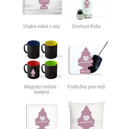
Vlajka velká s oky
Oceľová fľaša
Magický hrnček -
Podložka pod myš
farebný