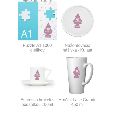
viečkom, 750ml
Puzzle A1 1000
Nažehľovacia
dielikov
nášivka - Kulatá
Espresso hrnček s
Hrnček Latte Grande
podšálkou 100ml
450 ml