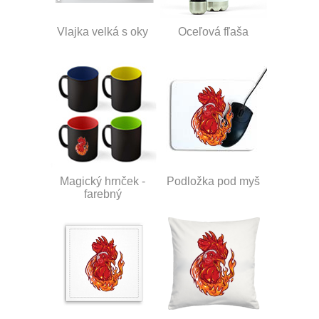
Vlajka velká s oky
Oceľová fľaša
Magický hrnček -
Podložka pod myš
farebný