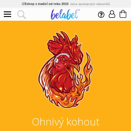
🌿
Ekologický a zdravotně nezávadný
žádná čína, barvy s certifikáty
💡
Inovativní výroba
vlastní vývoj, nejnovější technologie
⚡
Rychlé dodání
expedujeme do 24h
🏢
Výhodné pro firmy
velké množstevní slevy
🔥
Kvalita pod kontrolou
jsme přímý výrobce, žádný zprostředkovatel
🛒
Eshop s tradicí od roku 2010
tisíce spokojených zákazníků
Ohnivý kohout