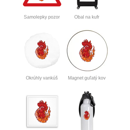
Samolepky pozor
Obal na kufr
Okrúhly vankúš
Magnet guľatý kov