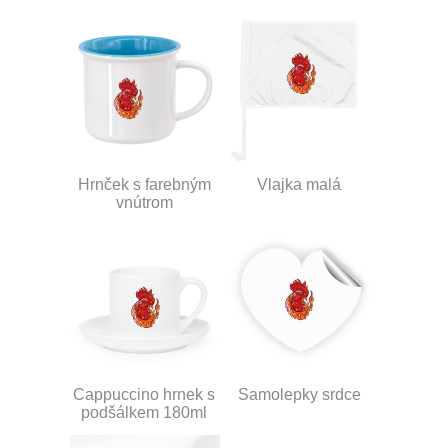
Hrnček s farebným
Vlajka malá
vnútrom
Cappuccino hrnek s
Samolepky srdce
podšálkem 180ml