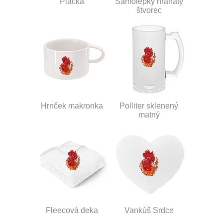
Placka
Samolepky hranatý
štvorec
Hrnček makronka
Polliter sklenený
matný
Fleecová deka
Vankúš Srdce