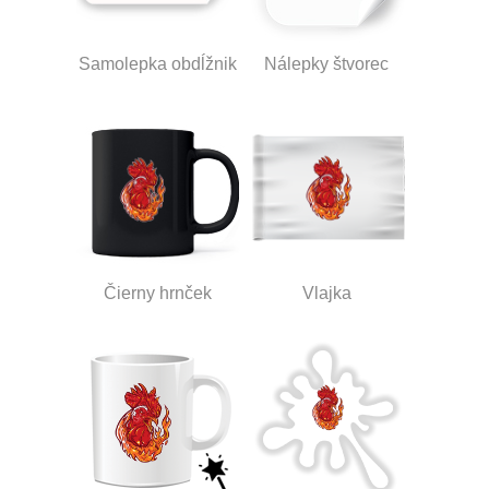
Samolepka obdĺžnik
Nálepky štvorec
Čierny hrnček
Vlajka