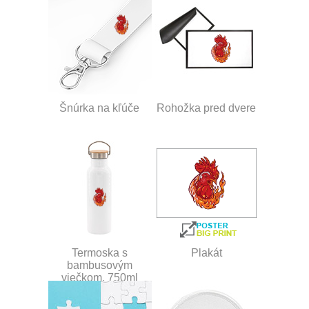
Šnúrka na kľúče
Rohožka pred dvere
Termoska s
Plakát
bambusovým
viečkom, 750ml