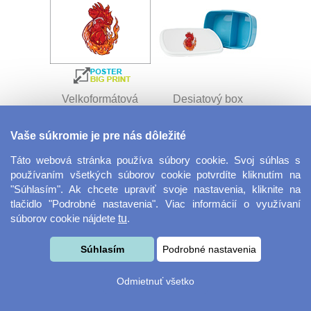
Velkoformátová
Desiatový box
fotografie
Vaše súkromie je pre nás dôležité
Táto webová stránka používa súbory cookie. Svoj súhlas s
používaním všetkých súborov cookie potvrdíte kliknutím na
"Súhlasím". Ak chcete upraviť svoje nastavenia, kliknite na
tlačidlo "Podrobné nastavenia". Viac informácií o využívaní
súborov cookie nájdete
tu
.
Kovový dávkovač na
Obrus ​​125 x 75 cm
Súhlasím
Podrobné nastavenia
mydlo
Odmietnuť všetko