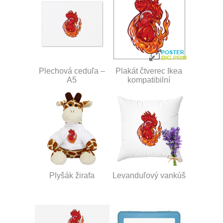
Plechová ceduľa –
Plakát čtverec Ikea
A5
kompatibilní
Plyšák žirafa
Levanduľový vankúš