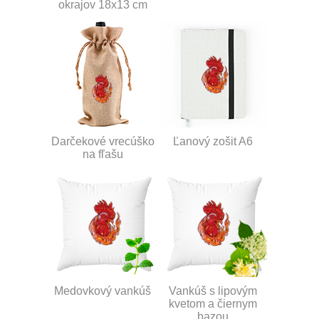
okrajov 18x13 cm
Darčekové vrecúško
Ľanový zošit A6
na fľašu
Medovkový vankúš
Vankúš s lipovým
kvetom a čiernym
bazou