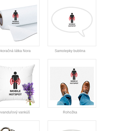
koračná látka Nora
Samolepky bublina
evanduľový vankúš
Rohožka