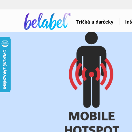
🌿
Ekol
Tričká a darčeky
Inš
Dárky pro..
Témy potlačí
Dárky pro maminku
Láska
Dárky pro ségru
Šport a auta
Dárky pro babičku
Hlášky
Dárky pro tátu
Detské
Dárky pro bráchu
Hudba & Film
Dárky pro dědu
Humor
Dárky pro partnera
Ostatné
Dárky pro partnerku
Všetko..
Dárky pro přátele