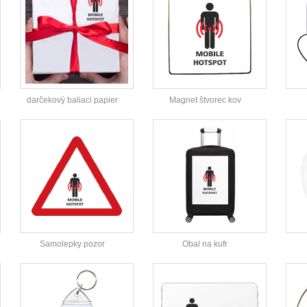
darčekový baliaci papier
Magnet štvorec kov
Samolepky pozor
Obal na kufr