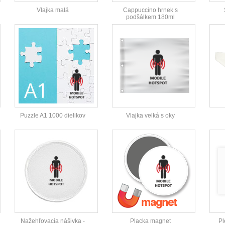
Vlajka malá
Cappuccino hrnek s
podšálkem 180ml
Puzzle A1 1000 dielikov
Vlajka velká s oky
Nažehľovacia nášivka -
Placka magnet
Pl