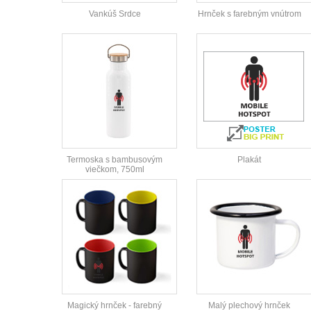
Vankúš Srdce
Hrnček s farebným vnútrom
Termoska s bambusovým
Plakát
viečkom, 750ml
Magický hrnček - farebný
Malý plechový hrnček