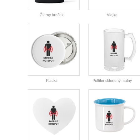
Čierny hrnček
Vlajka
Placka
Polliter sklenený matný