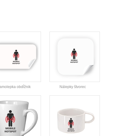
amolepka obdĺžnik
Nálepky štvorec