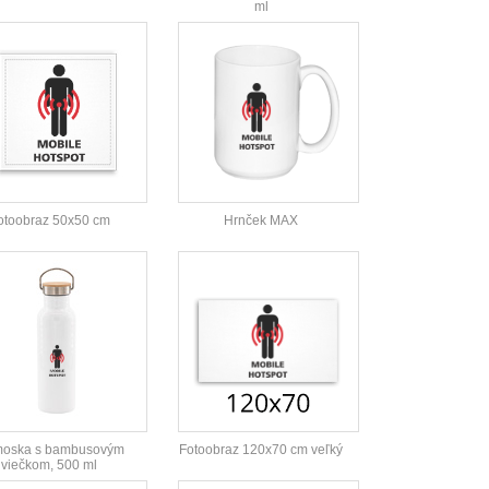
ml
otoobraz 50x50 cm
Hrnček MAX
moska s bambusovým
Fotoobraz 120x70 cm veľký
viečkom, 500 ml