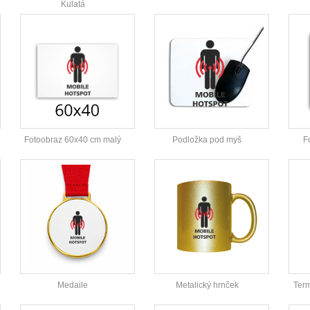
Kulatá
Fotoobraz 60x40 cm malý
Podložka pod myš
F
Medaile
Metalický hrnček
Ter