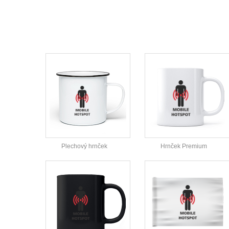
Plechový hrnček
Hrnček Premium