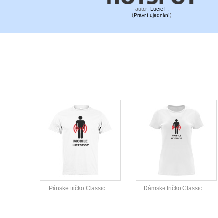
autor:
Lucie F.
(
)
Právní ujednání
Pánske tričko Classic
Dámske tričko Classic