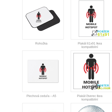
Rohožka
Plakát 61x91 Ikea
kompatibilní
Plechová ceduľa – A5
Plakát čtverec Ikea
kompatibilní