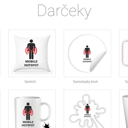
Darčeky
Vankúš
Samolepky kruh
S