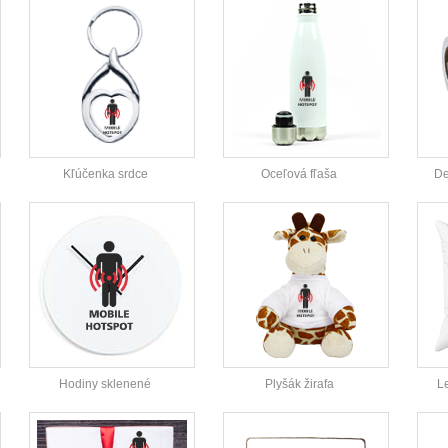
Kľúčenka srdce
Oceľová fľaša
De
Hodiny sklenené
Plyšák žirafa
L