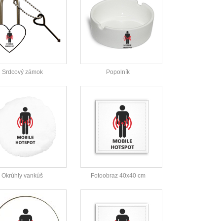
Srdcový zámok
Popolník
Okrúhly vankúš
Fotoobraz 40x40 cm