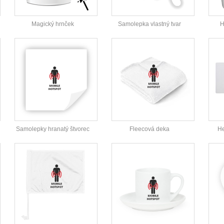
Magický hrnček
Samolepka vlastný tvar
H
Samolepky hranatý štvorec
Fleecová deka
He