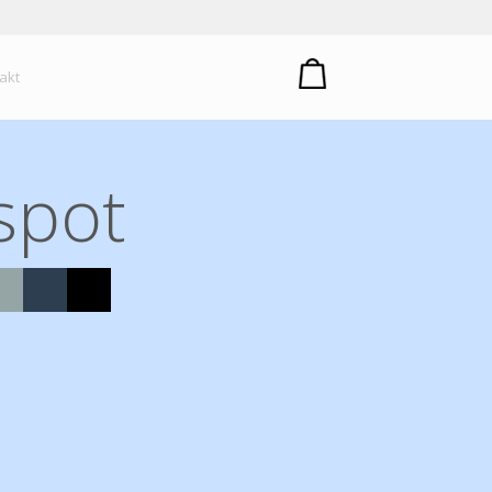
um plastů
akt
spot