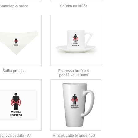
Samolepky srdce
Šnúrka na kľúče
Šatka pre psa
Espresso hrnček s
podšálkou 100ml
echová ceduľa - A4
Hrnček Latte Grande 450