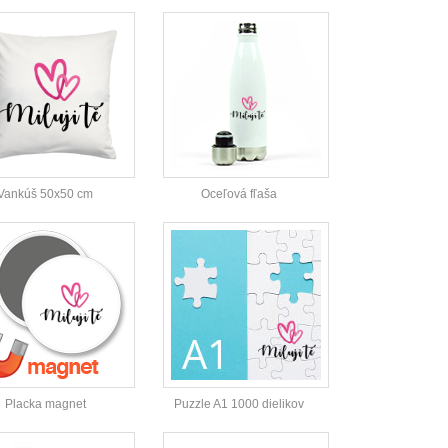
Vankúš 50x50 cm
Oceľová fľaša
Placka magnet
Puzzle A1 1000 dielikov