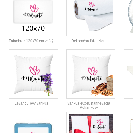
Fotoobraz 120x70 cm veľký
Dekoračná látka Nora
Levanduľový vankúš
Vankúš 40x40 nahrievacia
Pohánkový