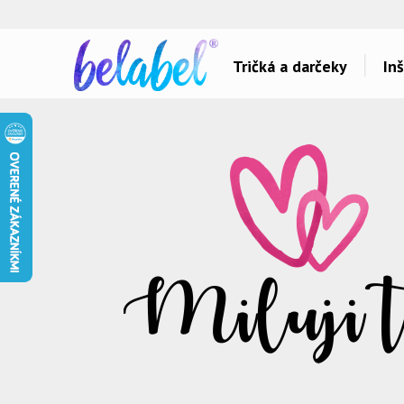
🌿
Ekol
Tričká a darčeky
Inš
Dárky pro..
Témy potlačí
Dárky pro maminku
Láska
Dárky pro ségru
Šport a auta
Dárky pro babičku
Hlášky
Dárky pro tátu
Detské
Dárky pro bráchu
Hudba & Film
Dárky pro dědu
Humor
Dárky pro partnera
Ostatné
Dárky pro partnerku
Všetko..
Dárky pro přátele