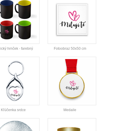
cký hrnček - farebný
Fotoobraz 50x50 cm
Kľúčenka srdce
Medaile