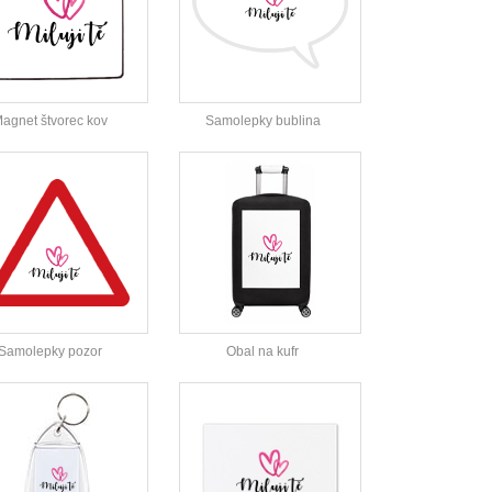
agnet štvorec kov
Samolepky bublina
Samolepky pozor
Obal na kufr