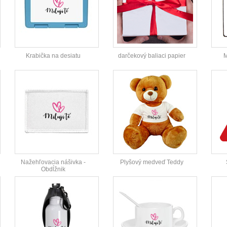
Krabička na desiatu
darčekový baliaci papier
M
Nažehľovacia nášivka -
Plyšový medveď Teddy
Obdĺžnik