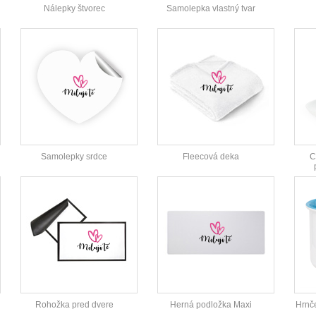
Nálepky štvorec
Samolepka vlastný tvar
Samolepky srdce
Fleecová deka
C
Rohožka pred dvere
Herná podložka Maxi
Hrnč