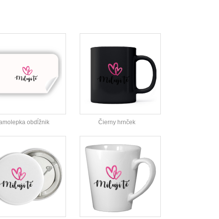
amolepka obdĺžnik
Čierny hrnček