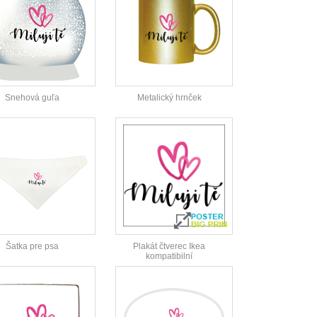
Snehová guľa
Metalický hrnček
Šatka pre psa
Plakát čtverec Ikea
kompatibilní