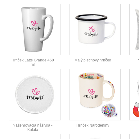
Hrnček Latte Grande 450
Malý plechový hrnček
ml
Nažehľovacia nášivka -
Hrnček Narodeniny
Kulatá