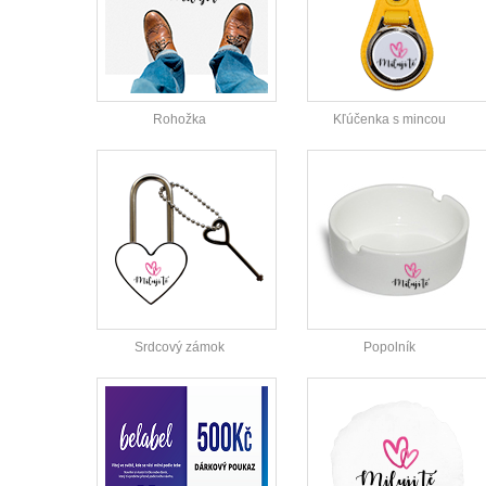
Rohožka
Kľúčenka s mincou
Srdcový zámok
Popolník