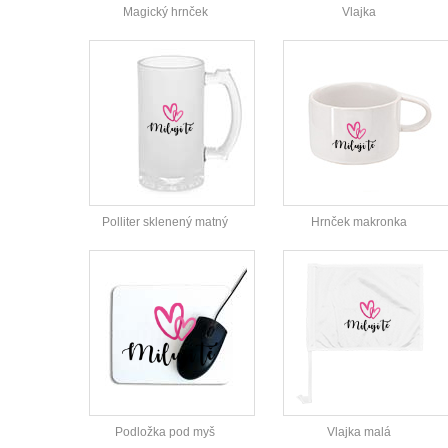
Magický hrnček
Vlajka
Polliter sklenený matný
Hrnček makronka
Podložka pod myš
Vlajka malá