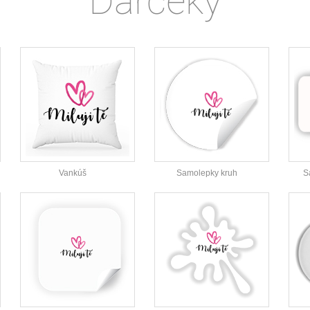
Darčeky
Vankúš
Samolepky kruh
S