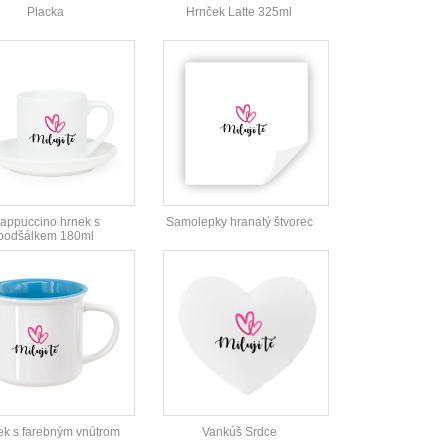
Placka
Hrnček Latte 325ml
appuccino hrnek s
Samolepky hranatý štvorec
podšálkem 180ml
ek s farebným vnútrom
Vankúš Srdce