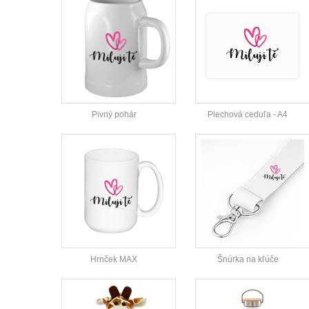
Pivný pohár
Plechová ceduľa - A4
Hrnček MAX
Šnúrka na kľúče