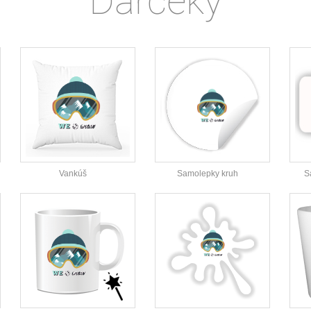
Darčeky
Vankúš
Samolepky kruh
S