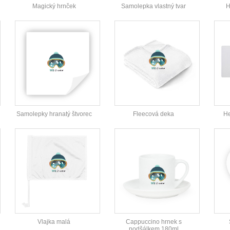
Magický hrnček
Samolepka vlastný tvar
H
Samolepky hranatý štvorec
Fleecová deka
He
Vlajka malá
Cappuccino hrnek s
podšálkem 180ml