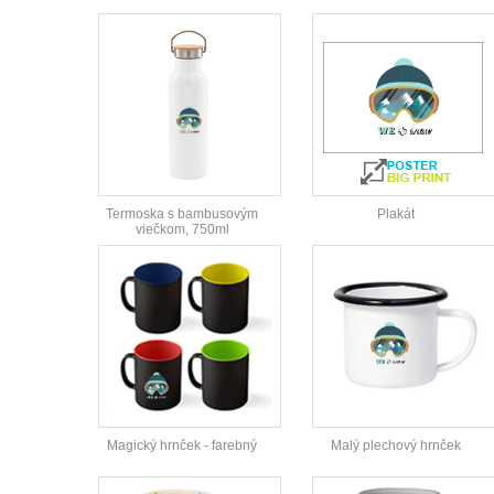
Termoska s bambusovým
Plakát
viečkom, 750ml
Magický hrnček - farebný
Malý plechový hrnček