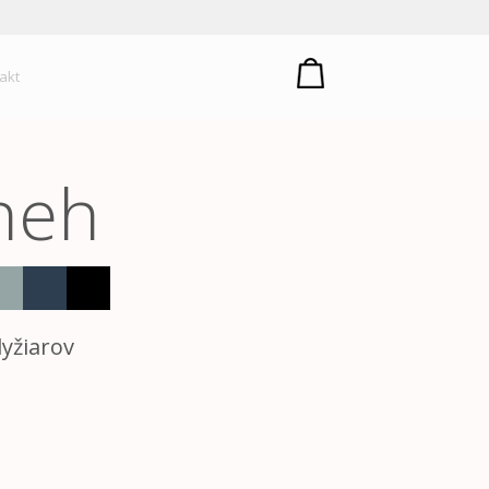
um plastů
akt
neh
yžiarov