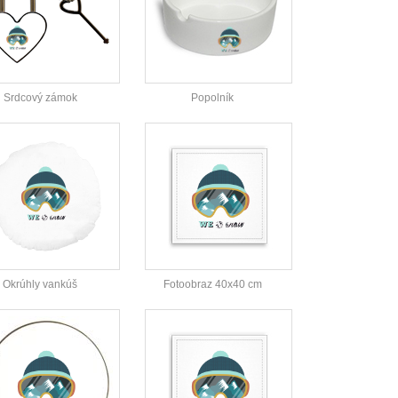
Srdcový zámok
Popolník
Okrúhly vankúš
Fotoobraz 40x40 cm