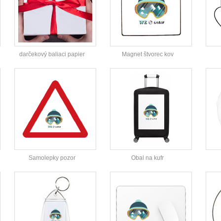
darčekový baliaci papier
Magnet štvorec kov
Samolepky pozor
Obal na kufr