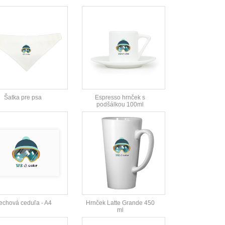
Šatka pre psa
Espresso hrnček s
podšálkou 100ml
echová ceduľa - A4
Hrnček Latte Grande 450
ml