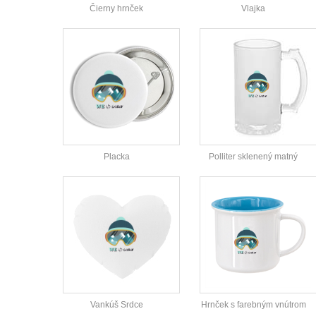
Čierny hrnček
Vlajka
Placka
Polliter sklenený matný
Vankúš Srdce
Hrnček s farebným vnútrom