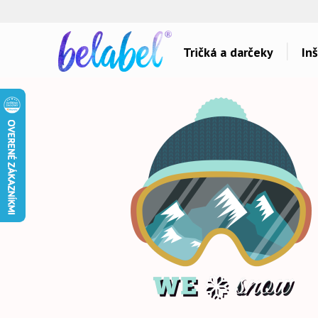
🌿
Ekol
Tričká a darčeky
Inš
Dárky pro..
Témy potlačí
Dárky pro maminku
Láska
Dárky pro ségru
Šport a auta
Dárky pro babičku
Hlášky
Dárky pro tátu
Detské
Dárky pro bráchu
Hudba & Film
Dárky pro dědu
Humor
Dárky pro partnera
Ostatné
Dárky pro partnerku
Všetko..
Dárky pro přátele