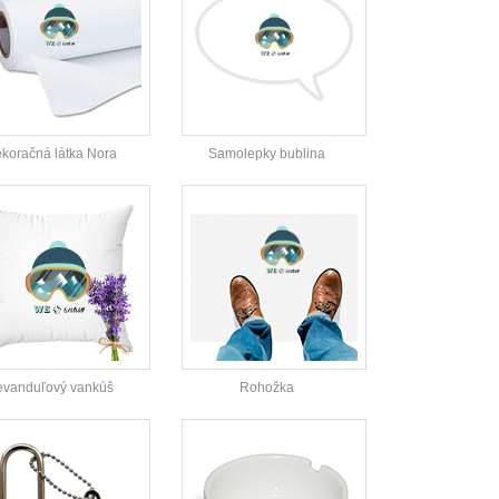
koračná látka Nora
Samolepky bublina
evanduľový vankúš
Rohožka