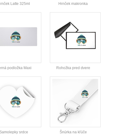
rnček Latte 325ml
Hrnček makronka
rná podložka Maxi
Rohožka pred dvere
Samolepky srdce
Šnúrka na kľúče