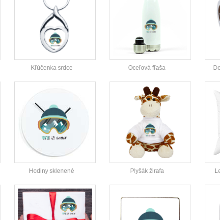
Kľúčenka srdce
Oceľová fľaša
De
Hodiny sklenené
Plyšák žirafa
L