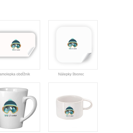
amolepka obdĺžnik
Nálepky štvorec