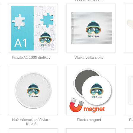
Puzzle A1 1000 dielikov
Vlajka velká s oky
Nažehľovacia nášivka -
Placka magnet
Pl
Kulatá