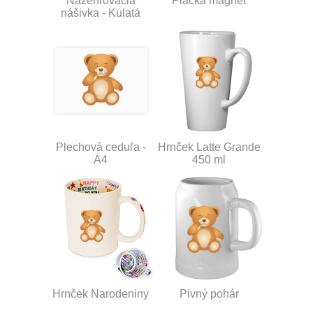
Nažehľovacia
Placka magnet
nášivka - Kulatá
Plechová ceduľa -
Hrnček Latte Grande
A4
450 ml
Hrnček Narodeniny
Pivný pohár