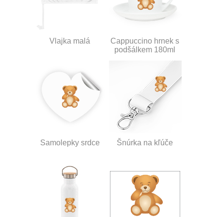
Vlajka malá
Cappuccino hrnek s
podšálkem 180ml
Samolepky srdce
Šnúrka na kľúče