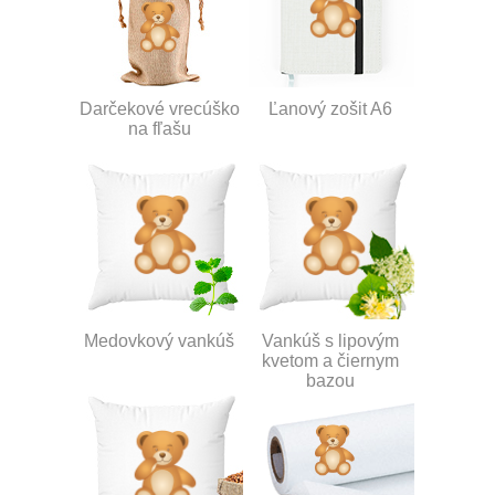
Darčekové vrecúško
Ľanový zošit A6
na fľašu
Medovkový vankúš
Vankúš s lipovým
kvetom a čiernym
bazou