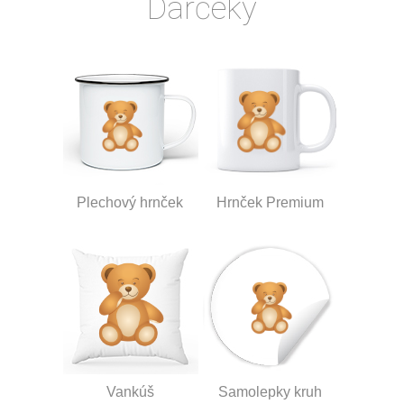
Darčeky
Plechový hrnček
Hrnček Premium
Vankúš
Samolepky kruh