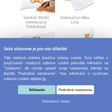
Vankúš 40x40
Dekoračná látka
nahrievacia
Lina
Pohánkový
Vaše súkromie je pre nás dôležité
Táto webová stránka používa súbory cookie. Svoj súhlas s
používaním všetkých súborov cookie potvrdíte kliknutím na
"Súhlasím". Ak chcete upraviť svoje nastavenia, kliknite na
Dekoračná látka
Šnúrka na kľúče s
tlačidlo "Podrobné nastavenia". Viac informácií o využívaní
Miranda
prackou
súborov cookie nájdete
tu
.
Súhlasím
Podrobné nastavenia
Odmietnuť všetko