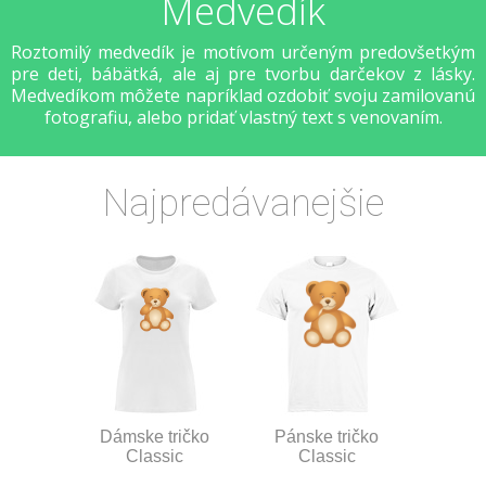
Medvedík
Roztomilý medvedík je motívom určeným predovšetkým
pre deti, bábätká, ale aj pre tvorbu darčekov z lásky.
Medvedíkom môžete napríklad ozdobiť svoju zamilovanú
fotografiu, alebo pridať vlastný text s venovaním.
Najpredávanejšie
Dámske tričko
Pánske tričko
Classic
Classic