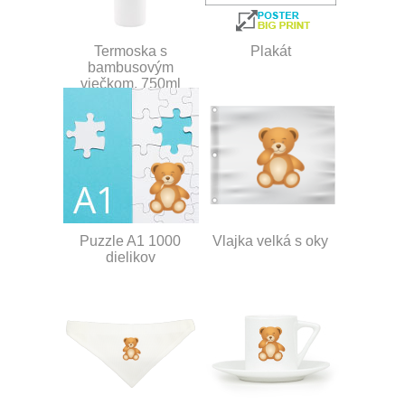
Termoska s
Plakát
bambusovým
viečkom, 750ml
Puzzle A1 1000
Vlajka velká s oky
dielikov