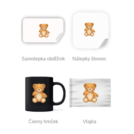
Samolepka obdĺžnik
Nálepky štvorec
Čierny hrnček
Vlajka