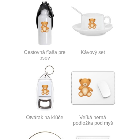
Cestovná fľaša pre
Kávový set
psov
Otvárak na kľúče
Veľká herná
podložka pod myš