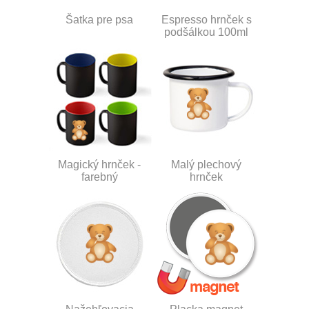
Šatka pre psa
Espresso hrnček s
podšálkou 100ml
Magický hrnček -
Malý plechový
farebný
hrnček