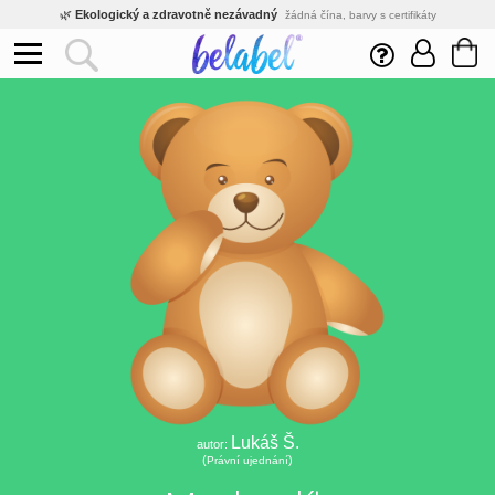
🌿
Ekologický a zdravotně nezávadný
žádná čína, barvy s certifikáty
💡
Inovativní výroba
vlastní vývoj, nejnovější technologie
⚡
Rychlé dodání
expedujeme do 24h
🏢
Výhodné pro firmy
velké množstevní slevy
🔥
Kvalita pod kontrolou
jsme přímý výrobce, žádný zprostředkovatel
🛒
Eshop s tradicí od roku 2010
tisíce spokojených zákazníků
Lukáš Š.
autor:
(
)
Právní ujednání