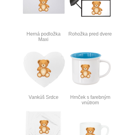
Herná podložka
Rohožka pred dvere
Maxi
Vankúš Srdce
Hrnček s farebným
vnútrom