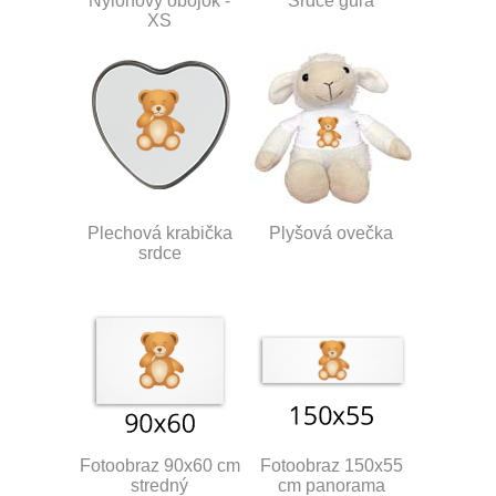
Nylonový obojok -
Srdce guľa
XS
Plechová krabička
Plyšová ovečka
srdce
Fotoobraz 90x60 cm
Fotoobraz 150x55
stredný
cm panorama