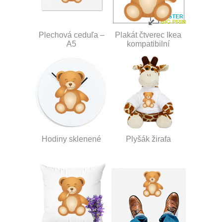
Plechová ceduľa –
Plakát čtverec Ikea
A5
kompatibilní
Hodiny sklenené
Plyšák žirafa