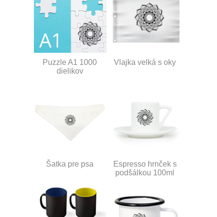
Puzzle A1 1000
Vlajka velká s oky
dielikov
Šatka pre psa
Espresso hrnček s
podšálkou 100ml