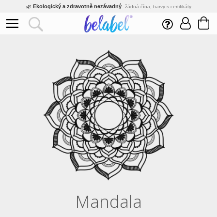
🌿
Ekologický a zdravotně nezávadný
žádná čína, barvy s certifikáty
💡
Inovativní výroba
vlastní vývoj, nejnovější technologie
⚡
Rychlé dodání
expedujeme do 24h
🏢
Výhodné pro firmy
velké množstevní slevy
🔥
Kvalita pod kontrolou
jsme přímý výrobce, žádný zprostředkovatel
🛒
Eshop s tradicí od roku 2010
tisíce spokojených zákazníků
Mandala