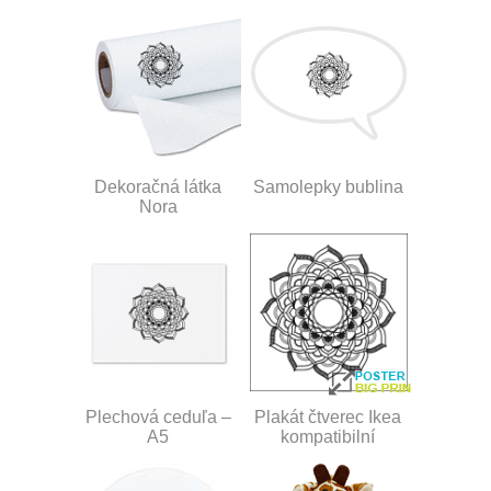
Dekoračná látka
Samolepky bublina
Nora
Plechová ceduľa –
Plakát čtverec Ikea
A5
kompatibilní