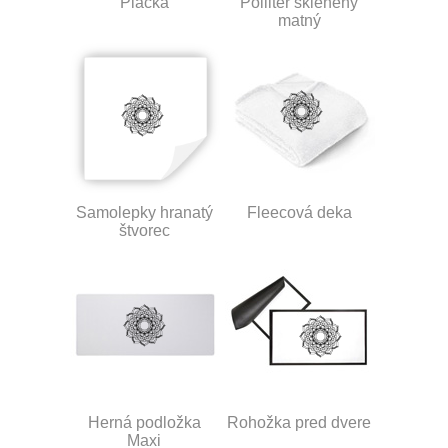
Placka
Polliter sklenený
matný
Samolepky hranatý
Fleecová deka
štvorec
Herná podložka
Rohožka pred dvere
Maxi