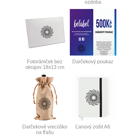
ozdoba
Fotorámček bez
Darčekový poukaz
okrajov 18x13 cm
Darčekové vrecúško
Ľanový zošit A6
na fľašu