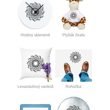
Hodiny sklenené
Plyšák žirafa
Levanduľový vankúš
Rohožka