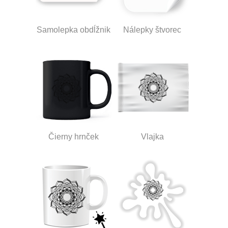
Samolepka obdĺžnik
Nálepky štvorec
Čierny hrnček
Vlajka