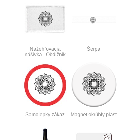
Nažehľovacia
Šerpa
nášivka - Obdĺžnik
Samolepky zákaz
Magnet okrúhly plast