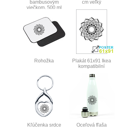
bambusovým
cm veľký
viečkom, 500 ml
Rohožka
Plakát 61x91 Ikea
kompatibilní
Kľúčenka srdce
Oceľová fľaša