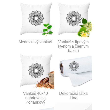
Medovkový vankúš
Vankúš s lipovým
kvetom a čiernym
bazou
Vankúš 40x40
Dekoračná látka
nahrievacia
Lina
Pohánkový