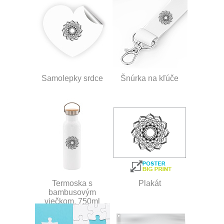
Samolepky srdce
Šnúrka na kľúče
Termoska s
Plakát
bambusovým
viečkom, 750ml