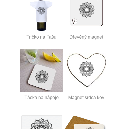
Tričko na fľašu
Dřevěný magnet
Tácka na nápoje
Magnet srdca kov