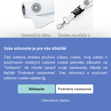
Dekoračná látka
Šnúrka na kľúče s
Miranda
prackou
Vaše súkromie je pre nás dôležité
Táto webová stránka používa súbory cookie. Svoj súhlas s
používaním všetkých súborov cookie potvrdíte kliknutím na
"Súhlasím". Ak chcete upraviť svoje nastavenia, kliknite na
tlačidlo "Podrobné nastavenia". Viac informácií o využívaní
súborov cookie nájdete
tu
.
Velkoformátová
Desiatový box
Súhlasím
Podrobné nastavenia
fotografie
Odmietnuť všetko