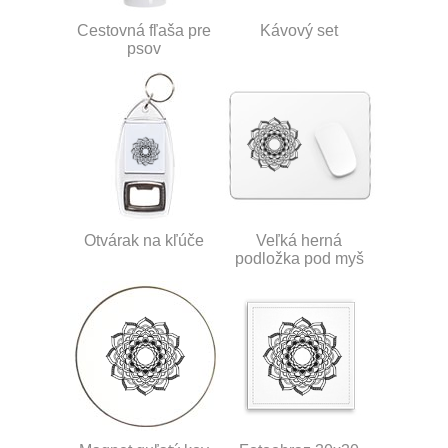
Cestovná fľaša pre
Kávový set
psov
Otvárak na kľúče
Veľká herná
podložka pod myš