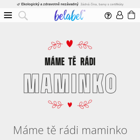
🌿
Ekologický a zdravotně nezávadný
žádná čína, barvy s certifikáty
💡
Inovativní výroba
vlastní vývoj, nejnovější technologie
⚡
Rychlé dodání
expedujeme do 24h
🏢
Výhodné pro firmy
velké množstevní slevy
🔥
Kvalita pod kontrolou
jsme přímý výrobce, žádný zprostředkovatel
🛒
Eshop s tradicí od roku 2010
tisíce spokojených zákazníků
Máme tě rádi maminko