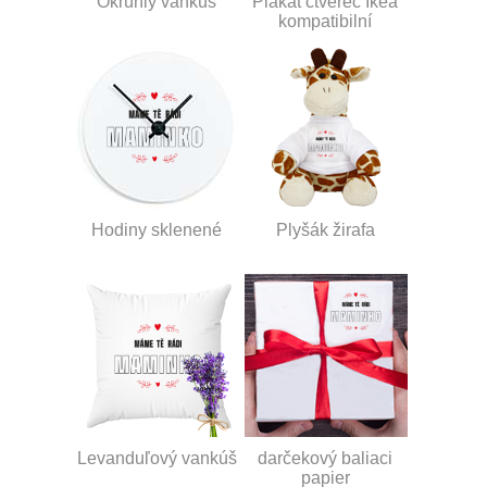
Okrúhly vankúš
Plakát čtverec Ikea
kompatibilní
Hodiny sklenené
Plyšák žirafa
Levanduľový vankúš
darčekový baliaci
papier