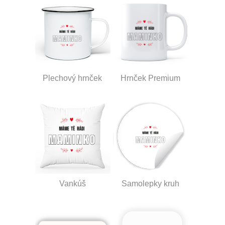
Plechový hrnček
Hrnček Premium
Vankúš
Samolepky kruh