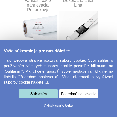
Vankúš 40x40
Dekoračná látka
nahrievacia
Lina
Pohánkový
Vaše súkromie je pre nás dôležité
Dekoračná látka
Šnúrka na kľúče s
Miranda
prackou
Táto webová stránka používa súbory cookie. Svoj súhlas s
používaním všetkých súborov cookie potvrdíte kliknutím na
"Súhlasím". Ak chcete upraviť svoje nastavenia, kliknite na
tlačidlo "Podrobné nastavenia". Viac informácií o využívaní
súborov cookie nájdete
tu
.
Súhlasím
Podrobné nastavenia
Odmietnuť všetko
Velkoformátová
Desiatový box
fotografie