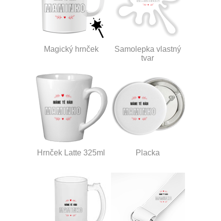
Magický hrnček
Samolepka vlastný
tvar
Hrnček Latte 325ml
Placka