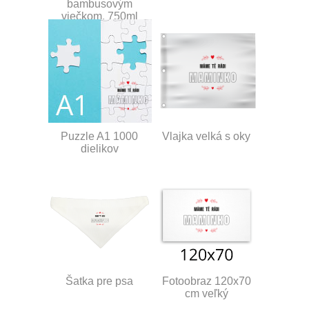
bambusovým
viečkom, 750ml
Puzzle A1 1000
Vlajka velká s oky
dielikov
Šatka pre psa
Fotoobraz 120x70
cm veľký