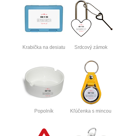
Krabička na desiatu
Srdcový zámok
Popolník
Kľúčenka s mincou