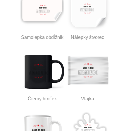
Samolepka obdĺžnik
Nálepky štvorec
Čierny hrnček
Vlajka