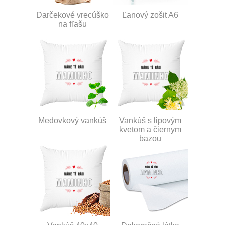
Darčekové vrecúško
Ľanový zošit A6
na fľašu
Medovkový vankúš
Vankúš s lipovým
kvetom a čiernym
bazou