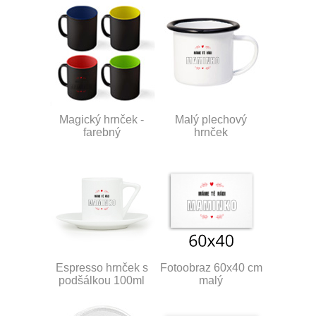
Magický hrnček -
Malý plechový
farebný
hrnček
Espresso hrnček s
Fotoobraz 60x40 cm
podšálkou 100ml
malý