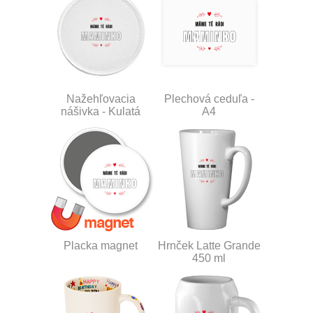
Nažehľovacia
Plechová ceduľa -
nášivka - Kulatá
A4
Placka magnet
Hrnček Latte Grande
450 ml