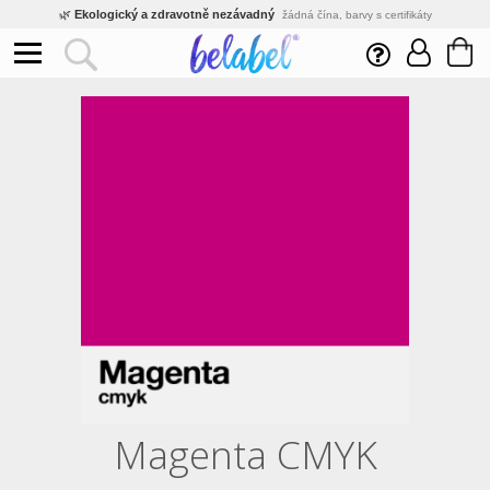
🌿
Ekologický a zdravotně nezávadný
žádná čína, barvy s certifikáty
💡
Inovativní výroba
vlastní vývoj, nejnovější technologie
⚡
Rychlé dodání
expedujeme do 24h
🏢
Výhodné pro firmy
velké množstevní slevy
🔥
Kvalita pod kontrolou
jsme přímý výrobce, žádný zprostředkovatel
🛒
Eshop s tradicí od roku 2010
tisíce spokojených zákazníků
Magenta CMYK