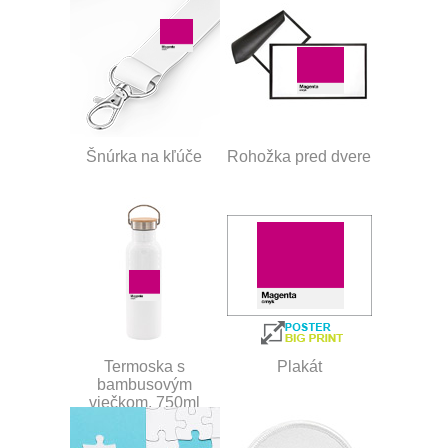
Šnúrka na kľúče
Rohožka pred dvere
Termoska s
Plakát
bambusovým
viečkom, 750ml