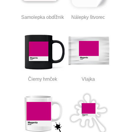
Samolepka obdĺžnik
Nálepky štvorec
Čierny hrnček
Vlajka