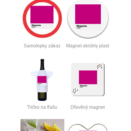
Samolepky zákaz
Magnet okrúhly plast
Tričko na fľašu
Dřevěný magnet