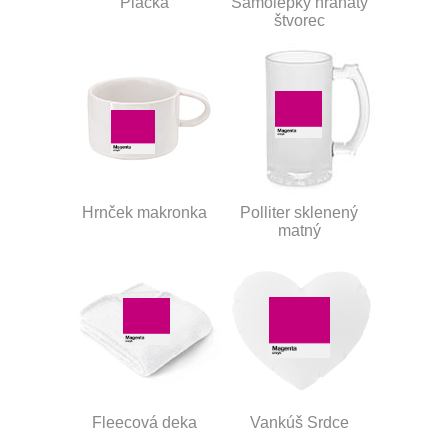
Placka
Samolepky hranatý
štvorec
Hrnček makronka
Polliter sklenený
matný
Fleecová deka
Vankúš Srdce