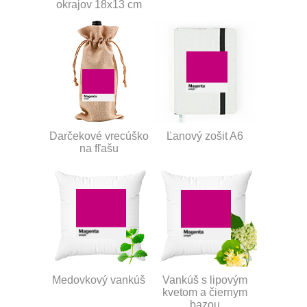
okrajov 18x13 cm
Darčekové vrecúško
Ľanový zošit A6
na fľašu
Medovkový vankúš
Vankúš s lipovým
kvetom a čiernym
bazou