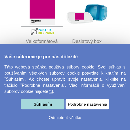
Velkoformátová
Desiatový box
fotografie
Vaše súkromie je pre nás dôležité
Táto webová stránka používa súbory cookie. Svoj súhlas s
používaním všetkých súborov cookie potvrdíte kliknutím na
"Súhlasím". Ak chcete upraviť svoje nastavenia, kliknite na
tlačidlo "Podrobné nastavenia". Viac informácií o využívaní
súborov cookie nájdete
tu
.
Kovový dávkovač na
Obrus ​​125 x 75 cm
Súhlasím
Podrobné nastavenia
mydlo
Odmietnuť všetko