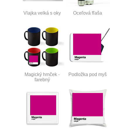
Vlajka velká s oky
Oceľová fľaša
Magický hrnček -
Podložka pod myš
farebný