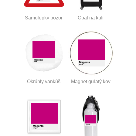
Samolepky pozor
Obal na kufr
Okrúhly vankúš
Magnet guľatý kov