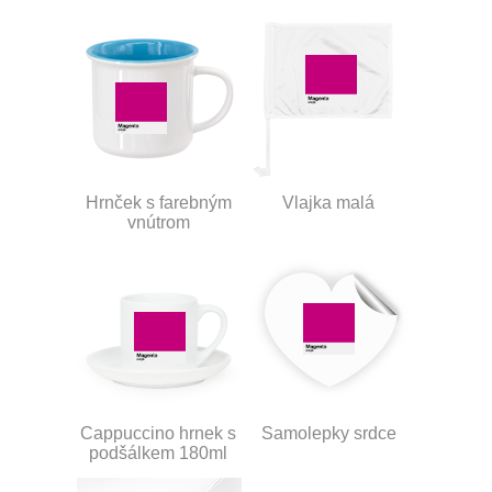
Hrnček s farebným
Vlajka malá
vnútrom
Cappuccino hrnek s
Samolepky srdce
podšálkem 180ml