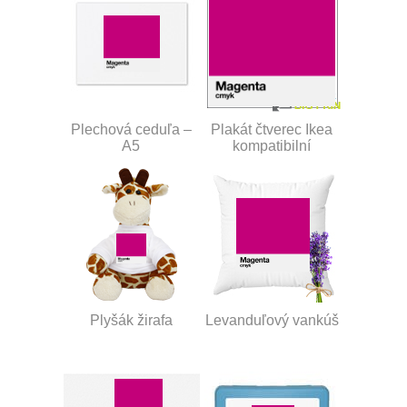
Plechová ceduľa –
Plakát čtverec Ikea
A5
kompatibilní
Plyšák žirafa
Levanduľový vankúš