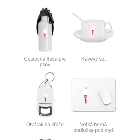
Cestovná fľaša pre
Kávový set
psov
Otvárak na kľúče
Veľká herná
podložka pod myš