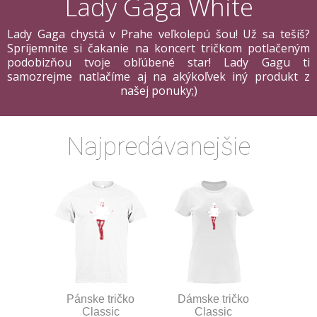
Lady Gaga White
Lady Gaga chystá v Prahe veľkolepú šou! Už sa tešíš?
Spríjemnite si čakanie na koncert tričkom potlačeným
podobizňou tvoje obľúbené star! Lady Gagu ti
samozrejme natlačíme aj na akýkoľvek iný produkt z
našej ponuky;)
Najpredávanejšie
Pánske tričko
Dámske tričko
Classic
Classic