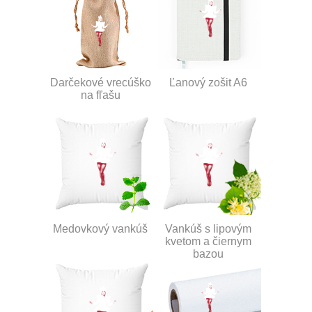
Darčekové vrecúško
Ľanový zošit A6
na fľašu
Medovkový vankúš
Vankúš s lipovým
kvetom a čiernym
bazou