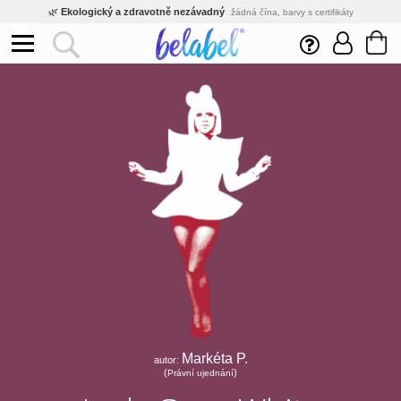
🌿
Ekologický a zdravotně nezávadný
žádná čína, barvy s certifikáty
💡
Inovativní výroba
vlastní vývoj, nejnovější technologie
⚡
Rychlé dodání
expedujeme do 24h
🏢
Výhodné pro firmy
velké množstevní slevy
🔥
Kvalita pod kontrolou
jsme přímý výrobce, žádný zprostředkovatel
🛒
Eshop s tradicí od roku 2010
tisíce spokojených zákazníků
Markéta P.
autor:
(
)
Právní ujednání