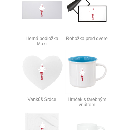
Herná podložka
Rohožka pred dvere
Maxi
Vankúš Srdce
Hrnček s farebným
vnútrom