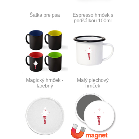
Šatka pre psa
Espresso hrnček s
podšálkou 100ml
Magický hrnček -
Malý plechový
farebný
hrnček