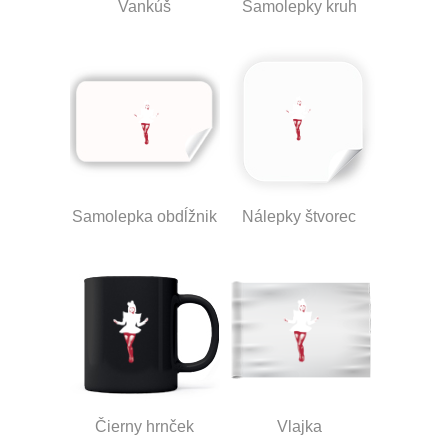
Vankúš
Samolepky kruh
Samolepka obdĺžnik
Nálepky štvorec
Čierny hrnček
Vlajka