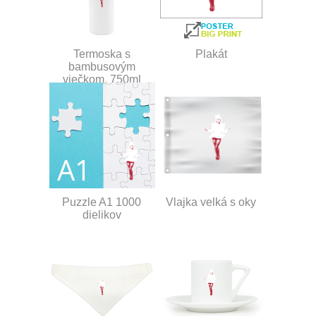
Termoska s
Plakát
bambusovým
viečkom, 750ml
Puzzle A1 1000
Vlajka velká s oky
dielikov