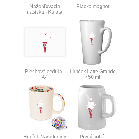
Nažehľovacia
Placka magnet
nášivka - Kulatá
Plechová ceduľa -
Hrnček Latte Grande
A4
450 ml
Hrnček Narodeniny
Pivný pohár