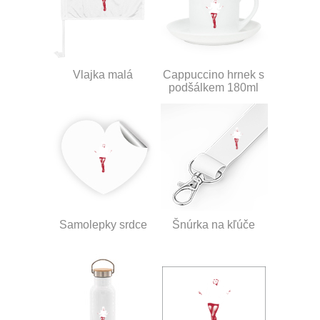
Vlajka malá
Cappuccino hrnek s
podšálkem 180ml
Samolepky srdce
Šnúrka na kľúče