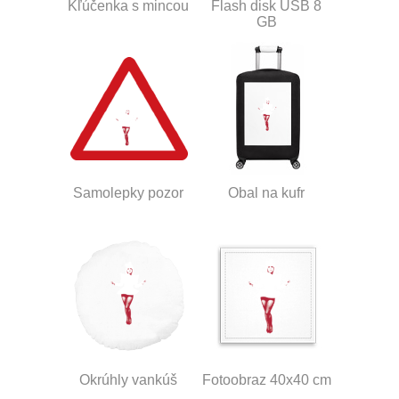
Kľúčenka s mincou
Flash disk USB 8
GB
Samolepky pozor
Obal na kufr
Okrúhly vankúš
Fotoobraz 40x40 cm