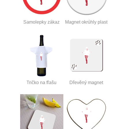
Samolepky zákaz
Magnet okrúhly plast
Tričko na fľašu
Dřevěný magnet