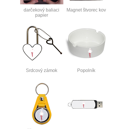
darčekový baliaci
Magnet štvorec kov
papier
Srdcový zámok
Popolník