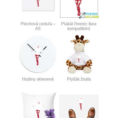
Plechová ceduľa –
Plakát čtverec Ikea
A5
kompatibilní
Hodiny sklenené
Plyšák žirafa