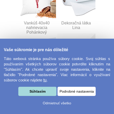
Vankúš 40x40
Dekoračná látka
nahrievacia
Lina
Pohánkový
Vaše súkromie je pre nás dôležité
Táto webová stránka používa súbory cookie. Svoj súhlas s
používaním všetkých súborov cookie potvrdíte kliknutím na
"Súhlasím". Ak chcete upraviť svoje nastavenia, kliknite na
tlačidlo "Podrobné nastavenia". Viac informácií o využívaní
Dekoračná látka
Šnúrka na kľúče s
súborov cookie nájdete
tu
.
Miranda
prackou
Súhlasím
Podrobné nastavenia
Odmietnuť všetko