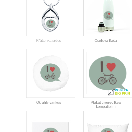
Kľúčenka srdce
Oceľová fľaša
Okrúhly vankúš
Plakát čtverec Ikea
kompatibilní