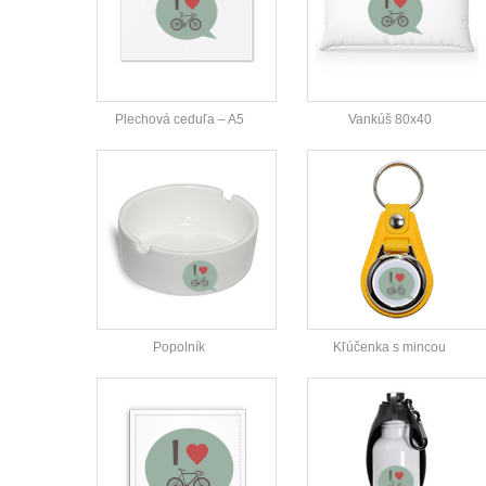
Plechová ceduľa – A5
Vankúš 80x40
Popolník
Kľúčenka s mincou