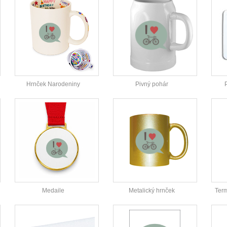
Hrnček Narodeniny
Pivný pohár
Medaile
Metalický hrnček
Ter