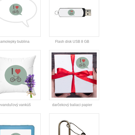
amolepky bublina
Flash disk USB 8 GB
evanduľový vankúš
darčekový baliaci papier