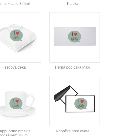
rnček Latte 325ml
Placka
Fleecová deka
Herná podložka Maxi
appuccino hrnek s
Rohožka pred dvere
podšálkem 180ml