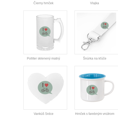
Čierny hrnček
Vlajka
Polliter sklenený matný
Šnúrka na kľúče
Vankúš Srdce
Hrnček s farebným vnútrom