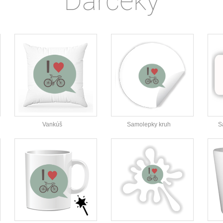
Darčeky
Vankúš
Samolepky kruh
S