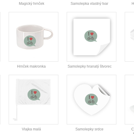
Magický hrnček
Samolepka vlastný tvar
H
Hrnček makronka
Samolepky hranatý štvorec
Vlajka malá
Samolepky srdce
C