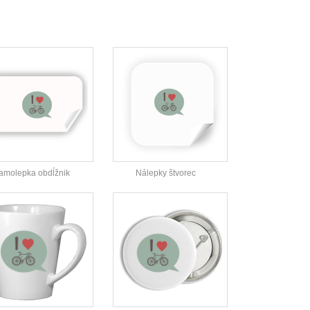
amolepka obdĺžnik
Nálepky štvorec