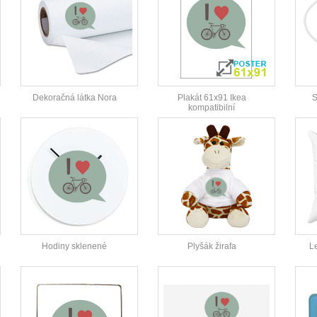
Dekoračná látka Nora
Plakát 61x91 Ikea
S
kompatibilní
Hodiny sklenené
Plyšák žirafa
L