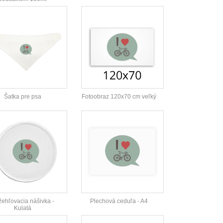
Šatka pre psa
Fotoobraz 120x70 cm veľký
ehľovacia nášivka -
Plechová ceduľa - A4
Kulatá