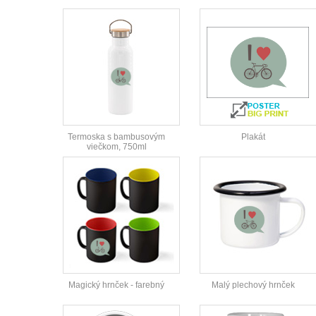
Termoska s bambusovým
Plakát
viečkom, 750ml
Magický hrnček - farebný
Malý plechový hrnček