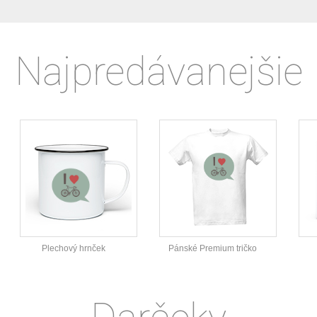
Najpredávanejšie
Plechový hrnček
Pánské Premium tričko