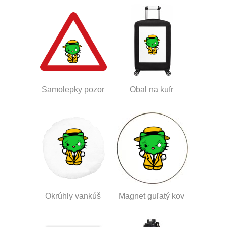
Samolepky pozor
Obal na kufr
Okrúhly vankúš
Magnet guľatý kov