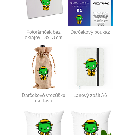
Fotorámček bez
Darčekový poukaz
okrajov 18x13 cm
Darčekové vrecúško
Ľanový zošit A6
na fľašu