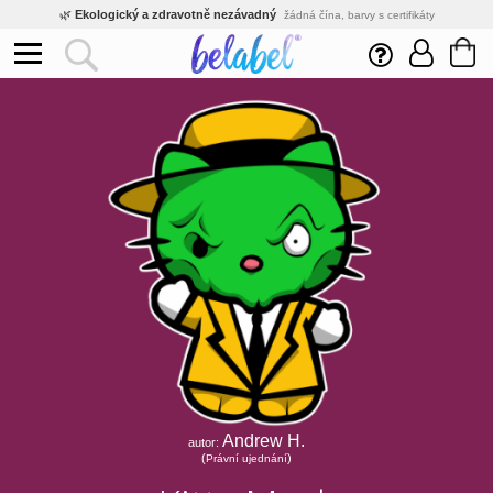
🌿
Ekologický a zdravotně nezávadný
žádná čína, barvy s certifikáty
💡
Inovativní výroba
vlastní vývoj, nejnovější technologie
⚡
Rychlé dodání
expedujeme do 24h
🏢
Výhodné pro firmy
velké množstevní slevy
🔥
Kvalita pod kontrolou
jsme přímý výrobce, žádný zprostředkovatel
🛒
Eshop s tradicí od roku 2010
tisíce spokojených zákazníků
Andrew H.
autor:
(
)
Právní ujednání