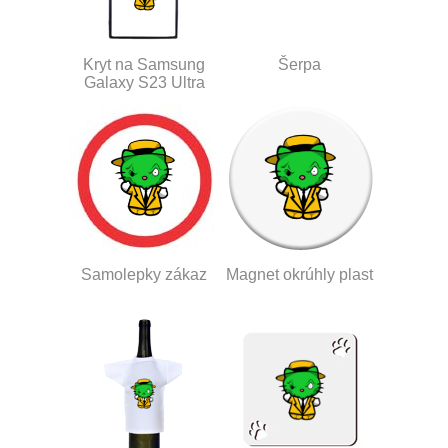
Kryt na Samsung
Šerpa
Galaxy S23 Ultra
Samolepky zákaz
Magnet okrúhly plast