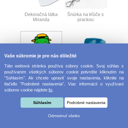
Dekoračná látka
Šnúrka na kľúče s
Miranda
prackou
Vaše súkromie je pre nás dôležité
Táto webová stránka používa súbory cookie. Svoj súhlas s
používaním všetkých súborov cookie potvrdíte kliknutím na
Velkoformátová
Desiatový box
"Súhlasím". Ak chcete upraviť svoje nastavenia, kliknite na
fotografie
tlačidlo "Podrobné nastavenia". Viac informácií o využívaní
súborov cookie nájdete
tu
.
Súhlasím
Podrobné nastavenia
Odmietnuť všetko