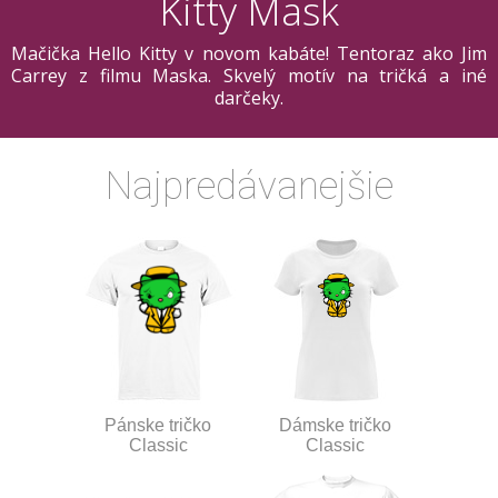
Kitty Mask
Mačička Hello Kitty v novom kabáte! Tentoraz ako Jim
Carrey z filmu Maska. Skvelý motív na tričká a iné
darčeky.
Najpredávanejšie
Pánske tričko
Dámske tričko
Classic
Classic