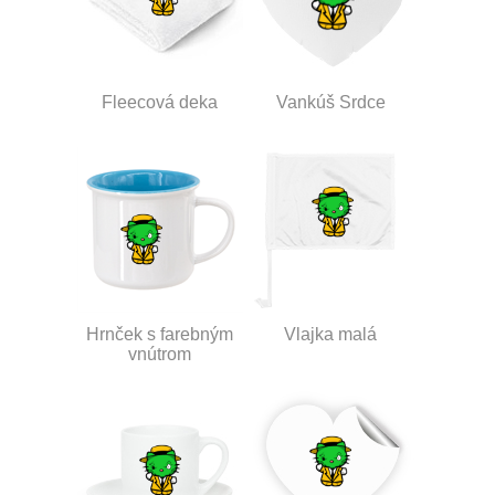
Fleecová deka
Vankúš Srdce
Hrnček s farebným
Vlajka malá
vnútrom