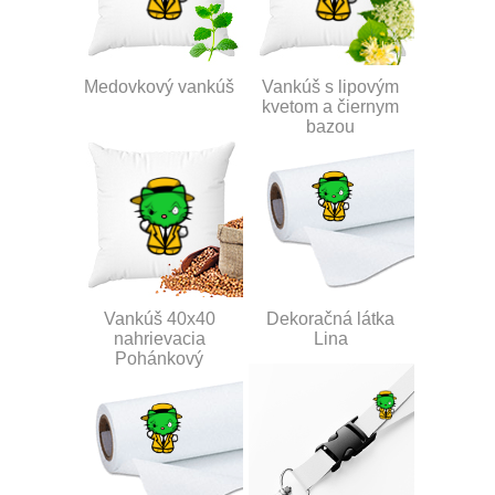
Medovkový vankúš
Vankúš s lipovým
kvetom a čiernym
bazou
Vankúš 40x40
Dekoračná látka
nahrievacia
Lina
Pohánkový