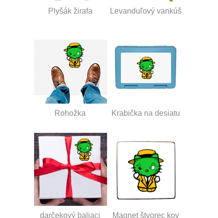
Plyšák žirafa
Levanduľový vankúš
Rohožka
Krabička na desiatu
darčekový baliaci
Magnet štvorec kov