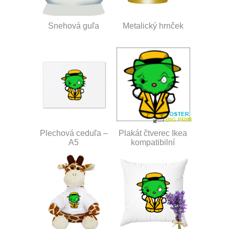
Snehová guľa
Metalický hrnček
Plechová ceduľa –
Plakát čtverec Ikea
A5
kompatibilní