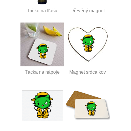
Tričko na fľašu
Dřevěný magnet
Tácka na nápoje
Magnet srdca kov