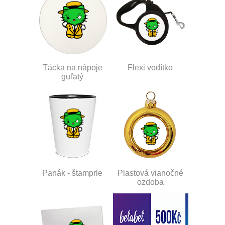
Tácka na nápoje
Flexi vodítko
guľatý
Panák - štamprle
Plastová vianočné
ozdoba