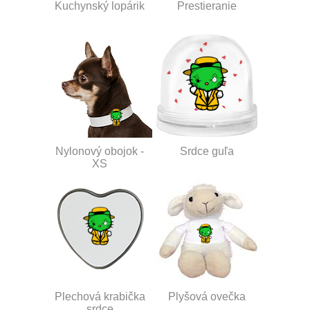
Kuchynský lopárik
Prestieranie
Nylonový obojok -
Srdce guľa
XS
Plechová krabička
Plyšová ovečka
srdce