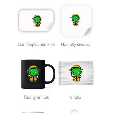
Samolepka obdĺžnik
Nálepky štvorec
Čierny hrnček
Vlajka