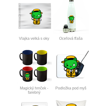
Vlajka velká s oky
Oceľová fľaša
Magický hrnček -
Podložka pod myš
farebný