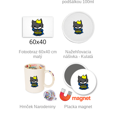
podšálkou 100ml
Fotoobraz 60x40 cm
Nažehľovacia
malý
nášivka - Kulatá
Hrnček Narodeniny
Placka magnet