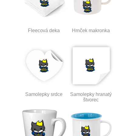
Fleecová deka
Hrnček makronka
Samolepky srdce
Samolepky hranatý
štvorec