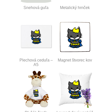
Snehová guľa
Metalický hrnček
Plechová ceduľa –
Magnet štvorec kov
A5