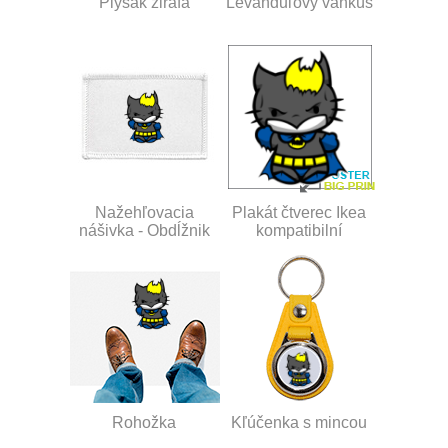
Plyšák žirafa
Levanduľový vankúš
Nažehľovacia
Plakát čtverec Ikea
nášivka - Obdĺžnik
kompatibilní
Rohožka
Kľúčenka s mincou