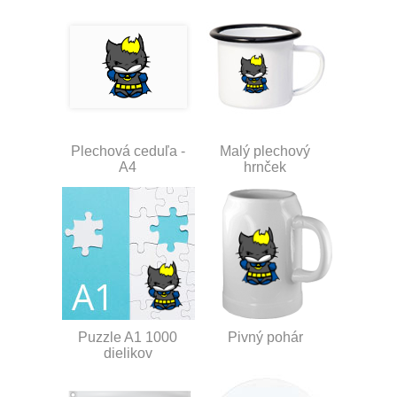
Plechová ceduľa -
Malý plechový
A4
hrnček
Puzzle A1 1000
Pivný pohár
dielikov