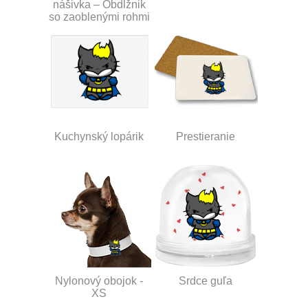
nášivka – Obdĺžnik
so zaoblenými rohmi
Kuchynský lopárik
Prestieranie
Nylonový obojok -
Srdce guľa
XS