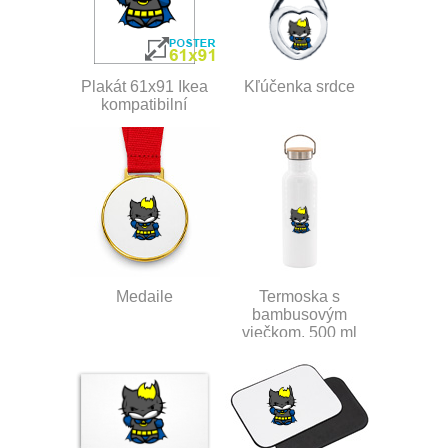
Plakát 61x91 Ikea
Kľúčenka srdce
kompatibilní
Medaile
Termoska s
bambusovým
viečkom, 500 ml