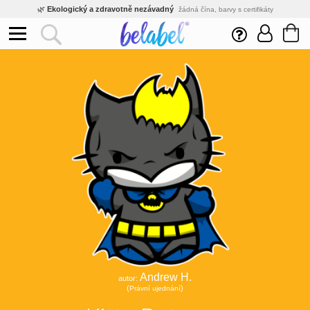
🌿
Ekologický a zdravotně nezávadný
žádná čína, barvy s certifikáty
💡
Inovativní výroba
vlastní vývoj, nejnovější technologie
⚡
Rychlé dodání
expedujeme do 24h
🏢
Výhodné pro firmy
velké množstevní slevy
🔥
Kvalita pod kontrolou
jsme přímý výrobce, žádný zprostředkovatel
🛒
Eshop s tradicí od roku 2010
tisíce spokojených zákazníků
Andrew H.
autor:
(
)
Právní ujednání