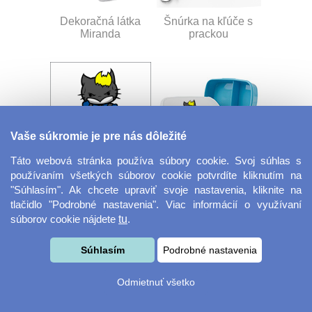
Dekoračná látka
Šnúrka na kľúče s
Miranda
prackou
Vaše súkromie je pre nás dôležité
Táto webová stránka používa súbory cookie. Svoj súhlas s
Velkoformátová
Desiatový box
používaním všetkých súborov cookie potvrdíte kliknutím na
fotografie
"Súhlasím". Ak chcete upraviť svoje nastavenia, kliknite na
tlačidlo "Podrobné nastavenia". Viac informácií o využívaní
súborov cookie nájdete
tu
.
Súhlasím
Podrobné nastavenia
Odmietnuť všetko