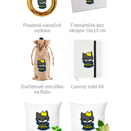
Plastová vianočné
Fotorámček bez
ozdoba
okrajov 18x13 cm
Darčekové vrecúško
Ľanový zošit A6
na fľašu