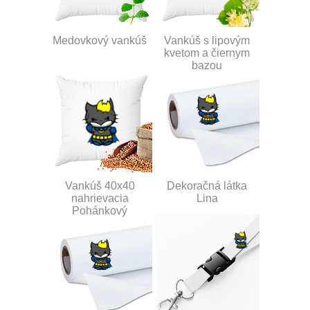
Medovkový vankúš
Vankúš s lipovým
kvetom a čiernym
bazou
Vankúš 40x40
Dekoračná látka
nahrievacia
Lina
Pohánkový