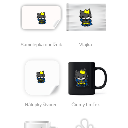
Samolepka obdĺžnik
Vlajka
Nálepky štvorec
Čierny hrnček