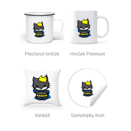
Plechový hrnček
Hrnček Premium
Vankúš
Samolepky kruh