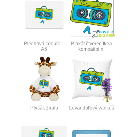
Plechová ceduľa –
Plakát čtverec Ikea
A5
kompatibilní
Plyšák žirafa
Levanduľový vankúš