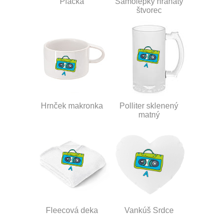
Placka
Samolepky hranatý
štvorec
Hrnček makronka
Polliter sklenený
matný
Fleecová deka
Vankúš Srdce