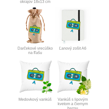
okrajov 18x13 cm
Darčekové vrecúško
Ľanový zošit A6
na fľašu
Medovkový vankúš
Vankúš s lipovým
kvetom a čiernym
bazou