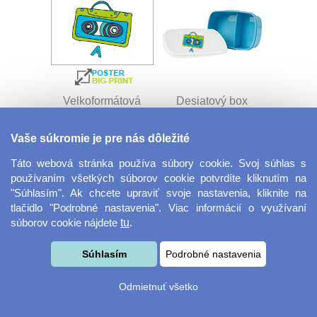
Velkoformátová
Desiatový box
fotografie
Vaše súkromie je pre nás dôležité
Táto webová stránka používa súbory cookie. Svoj súhlas s
používaním všetkých súborov cookie potvrdíte kliknutím na
"Súhlasím". Ak chcete upraviť svoje nastavenia, kliknite na
tlačidlo "Podrobné nastavenia". Viac informácií o využívaní
súborov cookie nájdete
tu
.
Kovový dávkovač na
Obrus ​​125 x 75 cm
Súhlasím
Podrobné nastavenia
mydlo
Odmietnuť všetko