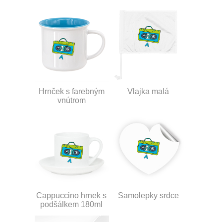
Hrnček s farebným
Vlajka malá
vnútrom
Cappuccino hrnek s
Samolepky srdce
podšálkem 180ml