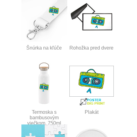
Šnúrka na kľúče
Rohožka pred dvere
Termoska s
Plakát
bambusovým
viečkom, 750ml