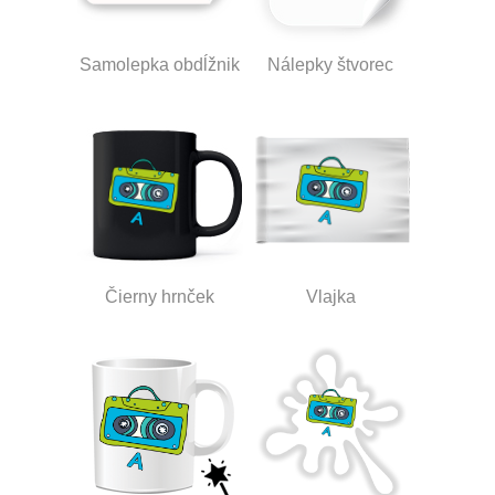
Samolepka obdĺžnik
Nálepky štvorec
Čierny hrnček
Vlajka