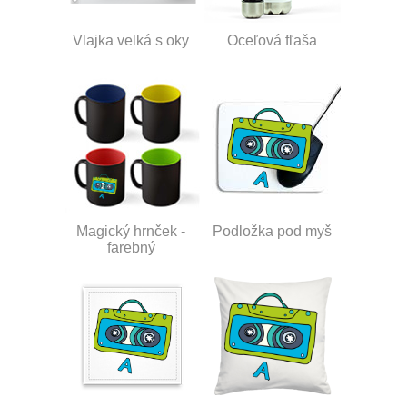
Vlajka velká s oky
Oceľová fľaša
Magický hrnček -
Podložka pod myš
farebný