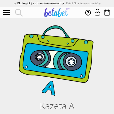
🌿
Ekologický a zdravotně nezávadný
žádná čína, barvy s certifikáty
💡
Inovativní výroba
vlastní vývoj, nejnovější technologie
⚡
Rychlé dodání
expedujeme do 24h
🏢
Výhodné pro firmy
velké množstevní slevy
🔥
Kvalita pod kontrolou
jsme přímý výrobce, žádný zprostředkovatel
🛒
Eshop s tradicí od roku 2010
tisíce spokojených zákazníků
Kazeta A