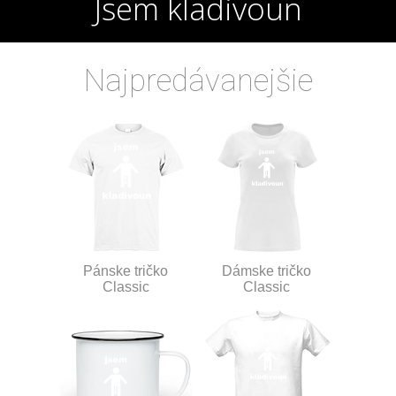
Jsem kladivoun
Najpredávanejšie
Pánske tričko
Dámske tričko
Classic
Classic