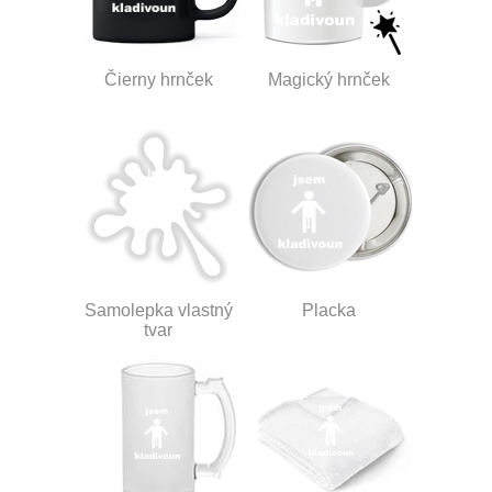
Čierny hrnček
Magický hrnček
Samolepka vlastný
Placka
tvar