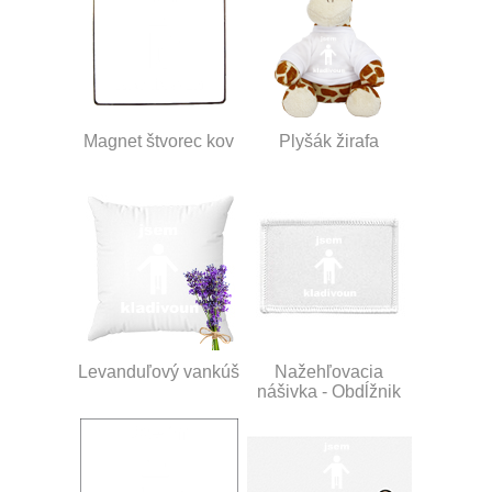
Magnet štvorec kov
Plyšák žirafa
Levanduľový vankúš
Nažehľovacia
nášivka - Obdĺžnik