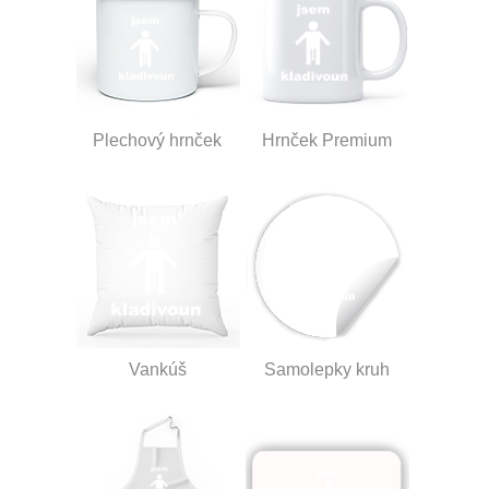
Plechový hrnček
Hrnček Premium
Vankúš
Samolepky kruh