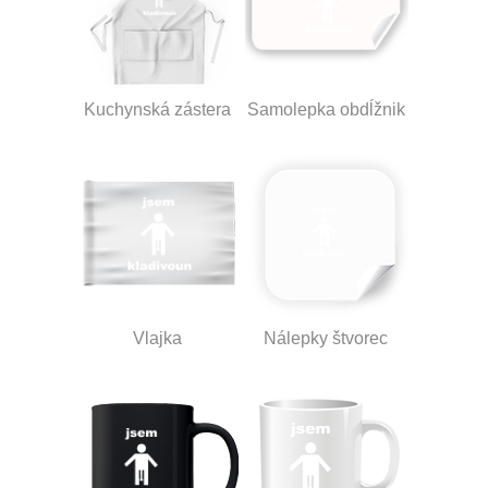
Kuchynská zástera
Samolepka obdĺžnik
Vlajka
Nálepky štvorec