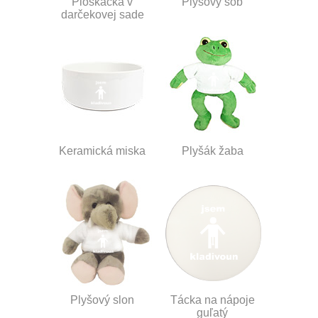
Ploskačka v
Plyšový sob
darčekovej sade
Keramická miska
Plyšák žaba
Plyšový slon
Tácka na nápoje
guľatý