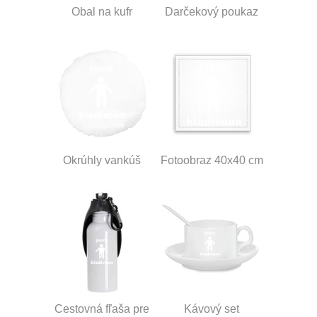
Obal na kufr
Darčekový poukaz
Okrúhly vankúš
Fotoobraz 40x40 cm
Cestovná fľaša pre
Kávový set