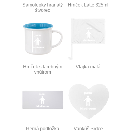
Samolepky hranatý
Hrnček Latte 325ml
štvorec
Hrnček s farebným
Vlajka malá
vnútrom
Herná podložka
Vankúš Srdce