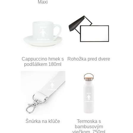
Maxi
Cappuccino hrnek s
Rohožka pred dvere
podšálkem 180ml
Šnúrka na kľúče
Termoska s
bambusovým
viečkom, 750ml