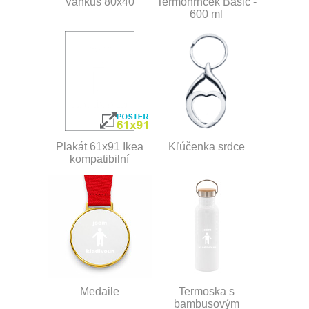
Vankúš 80x40
Termohrnček Basic -
600 ml
Plakát 61x91 Ikea
Kľúčenka srdce
kompatibilní
Medaile
Termoska s
bambusovým