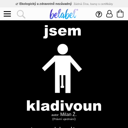
🌿
Ekologický a zdravotně nezávadný
žádná čína, barvy s certifikáty
💡
Inovativní výroba
vlastní vývoj, nejnovější technologie
⚡
Rychlé dodání
expedujeme do 24h
🏢
Výhodné pro firmy
velké množstevní slevy
🔥
Kvalita pod kontrolou
jsme přímý výrobce, žádný zprostředkovatel
🛒
Eshop s tradicí od roku 2010
tisíce spokojených zákazníků
Milan Ž.
autor:
(
)
Právní ujednání