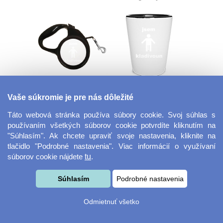
Flexi vodítko
Panák - štamprle
Vaše súkromie je pre nás dôležité
Táto webová stránka používa súbory cookie. Svoj súhlas s
používaním všetkých súborov cookie potvrdíte kliknutím na
"Súhlasím". Ak chcete upraviť svoje nastavenia, kliknite na
tlačidlo "Podrobné nastavenia". Viac informácií o využívaní
súborov cookie nájdete
tu
.
Súhlasím
Podrobné nastavenia
Plastová vianočné
Fotorámček bez
Odmietnuť všetko
ozdoba
okrajov 18x13 cm