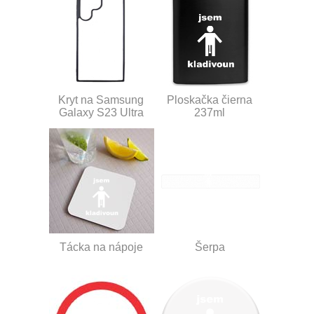
Kryt na Samsung
Ploskačka čierna
Galaxy S23 Ultra
237ml
Tácka na nápoje
Šerpa