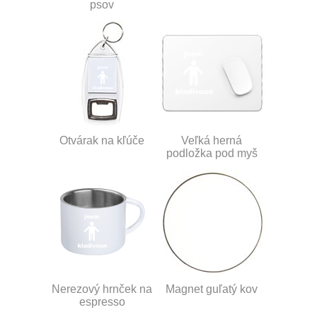
psov
Otvárak na kľúče
Veľká herná
podložka pod myš
Nerezový hrnček na
Magnet guľatý kov
espresso