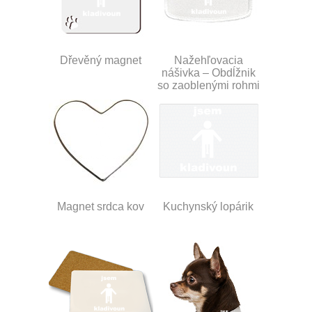
Dřevěný magnet
Nažehľovacia
nášivka – Obdĺžnik
so zaoblenými rohmi
Magnet srdca kov
Kuchynský lopárik