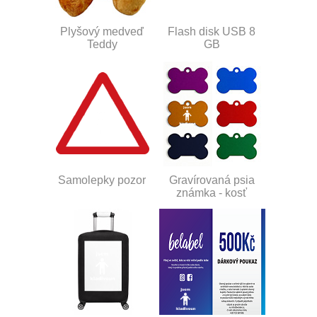
Plyšový medveď
Flash disk USB 8
Teddy
GB
Samolepky pozor
Gravírovaná psia
známka - kosť