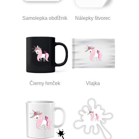
Samolepka obdĺžnik
Nálepky štvorec
Čierny hrnček
Vlajka