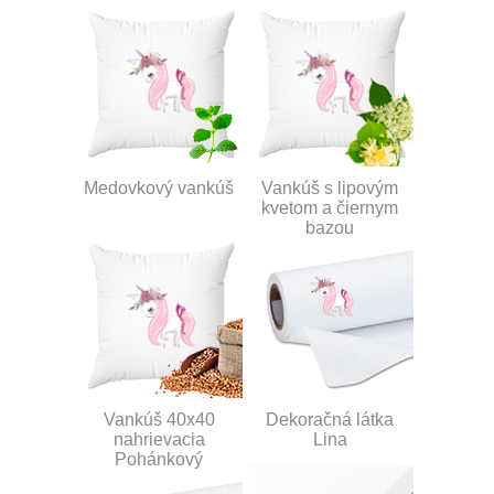
Medovkový vankúš
Vankúš s lipovým
kvetom a čiernym
bazou
Vankúš 40x40
Dekoračná látka
nahrievacia
Lina
Pohánkový