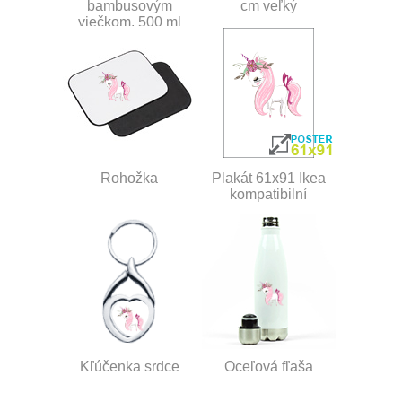
bambusovým
cm veľký
viečkom, 500 ml
Rohožka
Plakát 61x91 Ikea
kompatibilní
Kľúčenka srdce
Oceľová fľaša