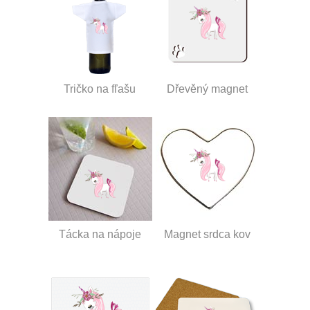
Tričko na fľašu
Dřevěný magnet
Tácka na nápoje
Magnet srdca kov