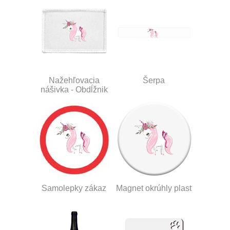
Nažehľovacia
Šerpa
nášivka - Obdĺžnik
Samolepky zákaz
Magnet okrúhly plast