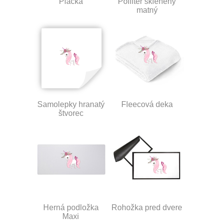
Placka
Polliter sklenený
matný
Samolepky hranatý
Fleecová deka
štvorec
Herná podložka
Rohožka pred dvere
Maxi