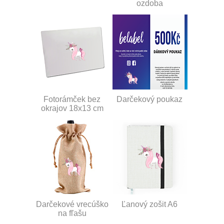
ozdoba
Fotorámček bez
Darčekový poukaz
okrajov 18x13 cm
Darčekové vrecúško
Ľanový zošit A6
na fľašu