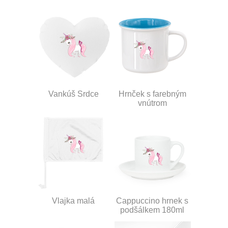
Vankúš Srdce
Hrnček s farebným
vnútrom
Vlajka malá
Cappuccino hrnek s
podšálkem 180ml