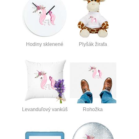
Hodiny sklenené
Plyšák žirafa
Levanduľový vankúš
Rohožka