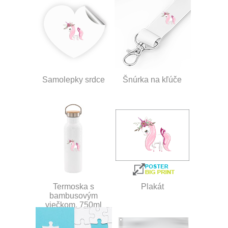
Samolepky srdce
Šnúrka na kľúče
Termoska s
Plakát
bambusovým
viečkom, 750ml