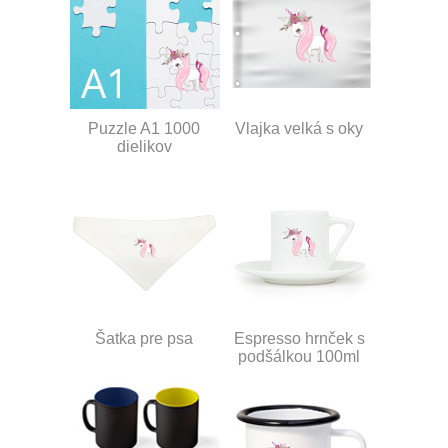
Puzzle A1 1000
Vlajka velká s oky
dielikov
Šatka pre psa
Espresso hrnček s
podšálkou 100ml