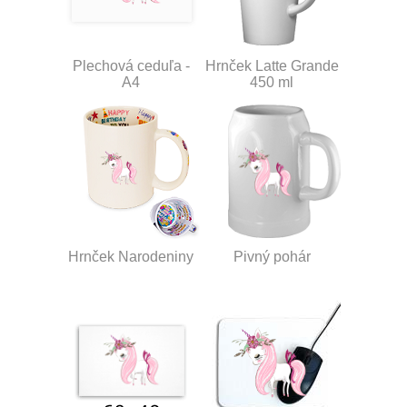
Plechová ceduľa -
Hrnček Latte Grande
A4
450 ml
Hrnček Narodeniny
Pivný pohár