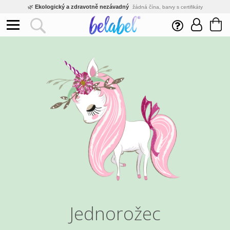
🌿
Ekologický a zdravotně nezávadný
žádná čína, barvy s certifikáty
💡
Inovativní výroba
vlastní vývoj, nejnovější technologie
⚡
Rychlé dodání
expedujeme do 24h
🏢
Výhodné pro firmy
velké množstevní slevy
🔥
Kvalita pod kontrolou
jsme přímý výrobce, žádný zprostředkovatel
🛒
Eshop s tradicí od roku 2010
tisíce spokojených zákazníků
Jednorožec