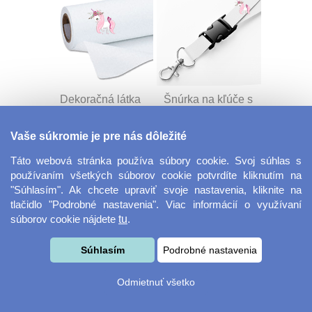
Dekoračná látka
Šnúrka na kľúče s
Miranda
prackou
Vaše súkromie je pre nás dôležité
Táto webová stránka používa súbory cookie. Svoj súhlas s
používaním všetkých súborov cookie potvrdíte kliknutím na
"Súhlasím". Ak chcete upraviť svoje nastavenia, kliknite na
tlačidlo "Podrobné nastavenia". Viac informácií o využívaní
súborov cookie nájdete
tu
.
Velkoformátová
Desiatový box
Súhlasím
Podrobné nastavenia
fotografie
Odmietnuť všetko