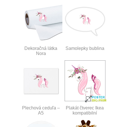
Dekoračná látka
Samolepky bublina
Nora
Plechová ceduľa –
Plakát čtverec Ikea
A5
kompatibilní