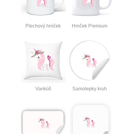
Plechový hrnček
Hrnček Premium
Vankúš
Samolepky kruh