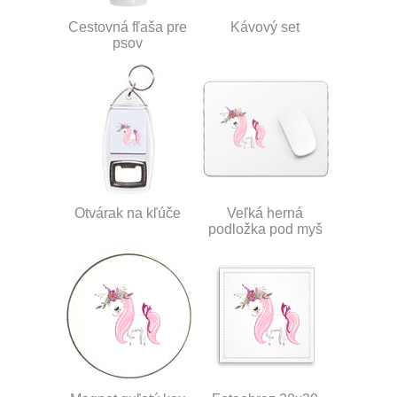
Cestovná fľaša pre
Kávový set
psov
Otvárak na kľúče
Veľká herná
podložka pod myš