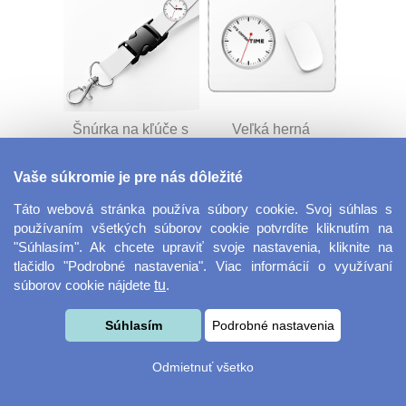
Šnúrka na kľúče s
Veľká herná
prackou
podložka pod myš
Vaše súkromie je pre nás dôležité
Táto webová stránka používa súbory cookie. Svoj súhlas s
používaním všetkých súborov cookie potvrdíte kliknutím na
"Súhlasím". Ak chcete upraviť svoje nastavenia, kliknite na
tlačidlo "Podrobné nastavenia". Viac informácií o využívaní
súborov cookie nájdete
tu
.
Velkoformátová
Desiatový box
Súhlasím
Podrobné nastavenia
fotografie
Odmietnuť všetko