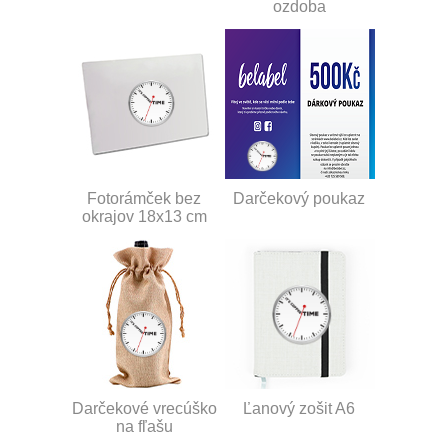
ozdoba
Fotorámček bez
Darčekový poukaz
okrajov 18x13 cm
Darčekové vrecúško
Ľanový zošit A6
na fľašu