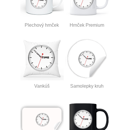
Plechový hrnček
Hrnček Premium
Vankúš
Samolepky kruh