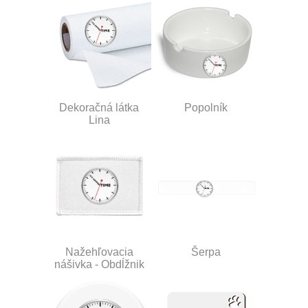
Dekoračná látka
Popolník
Lina
Nažehľovacia
Šerpa
nášivka - Obdĺžnik