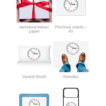
darčekový baliaci
Plechová ceduľa –
papier
A5
Vankúš 80x40
Rohožka