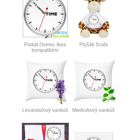
Plakát čtverec Ikea
Plyšák žirafa
kompatibilní
Levanduľový vankúš
Medovkový vankúš