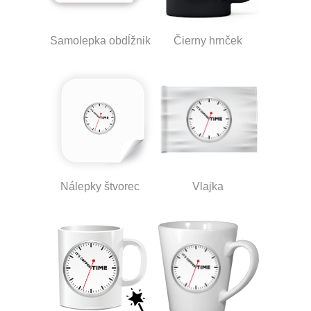
Samolepka obdĺžnik
Čierny hrnček
Nálepky štvorec
Vlajka