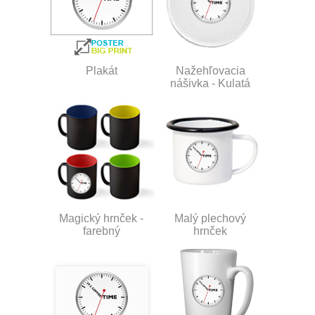
Plakát
Nažehľovacia
nášivka - Kulatá
Magický hrnček -
Malý plechový
farebný
hrnček