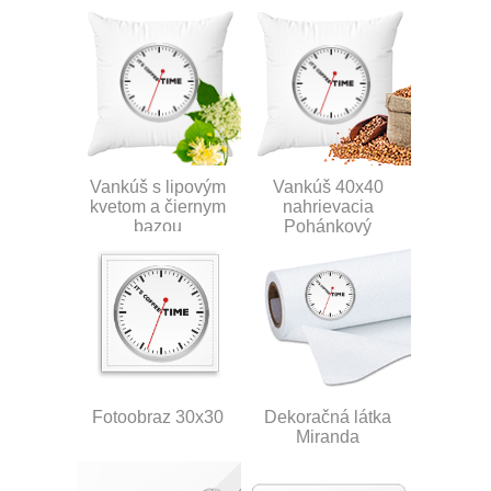
Vankúš s lipovým
Vankúš 40x40
kvetom a čiernym
nahrievacia
bazou
Pohánkový
Fotoobraz 30x30
Dekoračná látka
Miranda