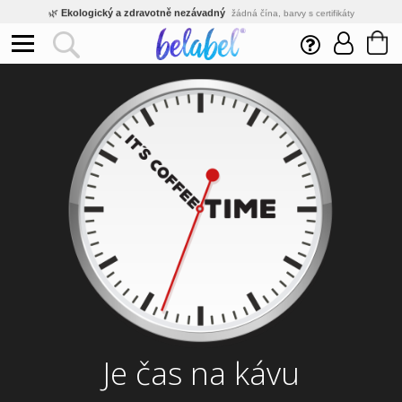
🌿
Ekologický a zdravotně nezávadný
žádná čína, barvy s certifikáty
💡
Inovativní výroba
vlastní vývoj, nejnovější technologie
⚡
Rychlé dodání
expedujeme do 24h
🏢
Výhodné pro firmy
velké množstevní slevy
🔥
Kvalita pod kontrolou
jsme přímý výrobce, žádný zprostředkovatel
🛒
Eshop s tradicí od roku 2010
tisíce spokojených zákazníků
Je čas na kávu