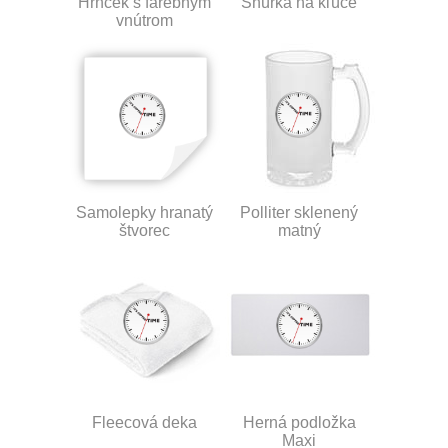
Hrnček s farebným
Šnúrka na kľúče
vnútrom
Samolepky hranatý
Polliter sklenený
štvorec
matný
Fleecová deka
Herná podložka
Maxi