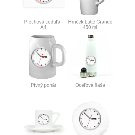
Plechová ceduľa -
Hrnček Latte Grande
A4
450 ml
Pivný pohár
Oceľová fľaša