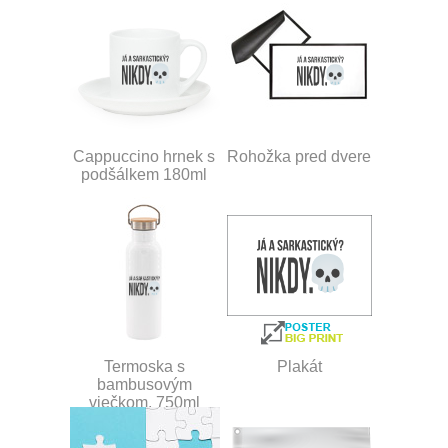
Cappuccino hrnek s
Rohožka pred dvere
podšálkem 180ml
Termoska s
Plakát
bambusovým
viečkom, 750ml