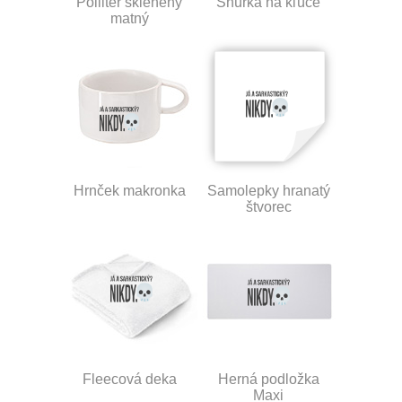
Polliter sklenený
Šnúrka na kľúče
matný
Hrnček makronka
Samolepky hranatý
štvorec
Fleecová deka
Herná podložka
Maxi