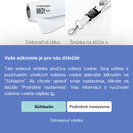
Dekoračná látka
Šnúrka na kľúče s
Miranda
prackou
Vaše súkromie je pre nás dôležité
Táto webová stránka používa súbory cookie. Svoj súhlas s
používaním všetkých súborov cookie potvrdíte kliknutím na
"Súhlasím". Ak chcete upraviť svoje nastavenia, kliknite na
tlačidlo "Podrobné nastavenia". Viac informácií o využívaní
súborov cookie nájdete
tu
.
Velkoformátová
Desiatový box
Súhlasím
Podrobné nastavenia
fotografie
Odmietnuť všetko