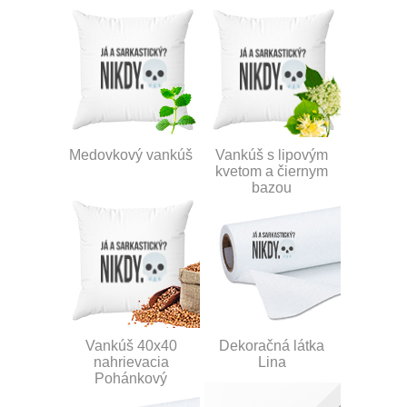
Medovkový vankúš
Vankúš s lipovým
kvetom a čiernym
bazou
Vankúš 40x40
Dekoračná látka
nahrievacia
Lina
Pohánkový