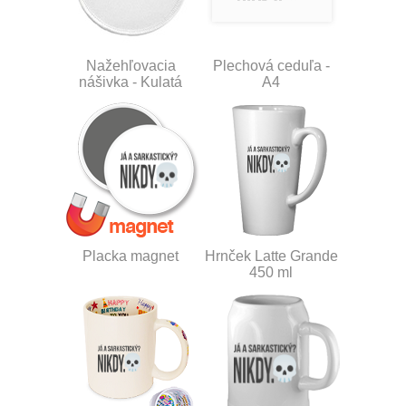
Nažehľovacia
Plechová ceduľa -
nášivka - Kulatá
A4
Placka magnet
Hrnček Latte Grande
450 ml