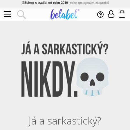
🌿
Ekologický a zdravotně nezávadný
žádná čína, barvy s certifikáty
💡
Inovativní výroba
vlastní vývoj, nejnovější technologie
⚡
Rychlé dodání
expedujeme do 24h
🏢
Výhodné pro firmy
velké množstevní slevy
🔥
Kvalita pod kontrolou
jsme přímý výrobce, žádný zprostředkovatel
🛒
Eshop s tradicí od roku 2010
tisíce spokojených zákazníků
Já a sarkastický?