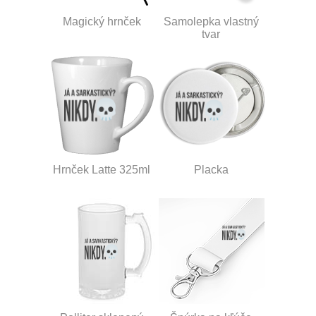
Magický hrnček
Samolepka vlastný
tvar
Hrnček Latte 325ml
Placka