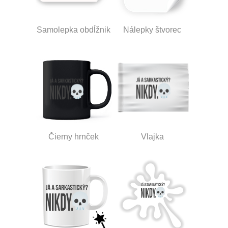
Samolepka obdĺžnik
Nálepky štvorec
Čierny hrnček
Vlajka