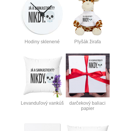
Hodiny sklenené
Plyšák žirafa
Levanduľový vankúš
darčekový baliaci
papier