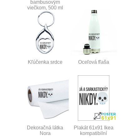
bambusovým
viečkom, 500 ml
Kľúčenka srdce
Oceľová fľaša
Dekoračná látka
Plakát 61x91 Ikea
Nora
kompatibilní