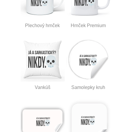
Plechový hrnček
Hrnček Premium
Vankúš
Samolepky kruh