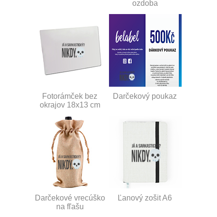
ozdoba
Fotorámček bez
Darčekový poukaz
okrajov 18x13 cm
Darčekové vrecúško
Ľanový zošit A6
na fľašu