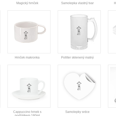
Magický hrnček
Samolepka vlastný tvar
H
Hrnček makronka
Polliter sklenený matný
Cappuccino hrnek s
Samolepky srdce
podšálkem 180ml