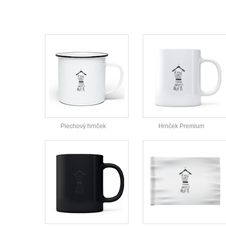
Plechový hrnček
Hrnček Premium