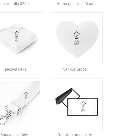
rnček Latte 325ml
Herná podložka Maxi
Fleecová deka
Vankúš Srdce
Šnúrka na kľúče
Rohožka pred dvere