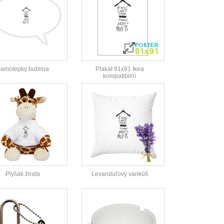
amolepky bublina
Plakát 61x91 Ikea
kompatibilní
Plyšák žirafa
Levanduľový vankúš