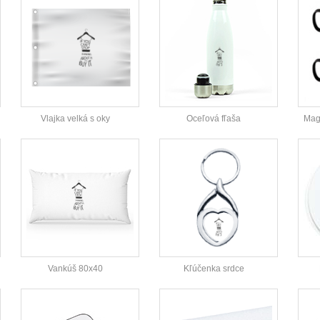
Vlajka velká s oky
Oceľová fľaša
Magi
Vankúš 80x40
Kľúčenka srdce