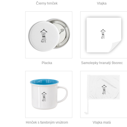
Čierny hrnček
Vlajka
Placka
Samolepky hranatý štvorec
Hrnček s farebným vnútrom
Vlajka malá