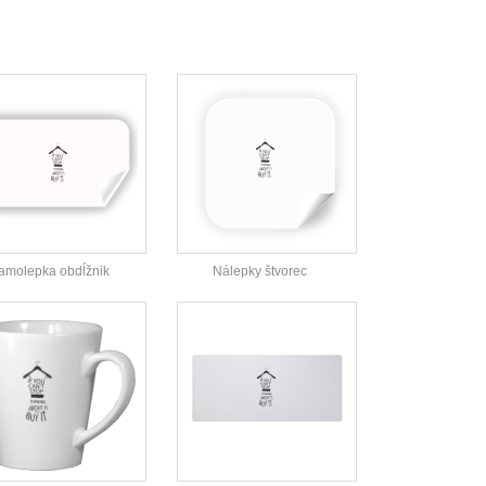
amolepka obdĺžnik
Nálepky štvorec