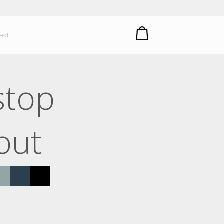
um plastů
akt
stop
out