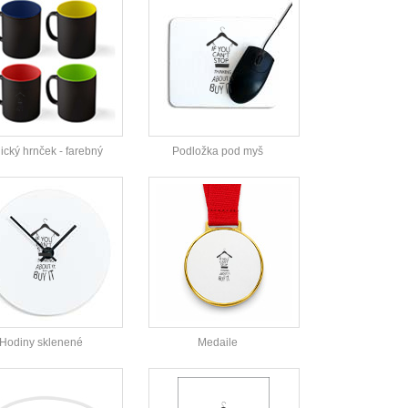
cký hrnček - farebný
Podložka pod myš
Hodiny sklenené
Medaile