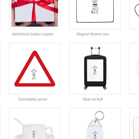
darčekový baliaci papier
Magnet štvorec kov
Samolepky pozor
Obal na kufr