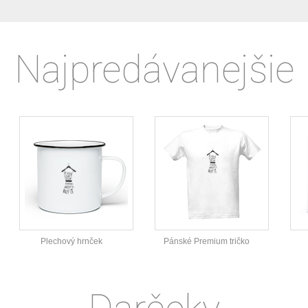
Najpredávanejšie
Plechový hrnček
Pánské Premium tričko