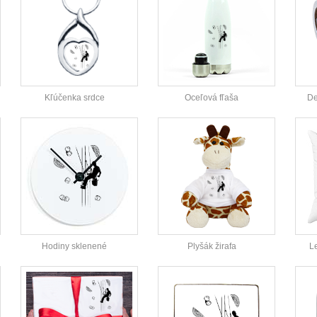
Kľúčenka srdce
Oceľová fľaša
De
Hodiny sklenené
Plyšák žirafa
L