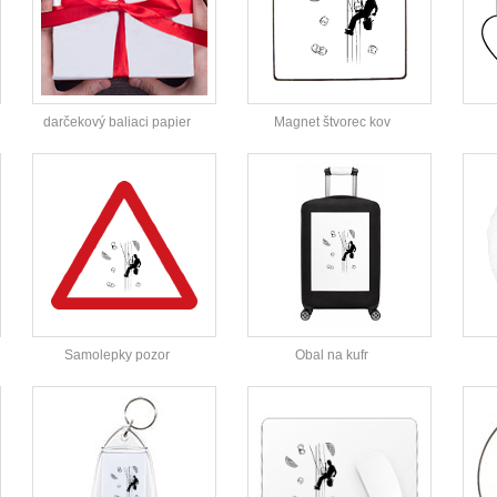
darčekový baliaci papier
Magnet štvorec kov
Samolepky pozor
Obal na kufr