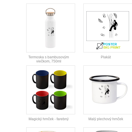
Termoska s bambusovým
Plakát
viečkom, 750ml
Magický hrnček - farebný
Malý plechový hrnček