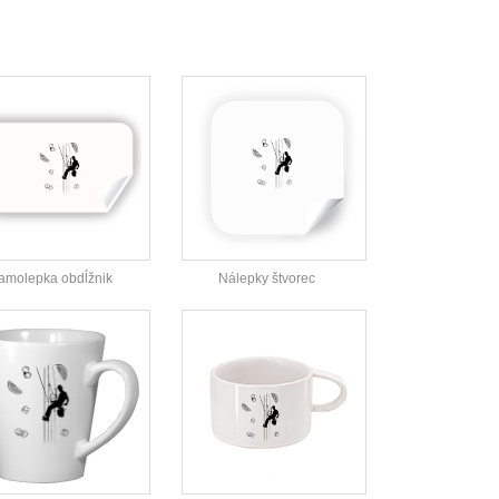
amolepka obdĺžnik
Nálepky štvorec