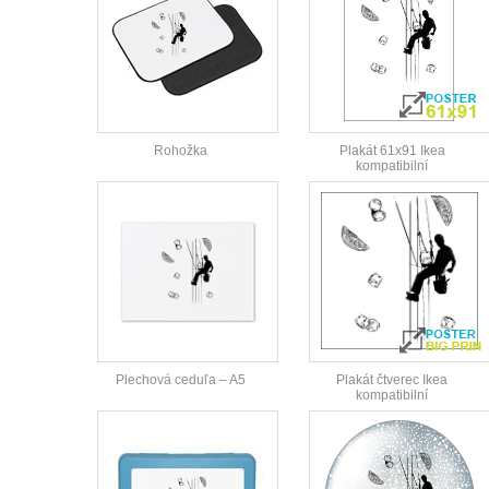
Rohožka
Plakát 61x91 Ikea
kompatibilní
Plechová ceduľa – A5
Plakát čtverec Ikea
kompatibilní