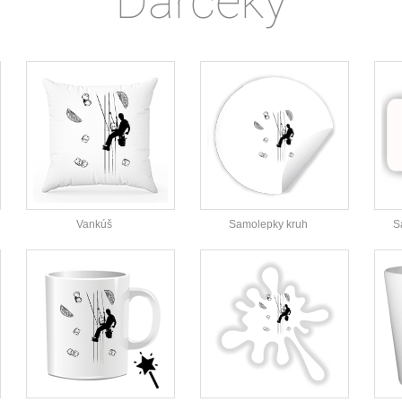
Darčeky
Vankúš
Samolepky kruh
S