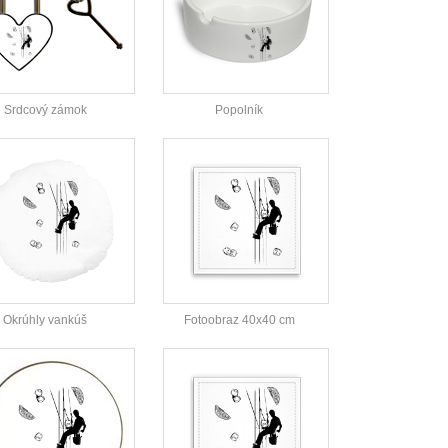
Srdcový zámok
Popolník
Okrúhly vankúš
Fotoobraz 40x40 cm