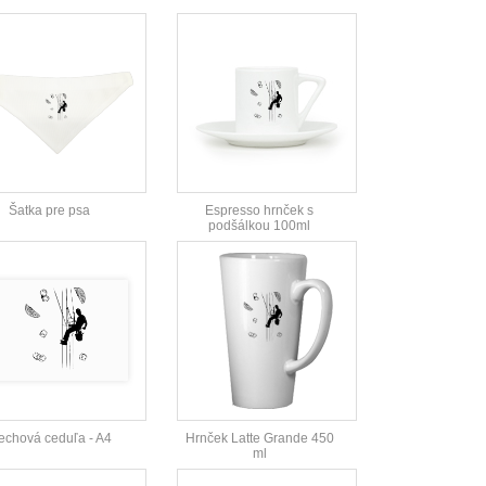
Šatka pre psa
Espresso hrnček s
podšálkou 100ml
echová ceduľa - A4
Hrnček Latte Grande 450
ml