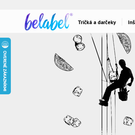
🌿
Ekol
Tričká a darčeky
Inš
Dárky pro..
Témy potlačí
Dárky pro maminku
Láska
Dárky pro ségru
Šport a auta
Dárky pro babičku
Hlášky
Dárky pro tátu
Detské
Dárky pro bráchu
Hudba & Film
Dárky pro dědu
Humor
Dárky pro partnera
Ostatné
Dárky pro partnerku
Všetko..
Dárky pro přátele