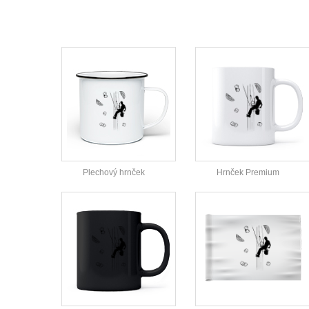
Plechový hrnček
Hrnček Premium