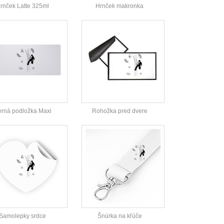
rnček Latte 325ml
Hrnček makronka
rná podložka Maxi
Rohožka pred dvere
Samolepky srdce
Šnúrka na kľúče