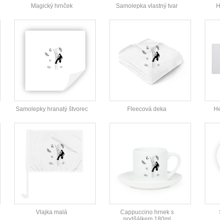
Magický hrnček
Samolepka vlastný tvar
H
Samolepky hranatý štvorec
Fleecová deka
He
Vlajka malá
Cappuccino hrnek s
podšálkem 180ml