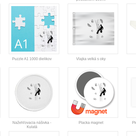
Puzzle A1 1000 dielikov
Vlajka velká s oky
Nažehľovacia nášivka -
Placka magnet
Pl
Kulatá