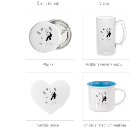
Čierny hrnček
Vlajka
Placka
Polliter sklenený matný
Vankúš Srdce
Hrnček s farebným vnútrom