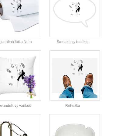
koračná látka Nora
Samolepky bublina
evanduľový vankúš
Rohožka