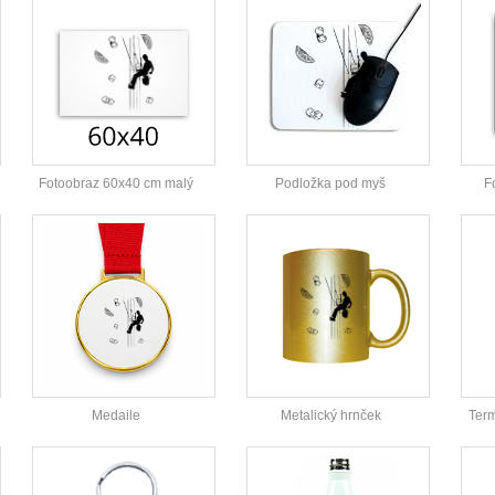
Fotoobraz 60x40 cm malý
Podložka pod myš
F
Medaile
Metalický hrnček
Ter