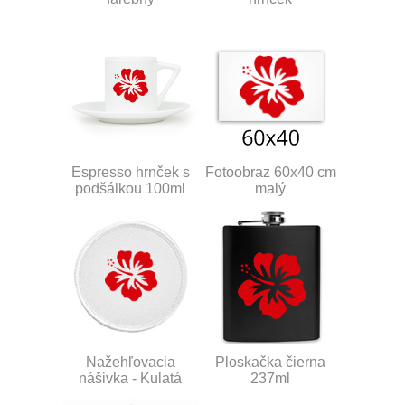
Espresso hrnček s
Fotoobraz 60x40 cm
podšálkou 100ml
malý
Nažehľovacia
Ploskačka čierna
nášivka - Kulatá
237ml