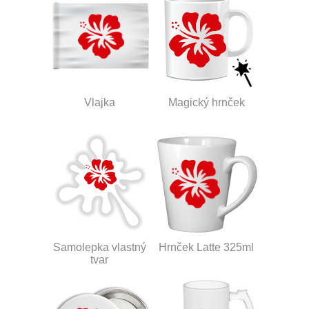
Vlajka
Magický hrnček
Samolepka vlastný
Hrnček Latte 325ml
tvar