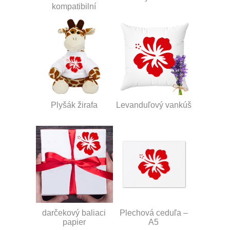
kompatibilní
Plyšák žirafa
Levanduľový vankúš
darčekový baliaci
Plechová ceduľa –
papier
A5