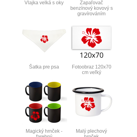
Vlajka velká s oky
Zapaľovač
benzínový kovový s
gravírováním
Šatka pre psa
Fotoobraz 120x70
cm veľký
Magický hrnček -
Malý plechový
farebný
hrnček