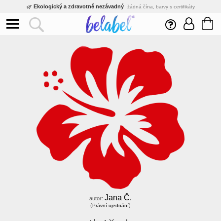
🌿
Ekologický a zdravotně nezávadný
žádná čína, barvy s certifikáty
💡
Inovativní výroba
vlastní vývoj, nejnovější technologie
⚡
Rychlé dodání
expedujeme do 24h
🏢
Výhodné pro firmy
velké množstevní slevy
🔥
Kvalita pod kontrolou
jsme přímý výrobce, žádný zprostředkovatel
🛒
Eshop s tradicí od roku 2010
tisíce spokojených zákazníků
Jana Č.
autor:
(
)
Právní ujednání