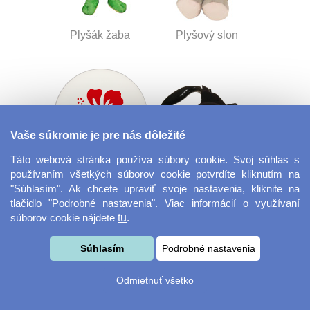
Plyšák žaba
Plyšový slon
Vaše súkromie je pre nás dôležité
Táto webová stránka používa súbory cookie. Svoj súhlas s
používaním všetkých súborov cookie potvrdíte kliknutím na
Tácka na nápoje
Flexi vodítko
"Súhlasím". Ak chcete upraviť svoje nastavenia, kliknite na
guľatý
tlačidlo "Podrobné nastavenia". Viac informácií o využívaní
súborov cookie nájdete
tu
.
Súhlasím
Podrobné nastavenia
Odmietnuť všetko