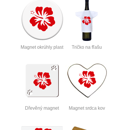
Magnet okrúhly plast
Tričko na fľašu
Dřevěný magnet
Magnet srdca kov