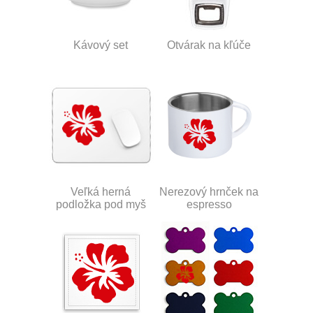
Kávový set
Otvárak na kľúče
Veľká herná
Nerezový hrnček na
podložka pod myš
espresso