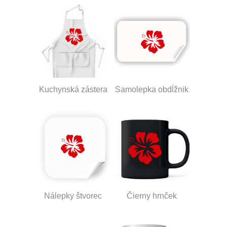
Kuchynská zástera
Samolepka obdĺžnik
Nálepky štvorec
Čierny hrnček