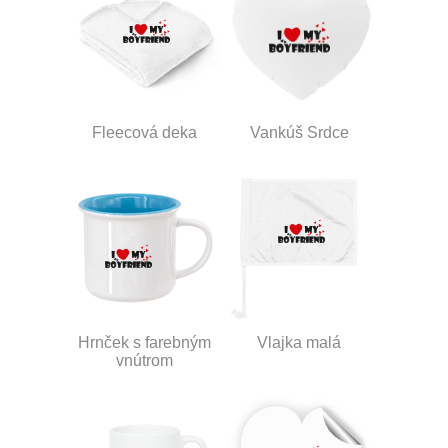
Fleecová deka
Vankúš Srdce
Hrnček s farebným
Vlajka malá
vnútrom