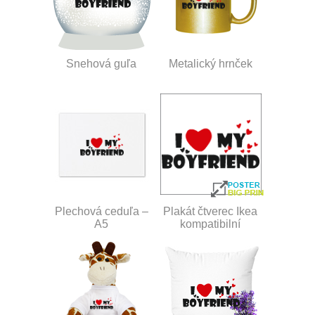
Snehová guľa
Metalický hrnček
Plechová ceduľa –
Plakát čtverec Ikea
A5
kompatibilní