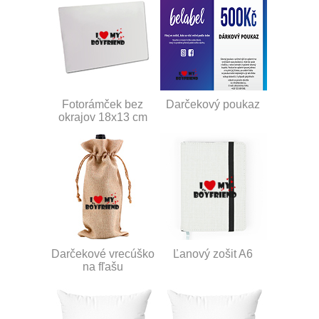
Fotorámček bez
Darčekový poukaz
okrajov 18x13 cm
Darčekové vrecúško
Ľanový zošit A6
na fľašu