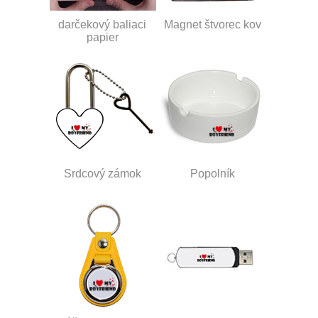
darčekový baliaci
Magnet štvorec kov
papier
Srdcový zámok
Popolník