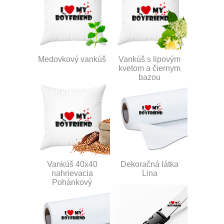
Medovkový vankúš
Vankúš s lipovým
kvetom a čiernym
bazou
Vankúš 40x40
Dekoračná látka
nahrievacia
Lina
Pohánkový