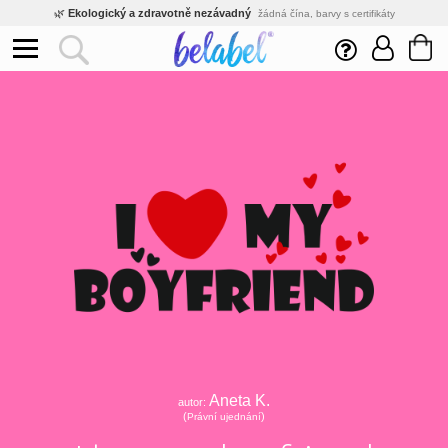
🌿
Ekologický a zdravotně nezávadný
žádná čína, barvy s certifikáty
💡
Inovativní výroba
vlastní vývoj, nejnovější technologie
⚡
Rychlé dodání
expedujeme do 24h
🏢
Výhodné pro firmy
velké množstevní slevy
🔥
Kvalita pod kontrolou
jsme přímý výrobce, žádný zprostředkovatel
🛒
Eshop s tradicí od roku 2010
tisíce spokojených zákazníků
Aneta K.
autor:
(
)
Právní ujednání