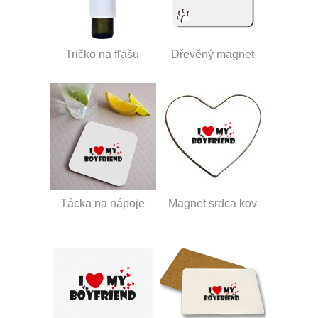
Tričko na fľašu
Dřevěný magnet
Tácka na nápoje
Magnet srdca kov