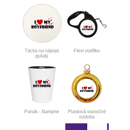
Tácka na nápoje
Flexi vodítko
guľatý
Panák - štamprle
Plastová vianočné
ozdoba