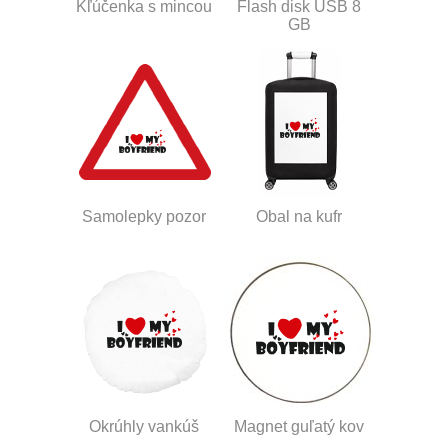
Kľúčenka s mincou
Flash disk USB 8
GB
Samolepky pozor
Obal na kufr
Okrúhly vankúš
Magnet guľatý kov