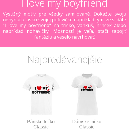
I love my boyfriend
Výstižný motív pre všetky zamilované. Dokážte svoju
nehynúcu lásku svojej polovičke napríklad tým, že si dáte
"I love my boyfriend" na tričko, vankúš, hrnček alebo
napríklad nohavičky! Možností je veľa, stačí zapojiť
fantáziu a veselo navrhovať.
Najpredávanejšie
Pánske tričko
Dámske tričko
Classic
Classic