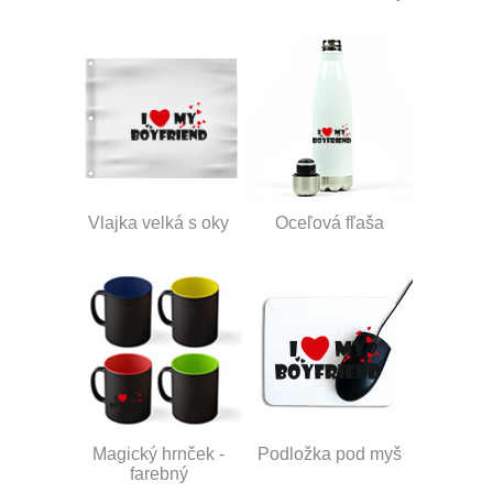
Vlajka velká s oky
Oceľová fľaša
Magický hrnček -
Podložka pod myš
farebný