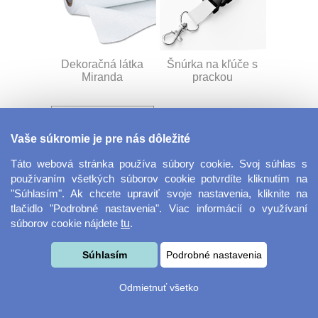
Dekoračná látka
Šnúrka na kľúče s
Miranda
prackou
Vaše súkromie je pre nás dôležité
Táto webová stránka používa súbory cookie. Svoj súhlas s
používaním všetkých súborov cookie potvrdíte kliknutím na
"Súhlasím". Ak chcete upraviť svoje nastavenia, kliknite na
tlačidlo "Podrobné nastavenia". Viac informácií o využívaní
Velkoformátová
Desiatový box
súborov cookie nájdete
tu
.
fotografie
Súhlasím
Podrobné nastavenia
Odmietnuť všetko