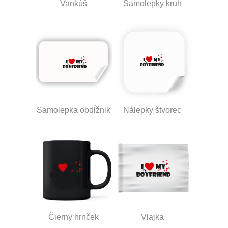
Vankúš
Samolepky kruh
Samolepka obdĺžnik
Nálepky štvorec
Čierny hrnček
Vlajka