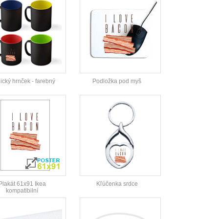
cký hrnček - farebný
Podložka pod myš
Plakát 61x91 Ikea
Kľúčenka srdce
kompatibilní