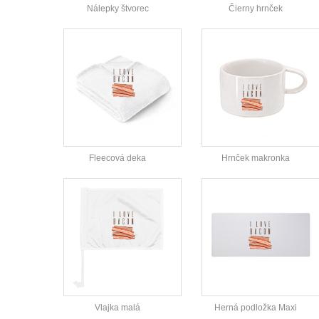
Nálepky štvorec
Čierny hrnček
Fleecová deka
Hrnček makronka
Vlajka malá
Herná podložka Maxi