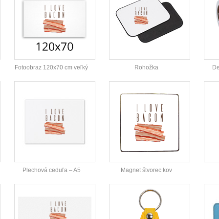
Fotoobraz 120x70 cm veľký
Rohožka
De
Plechová ceduľa – A5
Magnet štvorec kov