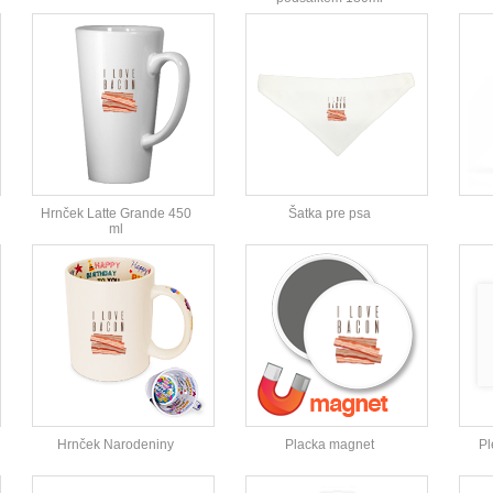
Hrnček Latte Grande 450
Šatka pre psa
ml
Hrnček Narodeniny
Placka magnet
Pl