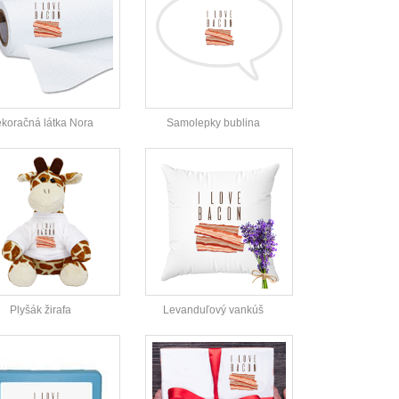
koračná látka Nora
Samolepky bublina
Plyšák žirafa
Levanduľový vankúš