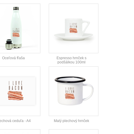
Oceľová fľaša
Espresso hrnček s
podšálkou 100ml
echová ceduľa - A4
Malý plechový hrnček