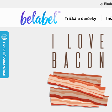
🌿
Ekol
Tričká a darčeky
Inš
Dárky pro..
Témy potlačí
Dárky pro maminku
Láska
Dárky pro ségru
Šport a auta
Dárky pro babičku
Hlášky
Dárky pro tátu
Detské
Dárky pro bráchu
Hudba & Film
Dárky pro dědu
Humor
Dárky pro partnera
Ostatné
Dárky pro partnerku
Všetko..
Dárky pro přátele