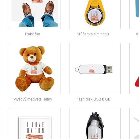
Rohožka
Kľúčenka s mincou
K
Plyšový medveď Teddy
Flash disk USB 8 GB