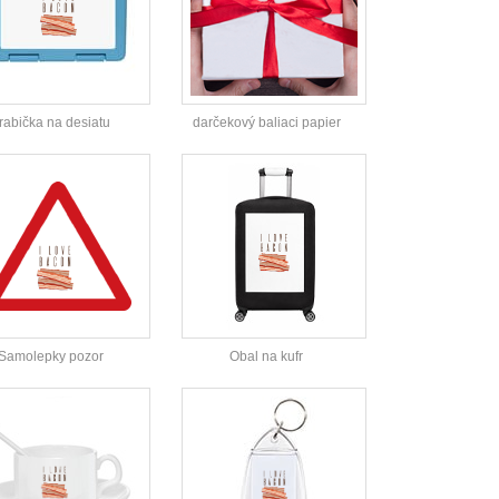
rabička na desiatu
darčekový baliaci papier
Samolepky pozor
Obal na kufr