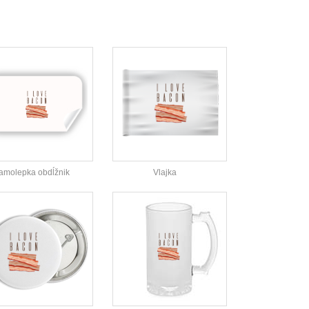
amolepka obdĺžnik
Vlajka