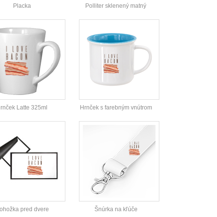
Placka
Polliter sklenený matný
rnček Latte 325ml
Hrnček s farebným vnútrom
ohožka pred dvere
Šnúrka na kľúče