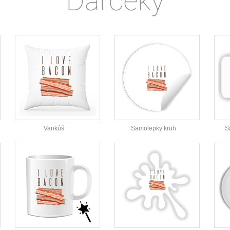
Darčeky
Vankúš
Samolepky kruh
S