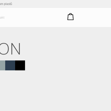
um plastů
akt
CON