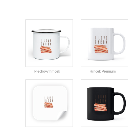
Plechový hrnček
Hrnček Premium