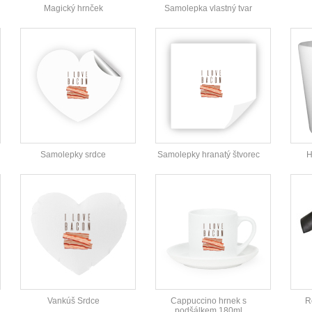
Magický hrnček
Samolepka vlastný tvar
Samolepky srdce
Samolepky hranatý štvorec
H
Vankúš Srdce
Cappuccino hrnek s
R
podšálkem 180ml