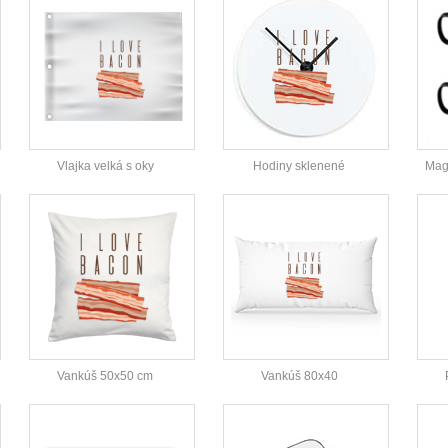
Vlajka velká s oky
Hodiny sklenené
Magi
Vankúš 50x50 cm
Vankúš 80x40