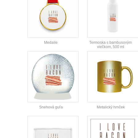
Medaile
Termoska s bambusovým
viečkom, 500 ml
Snehová guľa
Metalický hrnček