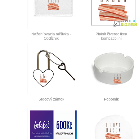
Nažehľovacia nášivka -
Plakát čtverec Ikea
Obdĺžnik
kompatibilní
Srdcový zámok
Popolník