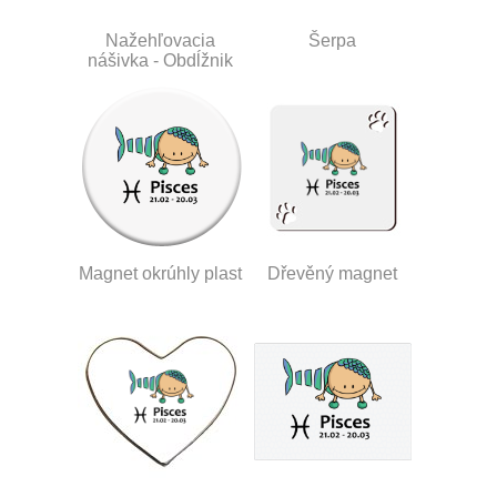
Nažehľovacia
Šerpa
nášivka - Obdĺžnik
Magnet okrúhly plast
Dřevěný magnet