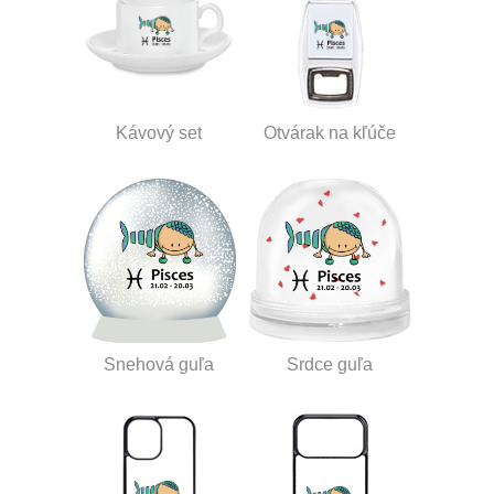
Kávový set
Otvárak na kľúče
Snehová guľa
Srdce guľa