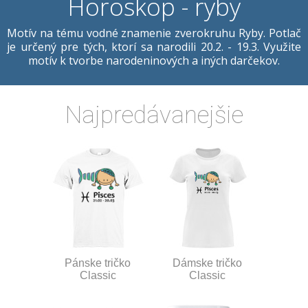
Horoskop - ryby
Motív na tému vodné znamenie zverokruhu Ryby. Potlač
je určený pre tých, ktorí sa narodili 20.2. - 19.3. Využite
motív k tvorbe narodeninových a iných darčekov.
Najpredávanejšie
Pánske tričko
Dámske tričko
Classic
Classic