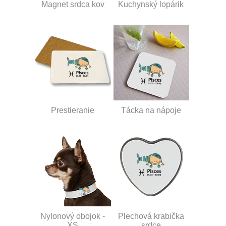
Magnet srdca kov
Kuchynský lopárik
Prestieranie
Tácka na nápoje
Nylonový obojok -
Plechová krabička
XS
srdce