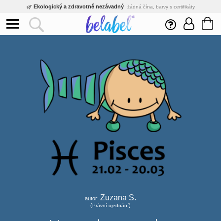
🌿
Ekologický a zdravotně nezávadný
žádná čína, barvy s certifikáty
💡
Inovativní výroba
vlastní vývoj, nejnovější technologie
⚡
Rychlé dodání
expedujeme do 24h
🏢
Výhodné pro firmy
velké množstevní slevy
🔥
Kvalita pod kontrolou
jsme přímý výrobce, žádný zprostředkovatel
🛒
Eshop s tradicí od roku 2010
tisíce spokojených zákazníků
Zuzana S.
autor:
(
)
Právní ujednání