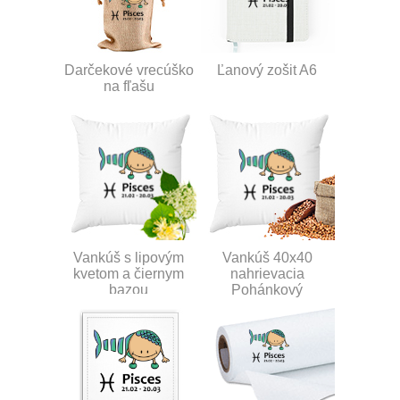
Darčekové vrecúško
Ľanový zošit A6
na fľašu
Vankúš s lipovým
Vankúš 40x40
kvetom a čiernym
nahrievacia
bazou
Pohánkový