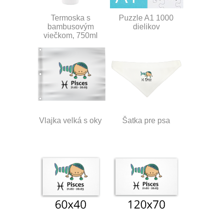
Termoska s
Puzzle A1 1000
bambusovým
dielikov
viečkom, 750ml
Vlajka velká s oky
Šatka pre psa