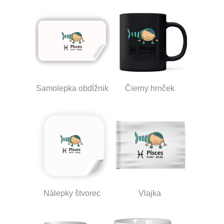
Samolepka obdĺžnik
Čierny hrnček
Nálepky štvorec
Vlajka