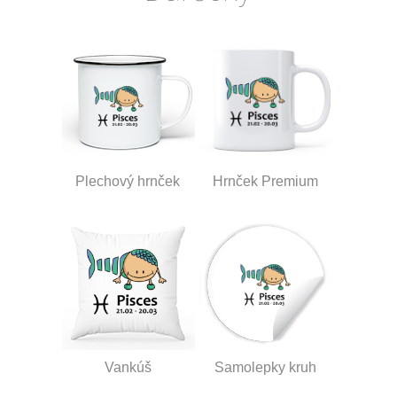
Plechový hrnček
Hrnček Premium
Vankúš
Samolepky kruh