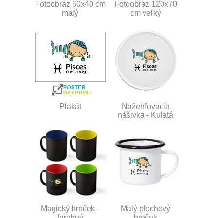
Fotoobraz 60x40 cm
Fotoobraz 120x70
malý
cm veľký
Plakát
Nažehľovacia
nášivka - Kulatá
Magický hrnček -
Malý plechový
farebný
hrnček