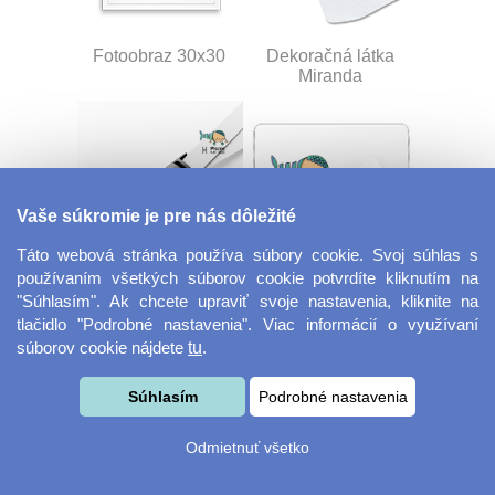
Fotoobraz 30x30
Dekoračná látka
Miranda
Vaše súkromie je pre nás dôležité
Táto webová stránka používa súbory cookie. Svoj súhlas s
používaním všetkých súborov cookie potvrdíte kliknutím na
Šnúrka na kľúče s
Veľká herná
"Súhlasím". Ak chcete upraviť svoje nastavenia, kliknite na
prackou
podložka pod myš
tlačidlo "Podrobné nastavenia". Viac informácií o využívaní
súborov cookie nájdete
tu
.
Súhlasím
Podrobné nastavenia
Odmietnuť všetko