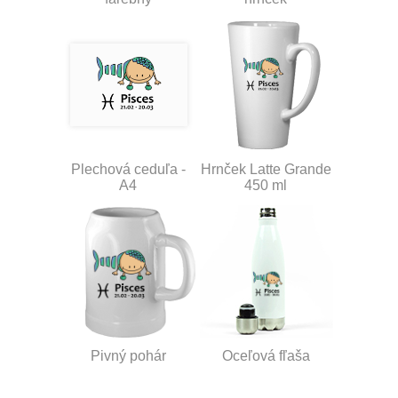
Plechová ceduľa -
Hrnček Latte Grande
A4
450 ml
Pivný pohár
Oceľová fľaša