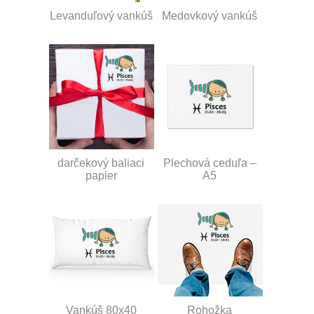
Levanduľový vankúš
Medovkový vankúš
darčekový baliaci
Plechová ceduľa –
papier
A5
Vankúš 80x40
Rohožka