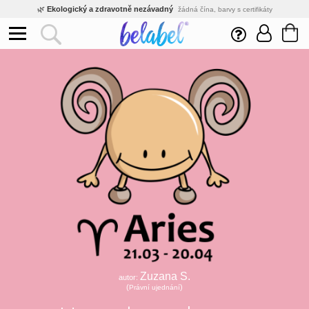
🌿
Ekologický a zdravotně nezávadný
žádná čína, barvy s certifikáty
💡
Inovativní výroba
vlastní vývoj, nejnovější technologie
⚡
Rychlé dodání
expedujeme do 24h
🏢
Výhodné pro firmy
velké množstevní slevy
🔥
Kvalita pod kontrolou
jsme přímý výrobce, žádný zprostředkovatel
🛒
Eshop s tradicí od roku 2010
tisíce spokojených zákazníků
Zuzana S.
autor:
(
)
Právní ujednání