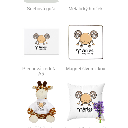
Snehová guľa
Metalický hrnček
Plechová ceduľa –
Magnet štvorec kov
A5