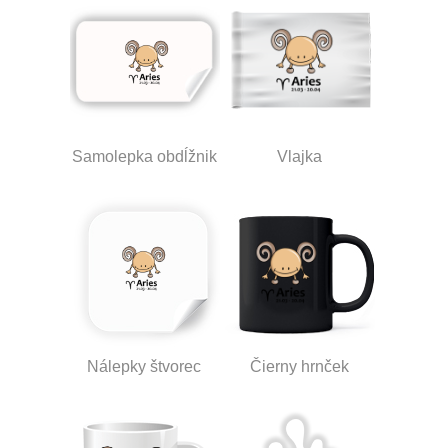
Samolepka obdĺžnik
Vlajka
Nálepky štvorec
Čierny hrnček