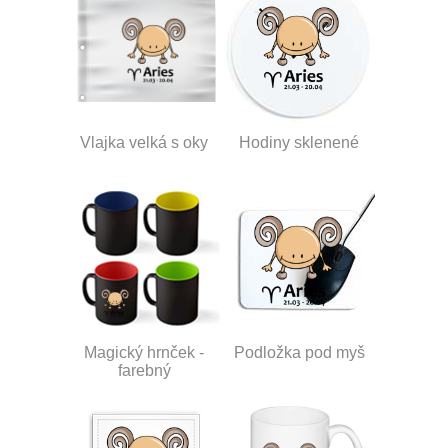
Vlajka velká s oky
Hodiny sklenené
Magický hrnček -
Podložka pod myš
farebný