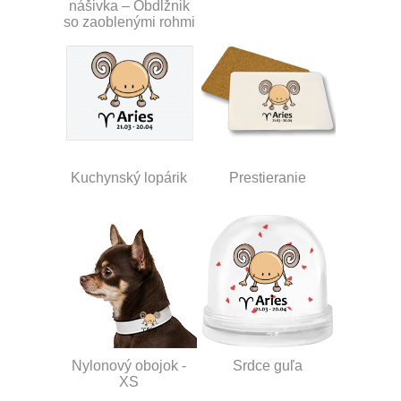
nášivka – Obdĺžnik
so zaoblenými rohmi
Kuchynský lopárik
Prestieranie
Nylonový obojok -
Srdce guľa
XS