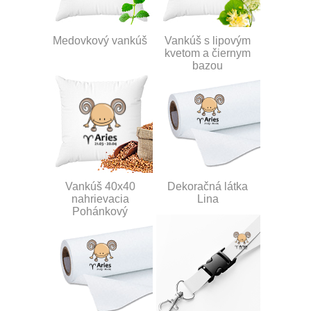
Medovkový vankúš
Vankúš s lipovým
kvetom a čiernym
bazou
Vankúš 40x40
Dekoračná látka
nahrievacia
Lina
Pohánkový