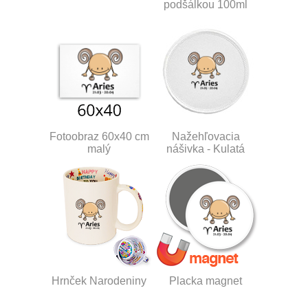
podšálkou 100ml
Fotoobraz 60x40 cm
Nažehľovacia
malý
nášivka - Kulatá
Hrnček Narodeniny
Placka magnet