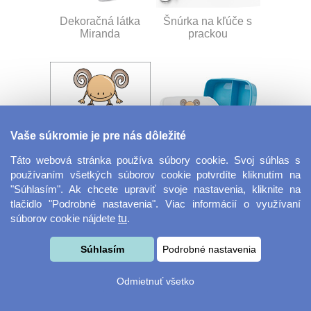
Dekoračná látka
Šnúrka na kľúče s
Miranda
prackou
Vaše súkromie je pre nás dôležité
Táto webová stránka používa súbory cookie. Svoj súhlas s
Velkoformátová
Desiatový box
používaním všetkých súborov cookie potvrdíte kliknutím na
fotografie
"Súhlasím". Ak chcete upraviť svoje nastavenia, kliknite na
tlačidlo "Podrobné nastavenia". Viac informácií o využívaní
súborov cookie nájdete
tu
.
Súhlasím
Podrobné nastavenia
Odmietnuť všetko