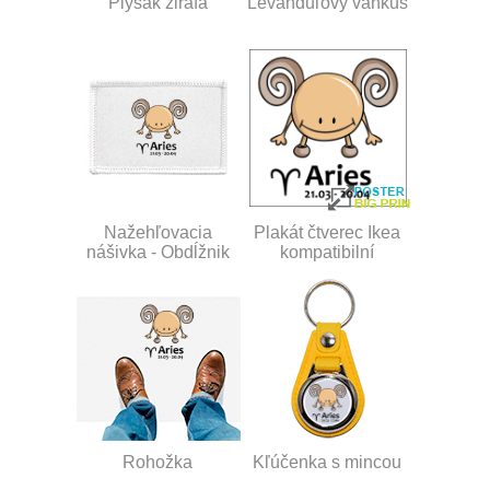
Plyšák žirafa
Levanduľový vankúš
Nažehľovacia
Plakát čtverec Ikea
nášivka - Obdĺžnik
kompatibilní
Rohožka
Kľúčenka s mincou