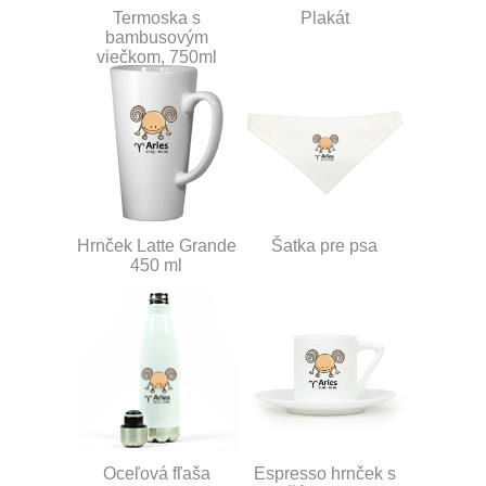
Termoska s
Plakát
bambusovým
viečkom, 750ml
Hrnček Latte Grande
Šatka pre psa
450 ml
Oceľová fľaša
Espresso hrnček s