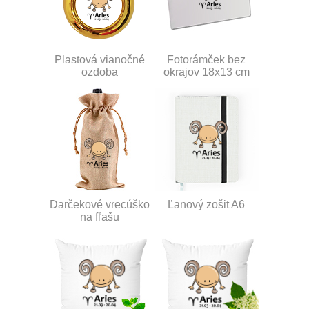
Plastová vianočné
Fotorámček bez
ozdoba
okrajov 18x13 cm
Darčekové vrecúško
Ľanový zošit A6
na fľašu