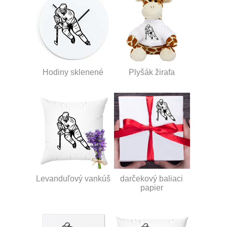
Hodiny sklenené
Plyšák žirafa
Levanduľový vankúš
darčekový baliaci
papier