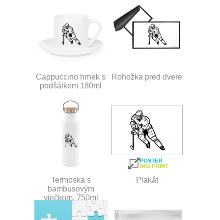
Cappuccino hrnek s
Rohožka pred dvere
podšálkem 180ml
Termoska s
Plakát
bambusovým
viečkom, 750ml