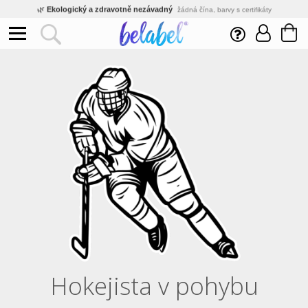
🌿
Ekologický a zdravotně nezávadný
žádná čína, barvy s certifikáty
💡
Inovativní výroba
vlastní vývoj, nejnovější technologie
⚡
Rychlé dodání
expedujeme do 24h
🏢
Výhodné pro firmy
velké množstevní slevy
🔥
Kvalita pod kontrolou
jsme přímý výrobce, žádný zprostředkovatel
🛒
Eshop s tradicí od roku 2010
tisíce spokojených zákazníků
Hokejista v pohybu