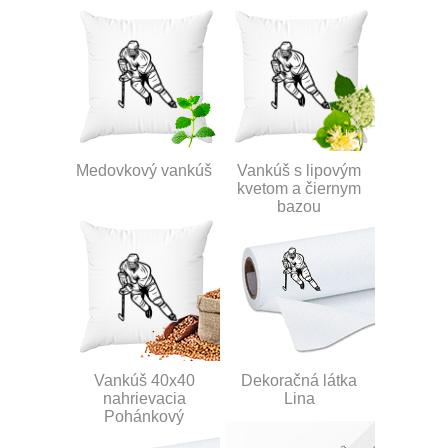
Medovkový vankúš
Vankúš s lipovým
kvetom a čiernym
bazou
Vankúš 40x40
Dekoračná látka
nahrievacia
Lina
Pohánkový