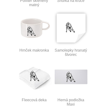
Polliter sklenený
Šnúrka na kľúče
matný
Hrnček makronka
Samolepky hranatý
štvorec
Fleecová deka
Herná podložka
Maxi