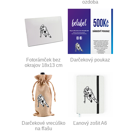
ozdoba
Fotorámček bez
Darčekový poukaz
okrajov 18x13 cm
Darčekové vrecúško
Ľanový zošit A6
na fľašu