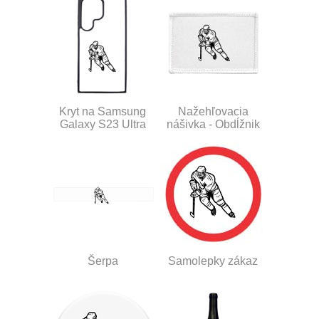
Kryt na Samsung
Nažehľovacia
Galaxy S23 Ultra
nášivka - Obdĺžnik
Šerpa
Samolepky zákaz