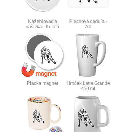
Nažehľovacia
Plechová ceduľa -
nášivka - Kulatá
A4
Placka magnet
Hrnček Latte Grande
450 ml