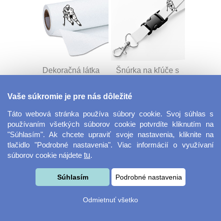
Dekoračná látka
Šnúrka na kľúče s
Miranda
prackou
Vaše súkromie je pre nás dôležité
Táto webová stránka používa súbory cookie. Svoj súhlas s
používaním všetkých súborov cookie potvrdíte kliknutím na
"Súhlasím". Ak chcete upraviť svoje nastavenia, kliknite na
tlačidlo "Podrobné nastavenia". Viac informácií o využívaní
súborov cookie nájdete
tu
.
Velkoformátová
Desiatový box
Súhlasím
Podrobné nastavenia
fotografie
Odmietnuť všetko