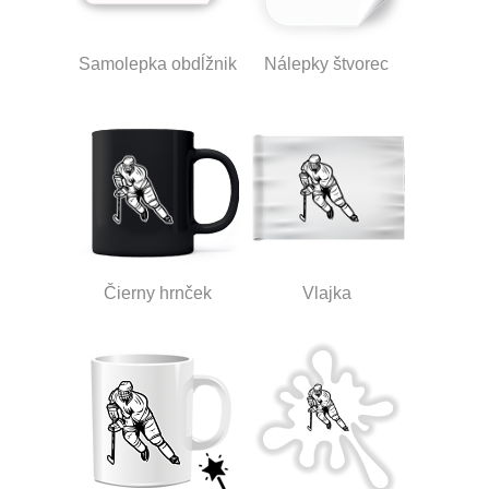
Samolepka obdĺžnik
Nálepky štvorec
Čierny hrnček
Vlajka