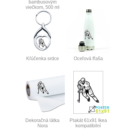
bambusovým
viečkom, 500 ml
Kľúčenka srdce
Oceľová fľaša
Dekoračná látka
Plakát 61x91 Ikea
Nora
kompatibilní