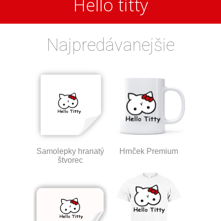
Hello titty
Najpredávanejšie
Samolepky hranatý
Hrnček Premium
štvorec