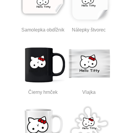
Samolepka obdĺžnik
Nálepky štvorec
Čierny hrnček
Vlajka