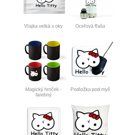
Vlajka velká s oky
Oceľová fľaša
Magický hrnček -
Podložka pod myš
farebný