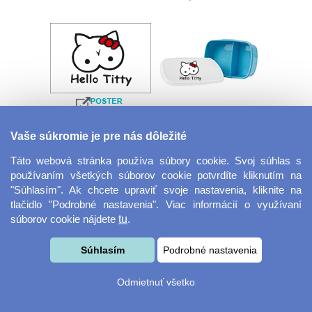
Velkoformátová
Desiatový box
Vaše súkromie je pre nás dôležité
fotografie
Táto webová stránka používa súbory cookie. Svoj súhlas s
používaním všetkých súborov cookie potvrdíte kliknutím na
"Súhlasím". Ak chcete upraviť svoje nastavenia, kliknite na
tlačidlo "Podrobné nastavenia". Viac informácií o využívaní
súborov cookie nájdete
tu
.
Súhlasím
Podrobné nastavenia
Kovový dávkovač na
Obrus ​​125 x 75 cm
Odmietnuť všetko
mydlo