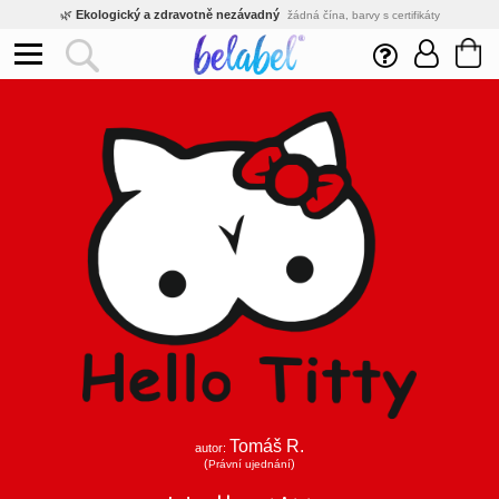
🌿
Ekologický a zdravotně nezávadný
žádná čína, barvy s certifikáty
💡
Inovativní výroba
vlastní vývoj, nejnovější technologie
⚡
Rychlé dodání
expedujeme do 24h
🏢
Výhodné pro firmy
velké množstevní slevy
🔥
Kvalita pod kontrolou
jsme přímý výrobce, žádný zprostředkovatel
🛒
Eshop s tradicí od roku 2010
tisíce spokojených zákazníků
Tomáš R.
autor:
(
)
Právní ujednání