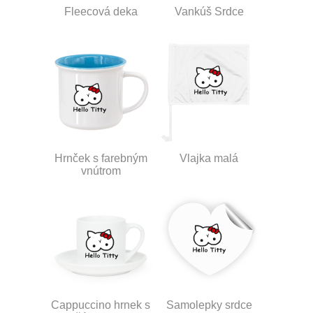
Fleecová deka
Vankúš Srdce
Hrnček s farebným
Vlajka malá
vnútrom
Cappuccino hrnek s
Samolepky srdce