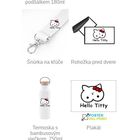
podšálkem 180ml
Šnúrka na kľúče
Rohožka pred dvere
Termoska s
Plakát
bambusovým
viečkom, 750ml