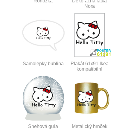
Rohožka
Dekoračná látka
Nora
Samolepky bublina
Plakát 61x91 Ikea
kompatibilní
Snehová guľa
Metalický hrnček