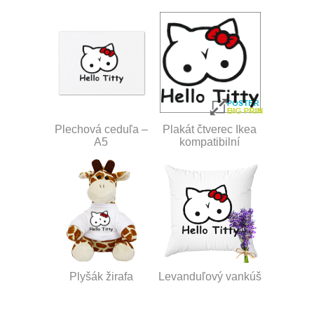
Plechová ceduľa –
Plakát čtverec Ikea
A5
kompatibilní
Plyšák žirafa
Levanduľový vankúš