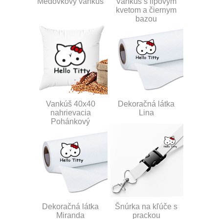
Medovkový vankúš
Vankúš s lipovým
kvetom a čiernym
bazou
Vankúš 40x40
Dekoračná látka
nahrievacia
Lina
Pohánkový
Dekoračná látka
Šnúrka na kľúče s
Miranda
prackou