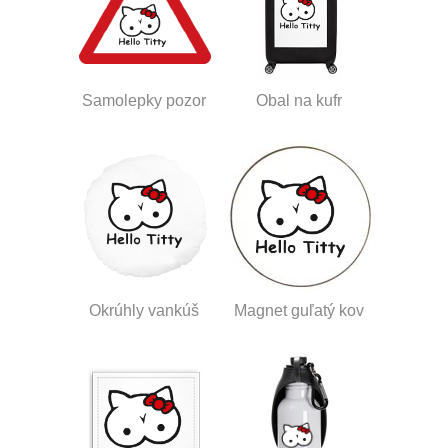
Samolepky pozor
Obal na kufr
Okrúhly vankúš
Magnet guľatý kov