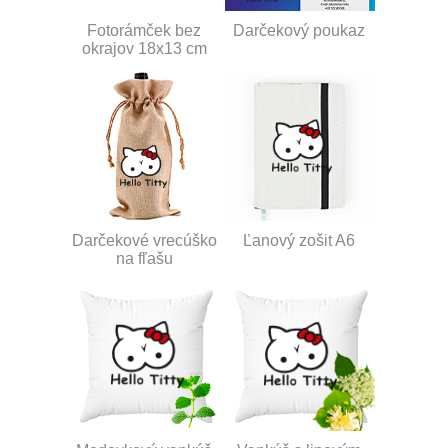
Fotorámček bez
Darčekový poukaz
okrajov 18x13 cm
Darčekové vrecúško
Ľanový zošit A6
na fľašu