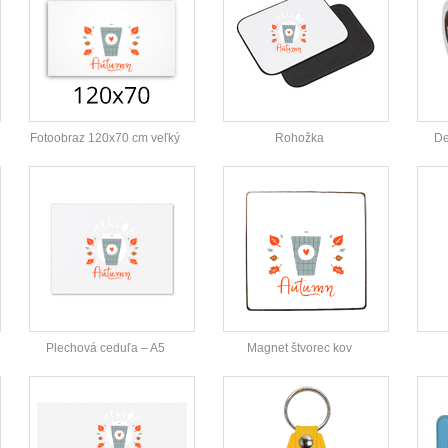
Fotoobraz 120x70 cm veľký
Rohožka
De
Plechová ceduľa – A5
Magnet štvorec kov