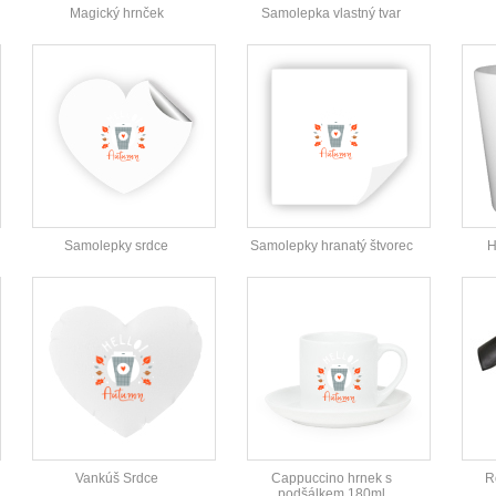
Magický hrnček
Samolepka vlastný tvar
Samolepky srdce
Samolepky hranatý štvorec
H
Vankúš Srdce
Cappuccino hrnek s
R
podšálkem 180ml