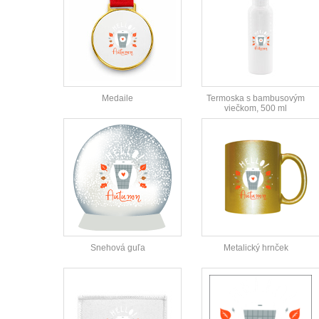
Medaile
Termoska s bambusovým
viečkom, 500 ml
Snehová guľa
Metalický hrnček