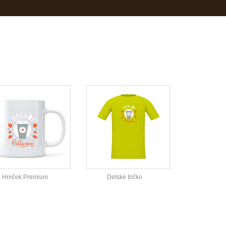
Hrnček Premium
Detské tričko