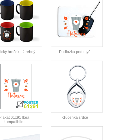
cký hrnček - farebný
Podložka pod myš
Plakát 61x91 Ikea
Kľúčenka srdce
kompatibilní