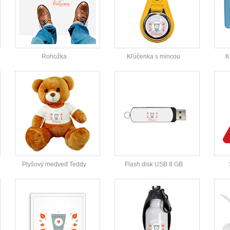
Rohožka
Kľúčenka s mincou
K
Plyšový medveď Teddy
Flash disk USB 8 GB