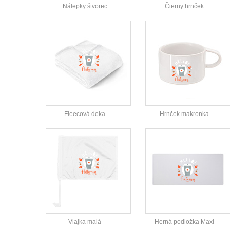
Nálepky štvorec
Čierny hrnček
Fleecová deka
Hrnček makronka
Vlajka malá
Herná podložka Maxi