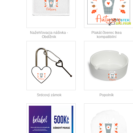
Nažehľovacia nášivka -
Plakát čtverec Ikea
Obdĺžnik
kompatibilní
Srdcový zámok
Popolník