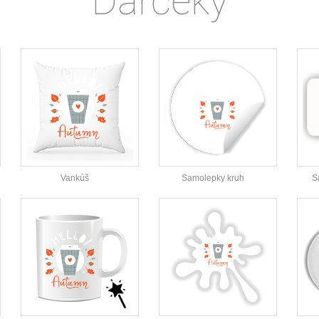
Darčeky
Vankúš
Samolepky kruh
S