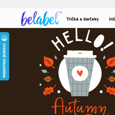
🌿
Ekol
Tričká a darčeky
Inš
Dárky pro..
Témy potlačí
Dárky pro maminku
Láska
Dárky pro ségru
Šport a auta
Dárky pro babičku
Hlášky
Dárky pro tátu
Detské
Dárky pro bráchu
Hudba & Film
Dárky pro dědu
Humor
Dárky pro partnera
Ostatné
Dárky pro partnerku
Všetko..
Dárky pro přátele