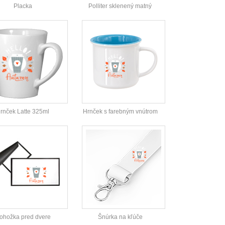
Placka
Polliter sklenený matný
rnček Latte 325ml
Hrnček s farebným vnútrom
ohožka pred dvere
Šnúrka na kľúče