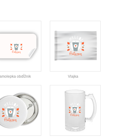
amolepka obdĺžnik
Vlajka