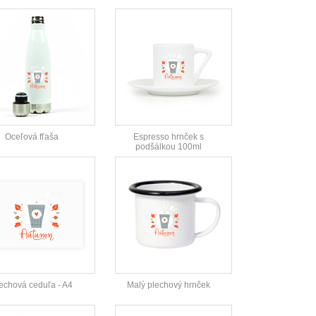
Oceľová fľaša
Espresso hrnček s
podšálkou 100ml
echová ceduľa - A4
Malý plechový hrnček