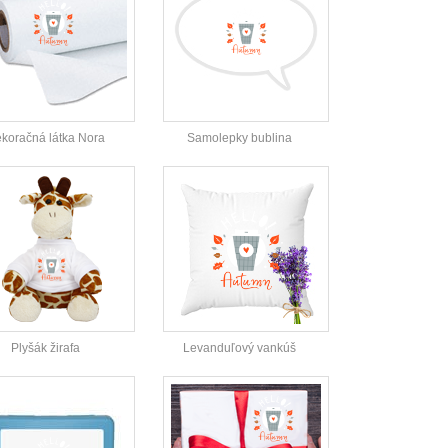
koračná látka Nora
Samolepky bublina
Plyšák žirafa
Levanduľový vankúš