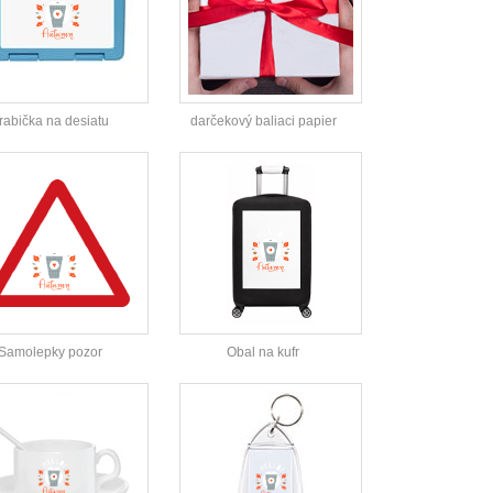
rabička na desiatu
darčekový baliaci papier
Samolepky pozor
Obal na kufr