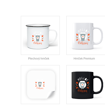
Plechový hrnček
Hrnček Premium