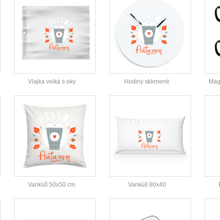
Vlajka velká s oky
Hodiny sklenené
Magi
Vankúš 50x50 cm
Vankúš 80x40