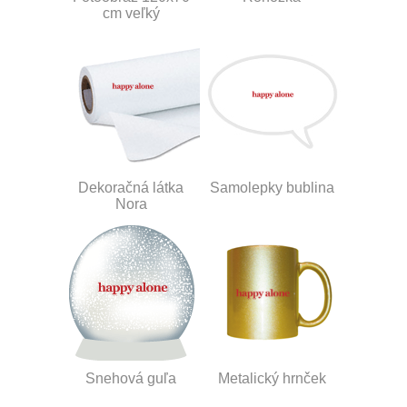
cm veľký
Dekoračná látka
Samolepky bublina
Nora
Snehová guľa
Metalický hrnček