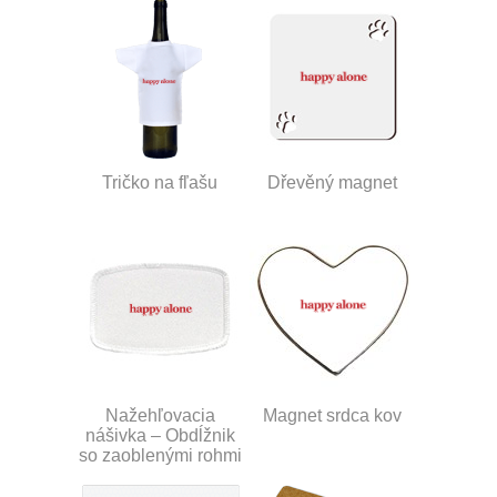
Tričko na fľašu
Dřevěný magnet
Nažehľovacia
Magnet srdca kov
nášivka – Obdĺžnik
so zaoblenými rohmi