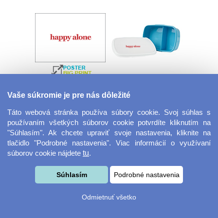
Velkoformátová
Desiatový box
Vaše súkromie je pre nás dôležité
fotografie
Táto webová stránka používa súbory cookie. Svoj súhlas s
používaním všetkých súborov cookie potvrdíte kliknutím na
"Súhlasím". Ak chcete upraviť svoje nastavenia, kliknite na
tlačidlo "Podrobné nastavenia". Viac informácií o využívaní
súborov cookie nájdete
tu
.
Súhlasím
Podrobné nastavenia
Kovový dávkovač na
Obrus ​​125 x 75 cm
Odmietnuť všetko
mydlo