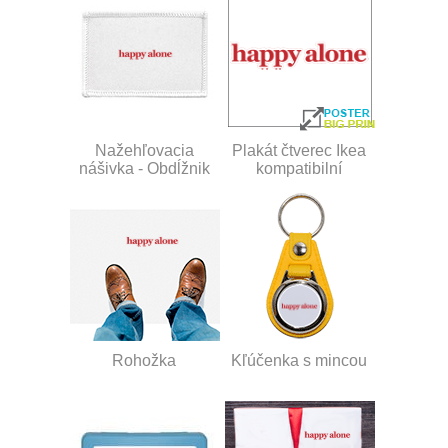
Nažehľovacia
Plakát čtverec Ikea
nášivka - Obdĺžnik
kompatibilní
Rohožka
Kľúčenka s mincou