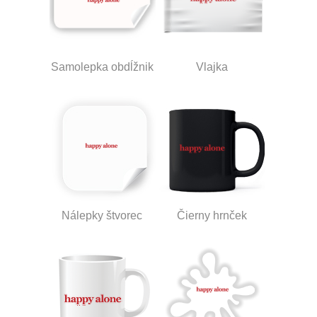
Samolepka obdĺžnik
Vlajka
Nálepky štvorec
Čierny hrnček