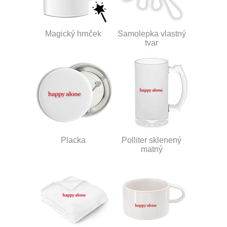
Magický hrnček
Samolepka vlastný
tvar
Placka
Polliter sklenený
matný