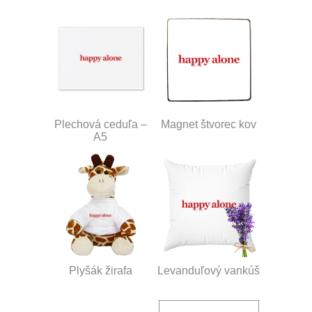
Plechová ceduľa –
Magnet štvorec kov
A5
Plyšák žirafa
Levanduľový vankúš