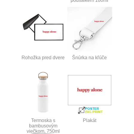
podšálkem 180ml
Rohožka pred dvere
Šnúrka na kľúče
Termoska s
Plakát
bambusovým
viečkom, 750ml