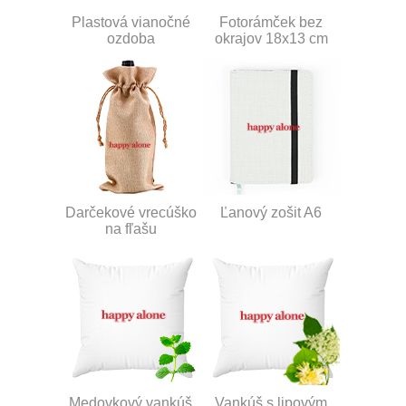
Plastová vianočné
Fotorámček bez
ozdoba
okrajov 18x13 cm
Darčekové vrecúško
Ľanový zošit A6
na fľašu
Medovkový vankúš
Vankúš s lipovým