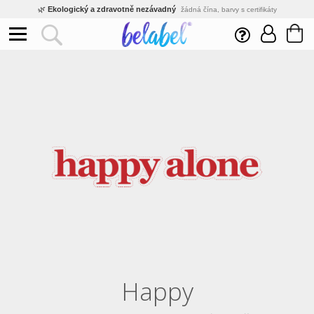
🌿
Ekologický a zdravotně nezávadný
žádná čína, barvy s certifikáty
💡
Inovativní výroba
vlastní vývoj, nejnovější technologie
⚡
Rychlé dodání
expedujeme do 24h
🏢
Výhodné pro firmy
velké množstevní slevy
🔥
Kvalita pod kontrolou
jsme přímý výrobce, žádný zprostředkovatel
🛒
Eshop s tradicí od roku 2010
tisíce spokojených zákazníků
Happy