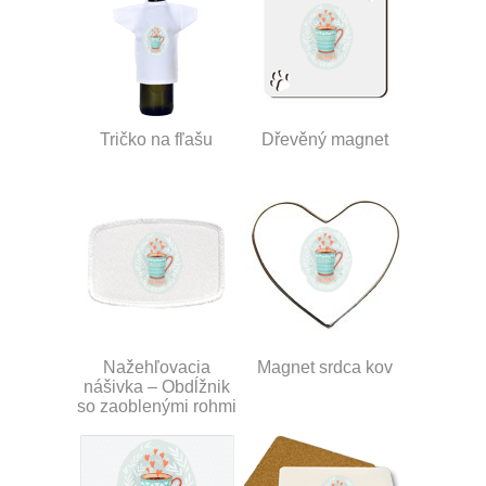
Tričko na fľašu
Dřevěný magnet
Nažehľovacia
Magnet srdca kov
nášivka – Obdĺžnik
so zaoblenými rohmi