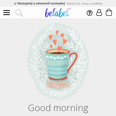
🌿
Ekologický a zdravotně nezávadný
žádná čína, barvy s certifikáty
💡
Inovativní výroba
vlastní vývoj, nejnovější technologie
⚡
Rychlé dodání
expedujeme do 24h
🏢
Výhodné pro firmy
velké množstevní slevy
🔥
Kvalita pod kontrolou
jsme přímý výrobce, žádný zprostředkovatel
🛒
Eshop s tradicí od roku 2010
tisíce spokojených zákazníků
Good morning