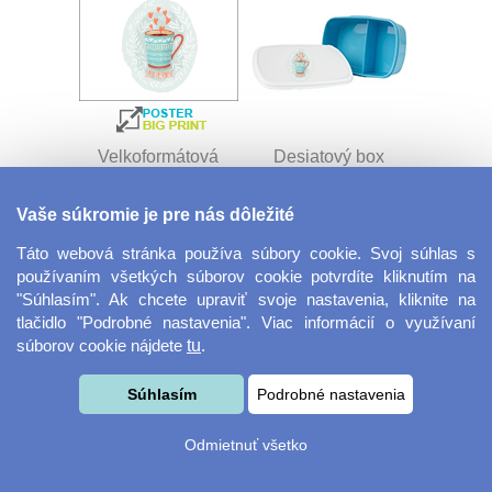
Velkoformátová
Desiatový box
fotografie
Vaše súkromie je pre nás dôležité
Táto webová stránka používa súbory cookie. Svoj súhlas s
používaním všetkých súborov cookie potvrdíte kliknutím na
"Súhlasím". Ak chcete upraviť svoje nastavenia, kliknite na
tlačidlo "Podrobné nastavenia". Viac informácií o využívaní
súborov cookie nájdete
tu
.
Kovový dávkovač na
Obrus ​​125 x 75 cm
Súhlasím
Podrobné nastavenia
mydlo
Odmietnuť všetko