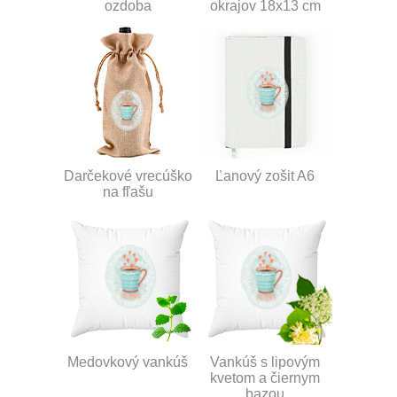
ozdoba
okrajov 18x13 cm
Darčekové vrecúško
Ľanový zošit A6
na fľašu
Medovkový vankúš
Vankúš s lipovým
kvetom a čiernym
bazou