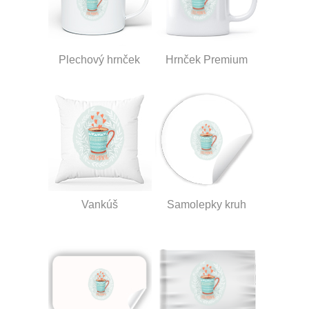
Plechový hrnček
Hrnček Premium
Vankúš
Samolepky kruh