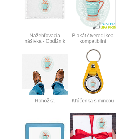
Nažehľovacia
Plakát čtverec Ikea
nášivka - Obdĺžnik
kompatibilní
Rohožka
Kľúčenka s mincou