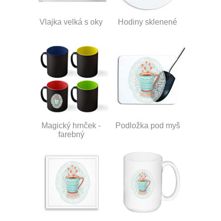
Vlajka velká s oky
Hodiny sklenené
Magický hrnček -
Podložka pod myš
farebný