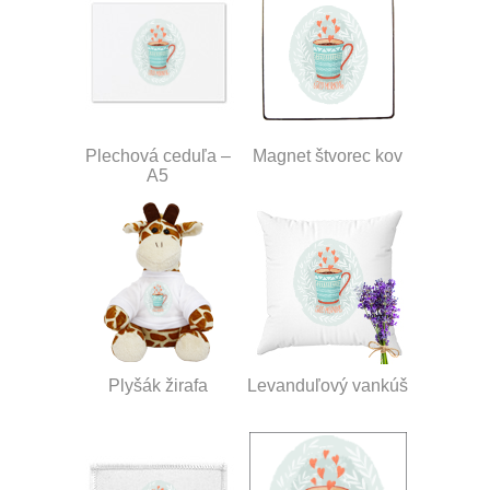
Plechová ceduľa –
Magnet štvorec kov
A5
Plyšák žirafa
Levanduľový vankúš