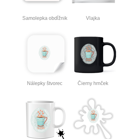
Samolepka obdĺžnik
Vlajka
Nálepky štvorec
Čierny hrnček