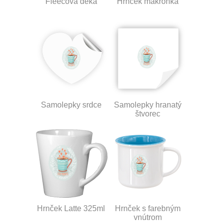
Fleecová deka
Hrnček makronka
Samolepky srdce
Samolepky hranatý
štvorec
Hrnček Latte 325ml
Hrnček s farebným
vnútrom