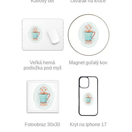
Kávový set
Otvárak na kľúče
Veľká herná
Magnet guľatý kov
podložka pod myš
Fotoobraz 30x30
Kryt na Iphone 17