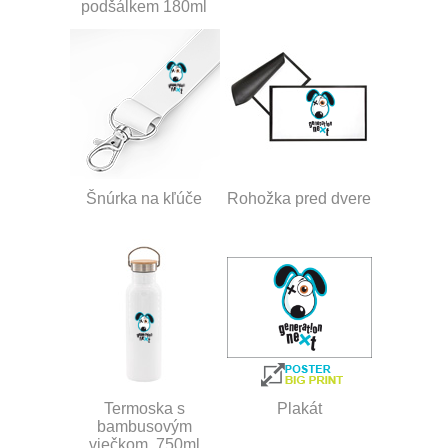
podšálkem 180ml
Šnúrka na kľúče
Rohožka pred dvere
Termoska s
Plakát
bambusovým
viečkom, 750ml