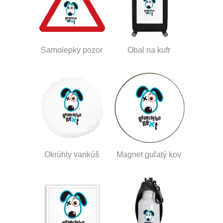
Samolepky pozor
Obal na kufr
Okrúhly vankúš
Magnet guľatý kov