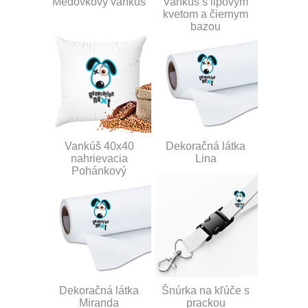
Medovkový vankúš
Vankúš s lipovým
kvetom a čiernym
bazou
Vankúš 40x40
Dekoračná látka
nahrievacia
Lina
Pohánkový
Dekoračná látka
Šnúrka na kľúče s
Miranda
prackou