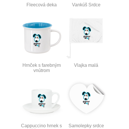
Fleecová deka
Vankúš Srdce
Hrnček s farebným
Vlajka malá
vnútrom
Cappuccino hrnek s
Samolepky srdce