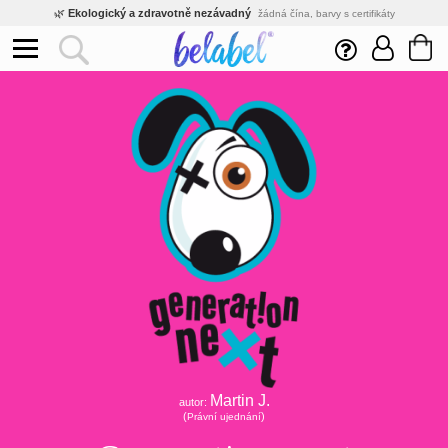
🌿
Ekologický a zdravotně nezávadný
žádná čína, barvy s certifikáty
💡
Inovativní výroba
vlastní vývoj, nejnovější technologie
⚡
Rychlé dodání
expedujeme do 24h
🏢
Výhodné pro firmy
velké množstevní slevy
🔥
Kvalita pod kontrolou
jsme přímý výrobce, žádný zprostředkovatel
🛒
Eshop s tradicí od roku 2010
tisíce spokojených zákazníků
Martin J.
autor:
(
)
Právní ujednání