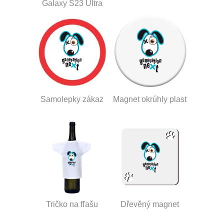
Galaxy S23 Ultra
Samolepky zákaz
Magnet okrúhly plast
Tričko na fľašu
Dřevěný magnet