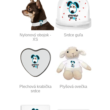
Nylonový obojok -
Srdce guľa
XS
Plechová krabička
Plyšová ovečka
srdce