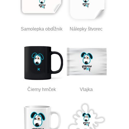
Samolepka obdĺžnik
Nálepky štvorec
Čierny hrnček
Vlajka