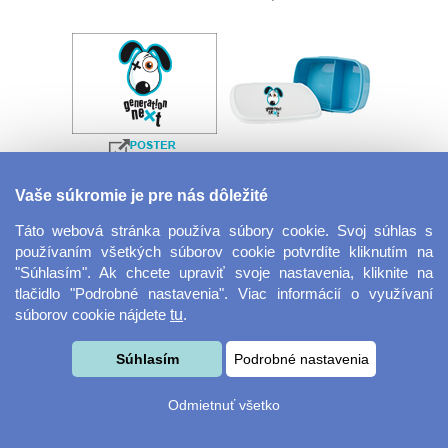
Velkoformátová
Desiatový box
Vaše súkromie je pre nás dôležité
fotografie
Táto webová stránka používa súbory cookie. Svoj súhlas s
používaním všetkých súborov cookie potvrdíte kliknutím na
"Súhlasím". Ak chcete upraviť svoje nastavenia, kliknite na
tlačidlo "Podrobné nastavenia". Viac informácií o využívaní
súborov cookie nájdete
tu
.
Súhlasím
Podrobné nastavenia
Kovový dávkovač na
Obrus ​​125 x 75 cm
Odmietnuť všetko
mydlo