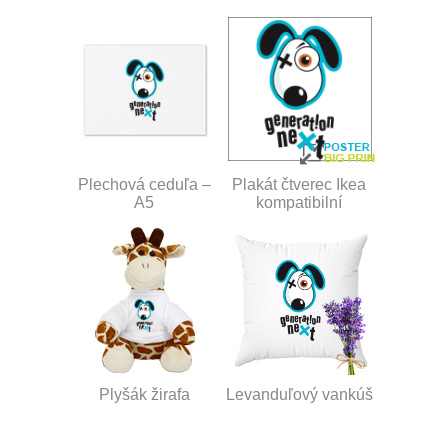
Plechová ceduľa –
Plakát čtverec Ikea
A5
kompatibilní
Plyšák žirafa
Levanduľový vankúš