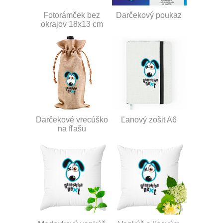
Fotorámček bez
Darčekový poukaz
okrajov 18x13 cm
Darčekové vrecúško
Ľanový zošit A6
na fľašu