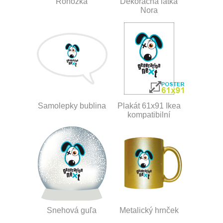
Rohožka
Dekoračná látka
Nora
Samolepky bublina
Plakát 61x91 Ikea
kompatibilní
Snehová guľa
Metalický hrnček