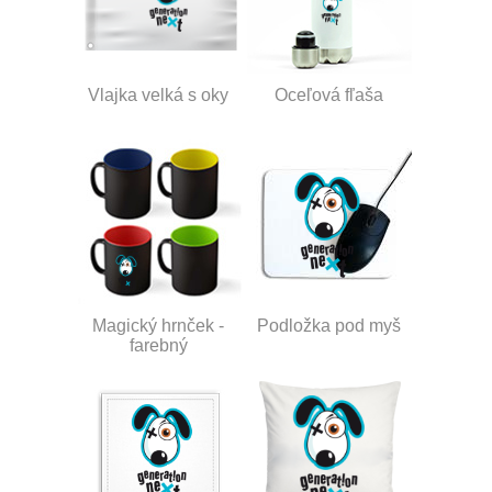
Vlajka velká s oky
Oceľová fľaša
Magický hrnček -
Podložka pod myš
farebný