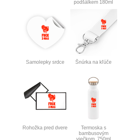
podšálkem 180ml
Samolepky srdce
Šnúrka na kľúče
Rohožka pred dvere
Termoska s
bambusovým
viečkom, 750ml