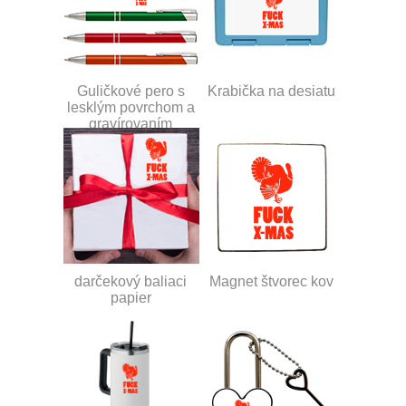
Guličkové pero s
Krabička na desiatu
lesklým povrchom a
gravírovaním
darčekový baliaci
Magnet štvorec kov
papier