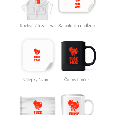
Kuchynská zástera
Samolepka obdĺžnik
Nálepky štvorec
Čierny hrnček