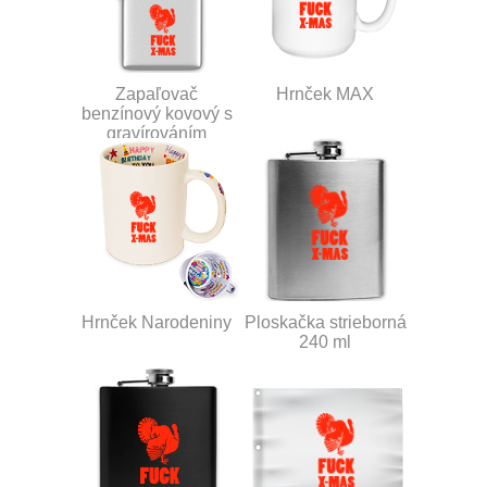
Zapaľovač
Hrnček MAX
benzínový kovový s
gravírováním
Hrnček Narodeniny
Ploskačka strieborná
240 ml