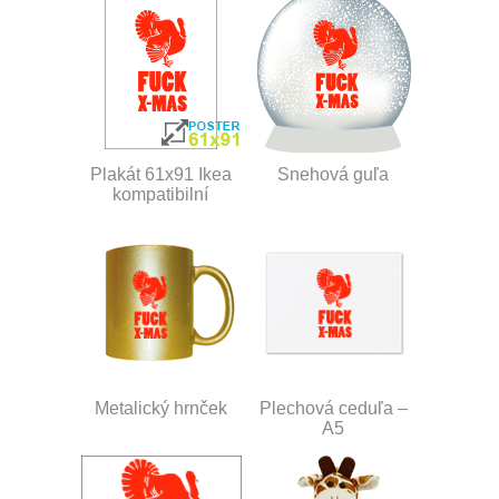
Plakát 61x91 Ikea
Snehová guľa
kompatibilní
Metalický hrnček
Plechová ceduľa –
A5