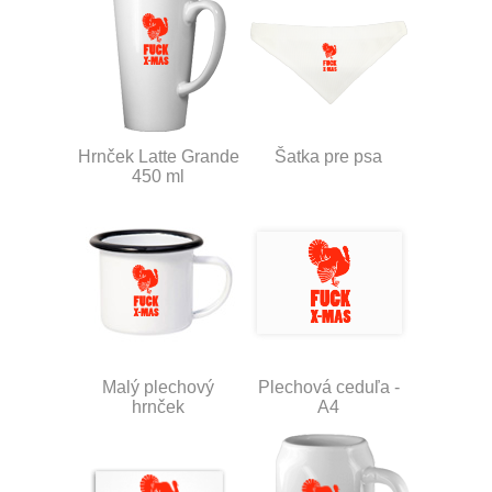
Hrnček Latte Grande
Šatka pre psa
450 ml
Malý plechový
Plechová ceduľa -
hrnček
A4