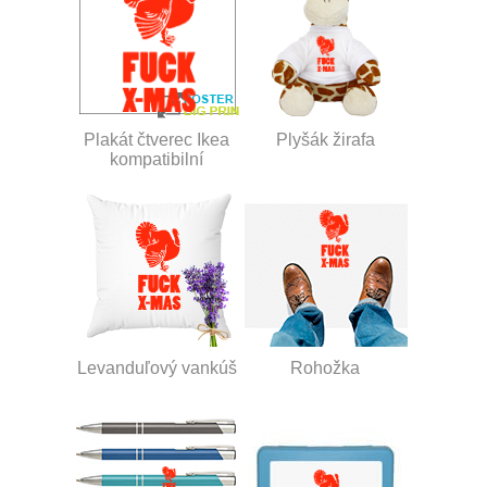
Plakát čtverec Ikea
Plyšák žirafa
kompatibilní
Levanduľový vankúš
Rohožka