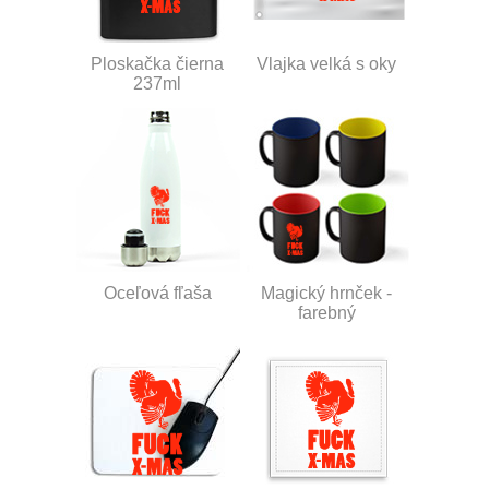
Ploskačka čierna
Vlajka velká s oky
237ml
Oceľová fľaša
Magický hrnček -
farebný