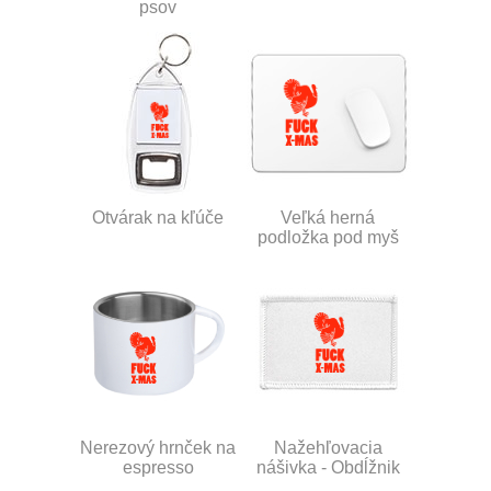
psov
Otvárak na kľúče
Veľká herná
podložka pod myš
Nerezový hrnček na
Nažehľovacia
espresso
nášivka - Obdĺžnik