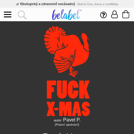
🌿
Ekologický a zdravotně nezávadný
žádná čína, barvy s certifikáty
💡
Inovativní výroba
vlastní vývoj, nejnovější technologie
⚡
Rychlé dodání
expedujeme do 24h
🏢
Výhodné pro firmy
velké množstevní slevy
🔥
Kvalita pod kontrolou
jsme přímý výrobce, žádný zprostředkovatel
🛒
Eshop s tradicí od roku 2010
tisíce spokojených zákazníků
Pavel P.
autor:
(
)
Právní ujednání