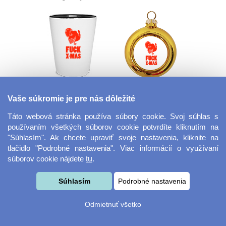
Panák - štamprle
Plastová vianočné
Vaše súkromie je pre nás dôležité
ozdoba
Táto webová stránka používa súbory cookie. Svoj súhlas s
používaním všetkých súborov cookie potvrdíte kliknutím na
"Súhlasím". Ak chcete upraviť svoje nastavenia, kliknite na
tlačidlo "Podrobné nastavenia". Viac informácií o využívaní
súborov cookie nájdete
tu
.
Súhlasím
Podrobné nastavenia
Fotorámček bez
Darčekový poukaz
Odmietnuť všetko
okrajov 18x13 cm