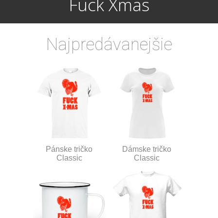
Fuck Xmas
Najpredávanejšie
Pánske tričko
Dámske tričko
Classic
Classic