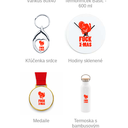
Vankúš 80x40
Termohrnček Basic -
600 ml
Kľúčenka srdce
Hodiny sklenené
Medaile
Termoska s
bambusovým