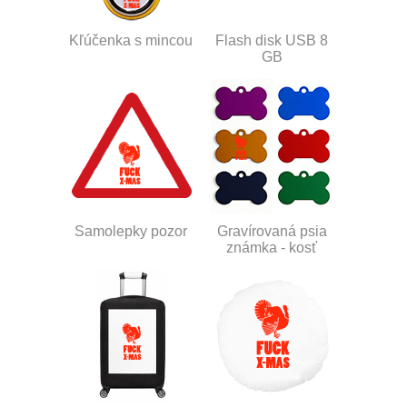
Kľúčenka s mincou
Flash disk USB 8
GB
Samolepky pozor
Gravírovaná psia
známka - kosť