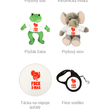
Plyšový sob
Keramická miska
Plyšák žaba
Plyšový slon
Tácka na nápoje
Flexi vodítko
guľatý