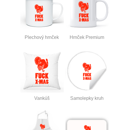
Plechový hrnček
Hrnček Premium
Vankúš
Samolepky kruh