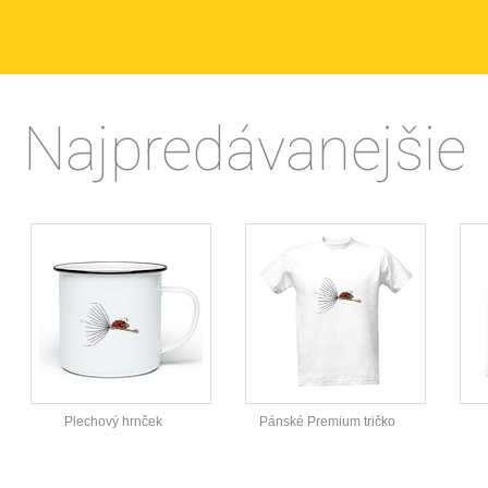
Najpredávanejšie
Plechový hrnček
Pánské Premium tričko