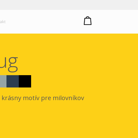
um plastů
akt
bug
, krásny motív pre milovníkov