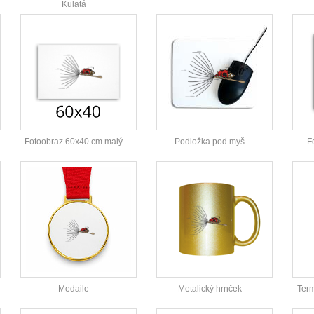
Kulatá
Fotoobraz 60x40 cm malý
Podložka pod myš
F
Medaile
Metalický hrnček
Ter