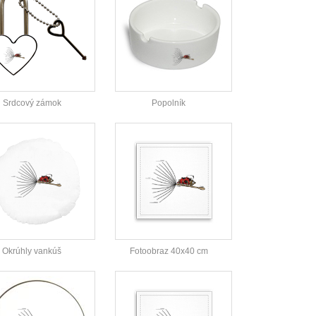
Srdcový zámok
Popolník
Okrúhly vankúš
Fotoobraz 40x40 cm