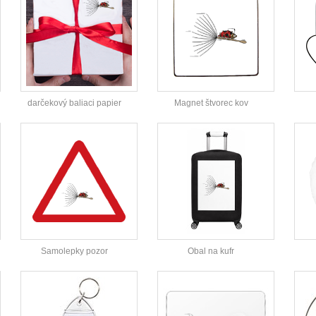
darčekový baliaci papier
Magnet štvorec kov
Samolepky pozor
Obal na kufr