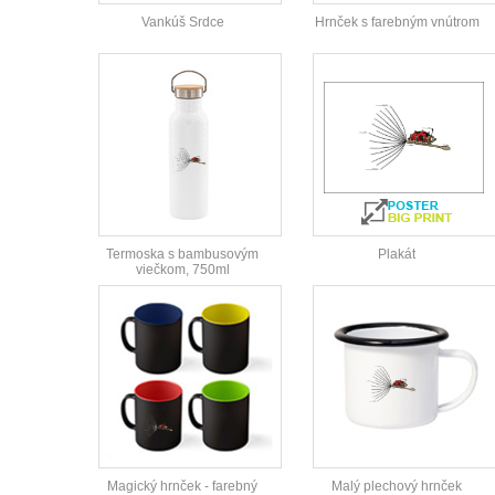
Vankúš Srdce
Hrnček s farebným vnútrom
Termoska s bambusovým
Plakát
viečkom, 750ml
Magický hrnček - farebný
Malý plechový hrnček