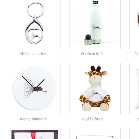
Kľúčenka srdce
Oceľová fľaša
De
Hodiny sklenené
Plyšák žirafa
L