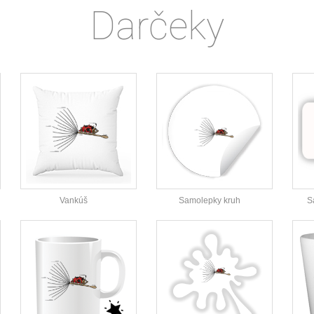
Darčeky
Vankúš
Samolepky kruh
S