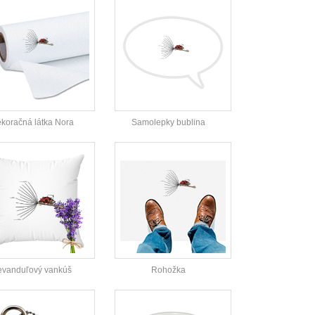
koračná látka Nora
Samolepky bublina
evanduľový vankúš
Rohožka