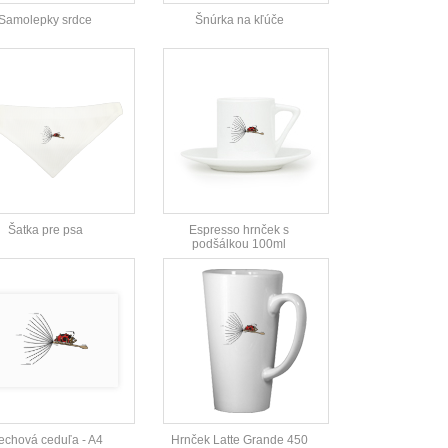
Samolepky srdce
Šnúrka na kľúče
Šatka pre psa
Espresso hrnček s
podšálkou 100ml
echová ceduľa - A4
Hrnček Latte Grande 450