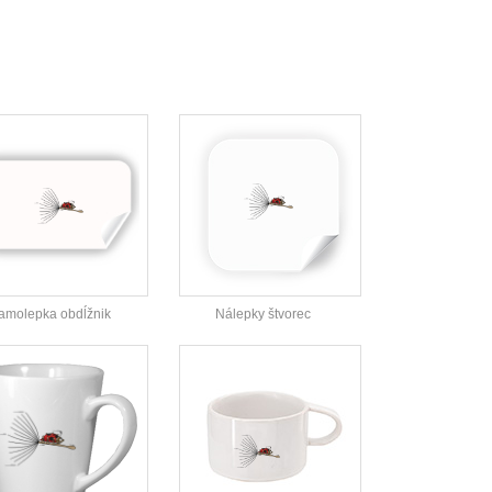
amolepka obdĺžnik
Nálepky štvorec