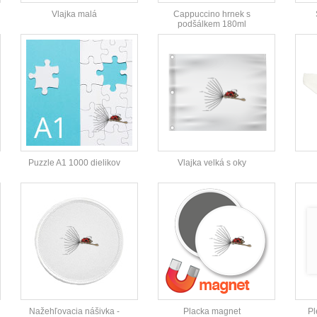
Vlajka malá
Cappuccino hrnek s
podšálkem 180ml
Puzzle A1 1000 dielikov
Vlajka velká s oky
Nažehľovacia nášivka -
Placka magnet
Pl