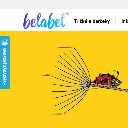
🌿
Ekol
Tričká a darčeky
Inš
Dárky pro..
Témy potlačí
Dárky pro maminku
Láska
Dárky pro ségru
Šport a auta
Dárky pro babičku
Hlášky
Dárky pro tátu
Detské
Dárky pro bráchu
Hudba & Film
Dárky pro dědu
Humor
Dárky pro partnera
Ostatné
Dárky pro partnerku
Všetko..
Dárky pro přátele