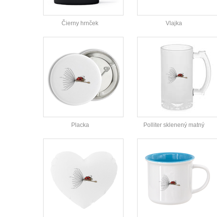
Čierny hrnček
Vlajka
Placka
Polliter sklenený matný