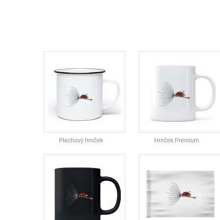
Plechový hrnček
Hrnček Premium