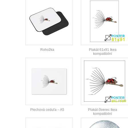
Rohožka
Plakát 61x91 Ikea
kompatibilní
Plechová ceduľa – A5
Plakát čtverec Ikea
kompatibilní